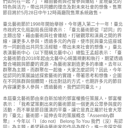
們如何在一起？」，藉由藝術與社會參與連結，呈現臺北的
特色與活力，帶出共同體的理念及對未來社會的想像。售票
節目將於5月28日中午12時兩廳院售票系統啟售。
臺北藝術節於1998年開始舉辦，今年邁入第二十一年！臺北
市政府文化局副局長田瑋表示：「臺北藝術節從『認同』的
主題出發，藉由藝術與社會連結，打破觀眾和演員之間的界
線，讓更多人參與，透過多元的內容，使市民與臺北這座城
市一同創造出共同生活經驗，帶出未來社會的想像。」臺北
表演藝術中心（以下簡稱北藝中心）總監王孟超表示：「臺
北藝術節自2018年起由北藝中心統籌規劃和執行，期望透過
整合場館與節慶的資源，為藝術家創造更多的串連。去年以
群聚為主題，而群聚在一起後，大家怎麼認同？因此，今年
從認同的策展論述探索藝術的實踐，帶著思考和想像，企圖
在不同族群與個體間，找出對話的方式，也期許多元的節目
內容讓更多人參與，透過藝術，我們認同臺北。」
本屆臺北藝術節由來自新加坡的鄧富權擔任策展人，鄧富權
表示：「我希望策劃出來的藝術節是一個更具公眾參與度的
活動，而不單是節目匯演的平臺，讓它是真正屬於社會大眾
的『臺北』藝術節。延伸去年的策展概念『Assembly群
聚』，今年以『I （do not） Belong To You 我們（沒）有認
同』為主題，希望藉由藝術家的作品為媒介，進一步探究個