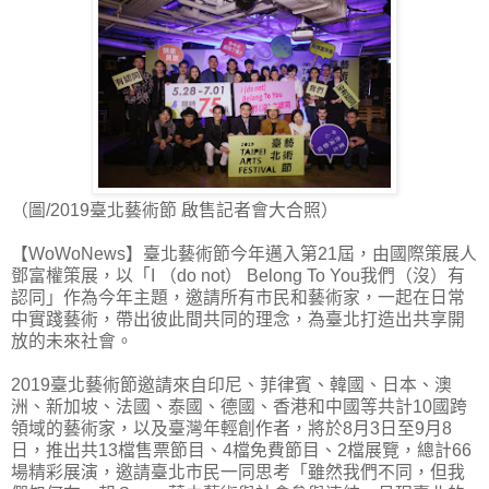
（圖/2019臺北藝術節 啟售記者會大合照）
【WoWoNews】臺北藝術節今年邁入第21屆，由國際策展人
鄧富權策展，以「I （do not） Belong To You我們（沒）有
認同」作為今年主題，邀請所有市民和藝術家，一起在日常
中實踐藝術，帶出彼此間共同的理念，為臺北打造出共享開
放的未來社會。
2019臺北藝術節邀請來自印尼、菲律賓、韓國、日本、澳
洲、新加坡、法國、泰國、德國、香港和中國等共計10國跨
領域的藝術家，以及臺灣年輕創作者，將於8月3日至9月8
日，推出共13檔售票節目、4檔免費節目、2檔展覽，總計66
場精彩展演，邀請臺北市民一同思考「雖然我們不同，但我