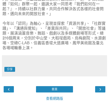
體『如何』群聚一起，邀請大家一同思考『我們如何在一
起？』，持續以社群力量，共同合作解決各式各樣的社會問
題，邁向未來的開放社會。」
今年以「認同」為軸心，呈現並探索「資源共享｣、「社群實
踐｣、「溝通與覺知」、「差異與共同」、「開放社會」等議
題，展演涵蓋音樂、舞蹈、戲劇以及多媒體劇場等形式，總
計6個周末，分別於中山堂、大稻埕戲苑、烏梅劇院、水源劇
場、空總C-LAB、信義區香堤大道廣場、鳳甲美術館及臺北
各場域輪番上演。
分享
‹
›
首頁
查看網路版