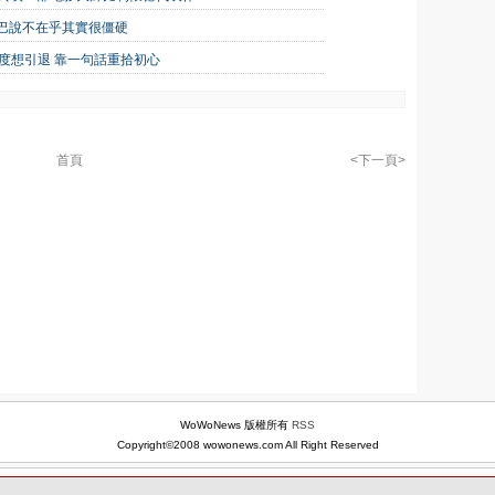
巴說不在乎其實很僵硬
一度想引退 靠一句話重拾初心
首頁
<下一頁>
WoWoNews 版權所有
RSS
Copyright©2008 wowonews.com All Right Reserved