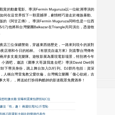
的動畫電影。導演Fermín Muguruza以一位歐洲導演的
代如何在這世界投下一顆震撼彈，劇情輕巧遊走於種族暴動、
《阿甘正傳》。導演Fermín Muguruza同時也是一位西
7)他將和台灣樂團Balkazar在Triangle共同演出，憑遊牧
。
夜店三位保鑣警衛，穿越東西德歷史，一路來到現今的派對
代的夜店潮和今日的柏林。《有朋克自遠方來》則直擊台灣傳奇
兩岸多支龐克樂隊。遊牧影展為重現電影場景，特別將今年
吧，邀請《圍事大哥讓我進去吧》導演David Dietl與
卸下導演身份，跳上舞台加入DJ行列。DJ群尚包括：資深
len，人稱台灣雷鬼教父愛吹倫，台灣獨立樂團「傷心欲絕」吉
事大哥」，將送給打扮得夠酷帥的影迷觀眾免費酒券！
想吃鹽水雞 笑曝柯震東怕胖拒站C位
友嫌沒「性」趣！ 兩週狂甩9公斤雪恥
展開！共映25部電影大師比利懷德代表作