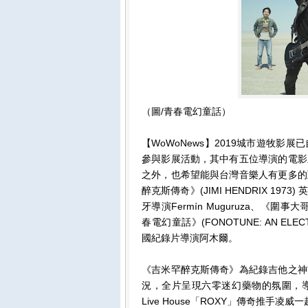
（圖/青春電幻童話）
【WoWoNews】2019城市遊牧影
參與影展活動，其中有五位導演的電影
之外，也希望能與台灣音樂人有更多的
醉克斯傳奇》(JIMI HENDRIX 1973)
牙導演Fermín Muguruza、《圍事大哥讓
春電幻童話》(FONOTUNE: AN ELE
國紀錄片導演阿木爾。
《吉米罕醉克斯傳奇》為紀錄吉他之神
況，全片呈現六零迷幻藥物的氛圍，導演J
Live House「ROXY」傳奇推手