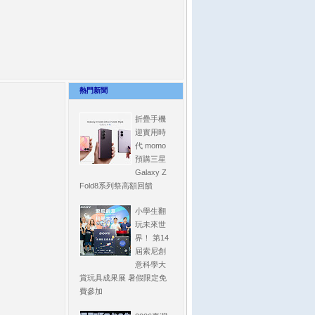
熱門新聞
折疊手機
迎實用時
代 momo
預購三星
Galaxy Z
Fold8系列祭高額回饋
小學生翻
玩未來世
界！ 第14
屆索尼創
意科學大
賞玩具成果展 暑假限定免
費參加