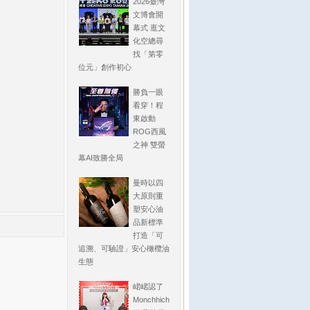
2026臺灣
文博會開
幕式 逛文
化空總尋
找「第零
位元」創作初心
勝負一眼
看穿！程
東啟動
ROG西風
之神 雙螢
幕AI致勝全局
曼時以四
大原則重
塑安心油
品新標準
打造「可
追溯、可驗證」安心橄欖油
生態
峮峮認了
Monchhich