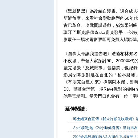
《黑就是黑》為改編自漫畫、適合成人觀賞
新鮮角度，來看社會變動劇烈的60年
古巴革命、冷戰間諜遊戲，猶如限制級版的
班牙巴斯克語傳奇ska龐克歌手，今晚(5/1
影展任一場次電影票即可免費入場聆聽
《圍事大哥讓我進去吧》透過柏林知名
不夜城，帶領大家探討90、2000年
龐克場景「愁城鬧事」音樂祭，也紀錄
影展閉幕派對選在台北的「柏林廢墟」小酒
《有朋克自遠方來》導演阿木爾，暫時
DJ、舉辦台灣第一場Rave派對的＠l
他手官靖剛。當天門口也會有一位「圍
延伸閱讀 :
影視娛樂
邱士縉來台宣傳《我未許願先吹蠟燭》最
Apink鄭恩地《24小時健身房》遭前男
2026金馬經典影展8/5-8/16台中場