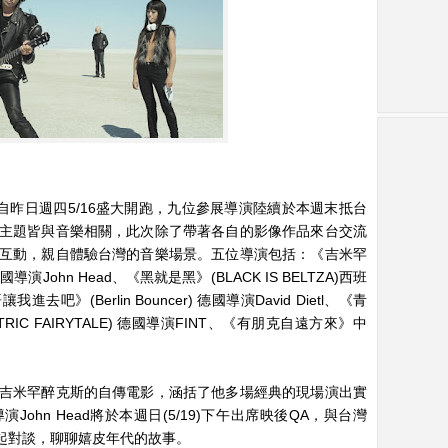
展已自昨日週四5/16盛大開跑，九位參展導演陸續於本週末抵台
主題皆與音樂相關，此次除了帶著各自的影像作品來台交流
互動，親自體驗台灣的音樂場景。五位導演包括：《吉米罕
 英國導演John Head、《黑就是黑》(BLACK IS BELTZA)西班
我進去吧》(Berlin Bouncer) 德國導演David Dietl、《青
CTRIC FAIRYTALE) 德國導演FINT、《有朋克自遠方來》中
吉米罕醉克斯的自傳電影，涵括了他多場經典的現場演出實
ohn Head將於本週日(5/19)下午出席映後QA，與台灣
凌威一起對談，聊聊嬉皮年代的故事。