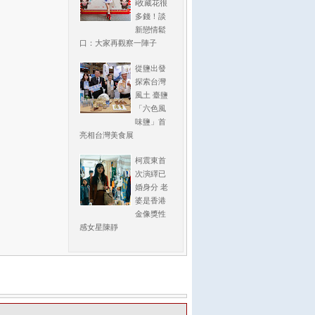
i收藏花很
多錢！談
新戀情鬆
口：大家再觀察一陣子
從鹽出發
探索台灣
風土 臺鹽
「六色風
味鹽」首
亮相台灣美食展
柯震東首
次演繹已
婚身分 老
婆是香港
金像獎性
感女星陳靜