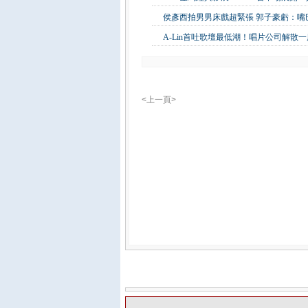
侯彥西拍男男床戲超緊張 郭子豪虧：嘴
A-Lin首吐歌壇最低潮！唱片公司解散
<上一頁>