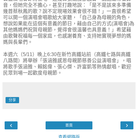
音，但她完全不擔心，甚至打趣地說：「是不是該來多準備
幾首蔡秋鳳的歌？說不定現場效果會很不錯！」一直很希望
可以開一個演唱會唱歌給大家聽，「自己身為母親的角色，
想說如果能在這個有意義的節日，藉由自己的方式(演唱會)為
其他媽媽們祝賀母親節，覺得會很溫馨也具意義！」希望藉
由歌聲祝福每一個家庭，也感謝養育、支持她實現夢想的媽
媽與長輩們。
本週六（5/11）晚上6:30在新竹高鐵站前（高鐵七路與高鐵
八路間）將舉辦「張涵雅感恩母親節慈善公益演唱會」，唱
將歌手張涵雅、賴銘偉、張心傑、許富凱等熱情獻唱，歡迎
民眾到場一起歡度母親節。
分享
‹
›
首頁
查看網路版