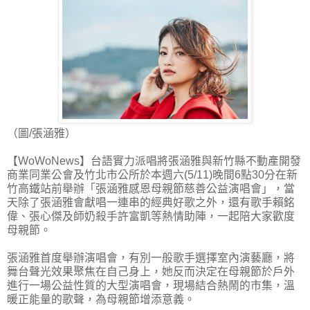
（圖/張涵雅）
【WoWoNews】台語實力派唱將張涵雅與新竹縣不動產開發
商業同業公會及竹北市公所於本週六(5/11)晚間6點30分在新
竹高鐵站前舉辦「張涵雅感恩母親節慈善公益演唱會」，當
天除了張涵雅會獻唱一連串的經典好歌之外，還有歌手賴銘
偉、張心傑及師奶殺手許富凱等熱情助陣，一起陪大家歡度
母親節。
張涵雅首度舉辦演唱會，有別一般歌手選擇室內演藝廳，將
舞台聲光效果聚焦在自己身上，她反而決定在母親節於戶外
進行一場公益性質的大型演唱會，現場結合熱鬧的市集，溫
暖正能量的歌聲，為母親節增添意義。