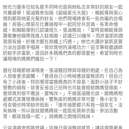
她也力邀多位知名歌手同時也是與她私交非常好的朋友一起
共襄盛舉！張涵雅參加過《超級星光大道》，賴銘偉與張心
傑則都是她星光幫的好友，他們現場將會有一些改編的合唱
曲！與張心傑是在比賽過程中一起同甘共苦過，有革命情
感。和賴銘偉則已認識很久，張涵雅說，「當時是賴銘偉與
蕭敬騰他倆帶我進入駐唱圈，認識已10幾年。而許富凱則跟
我很有緣，好幾次都在高鐵上巧遇。」她也大讚許富凱是實
力派台語歌手唱將，很欣賞他的演唱功力！這次專程邀請師
奶殺手許富凱，是因許多媽媽們真的都很愛他，希望到時也
讓現場的媽媽們瘋狂一下！
選在母親節辦演唱會，張涵雅回想與母親的相處，在自己為
人母後更添感觸，「覺得自己小時候應該蠻叛逆的！但自己
有了小孩後，特別覺得當媽媽真的不容易！面對小孩子不好
管教的過程，就會反省自己兒時也可能曾經給媽媽受過氣，
覺得真的很不應該、要悔改。」不過張涵雅也說，跟媽媽相
處模式其實很像姊妹，雙魚座的媽媽非常可愛、像小女生，
母女倆也時常結伴逛街，「逢年過節都只有我一個女生，沒
有姊妹，所以我就跟媽媽就一起逛街買新衣服、參加活動
等，都是我倆一起。」與媽媽之間情同姊妹。
公益演唱會即將登場，這幾日張涵雅卻感冒，講話還帶著鼻