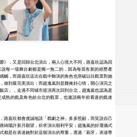
齋》，又是回歸台北演出，兩人心境大不同，路嘉欣認為回
來說每一場舞台劇都是獨一無二的，因為每當有新的經歷產
感觸，而路嘉欣這次在戲中飾演的角色也突破以往觀眾對她
，做到最完美演出；而趙逸嵐則是難掩好心情，開心演完之
飯店」，走過不同城市巡演再次回到台北，趙逸嵐也認為是
更成熟的戲及角色給台北的觀眾，也邀請兩年前看過的戲迷
，路嘉欣都會虔誠地請「戲劇之神」多多照顧，而笑說自己
唐綺陽許新月願望，祈求演出順利平安；趙逸嵐的好運儀式
式都是在表達她對於這個演出的尊重，透過「刷牙」表達尊