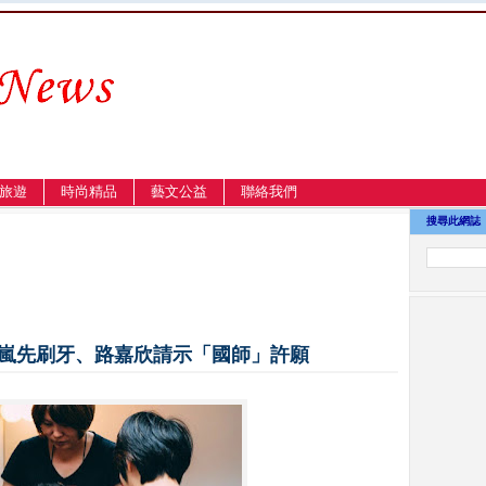
旅遊
時尚精品
藝文公益
聯絡我們
搜尋此網誌
逸嵐先刷牙、路嘉欣請示「國師」許願