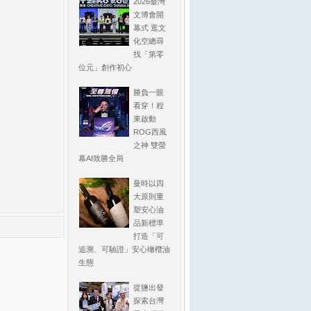
2026臺灣
文博會開
幕式 逛文
化空總尋
找「第零
位元」創作初心
勝負一眼
看穿！程
東啟動
ROG西風
之神 雙螢
幕AI致勝全局
曼時以四
大原則重
塑安心油
品新標準
打造「可
追溯、可驗證」安心橄欖油
生態
從鹽出發
探索台灣