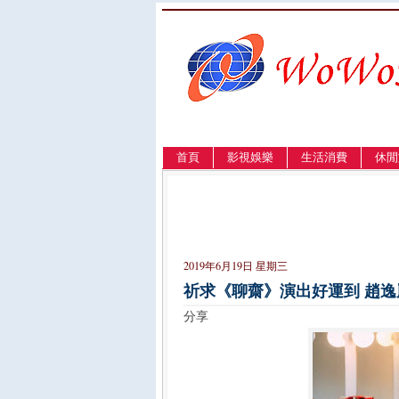
首頁
影視娛樂
生活消費
休閒
LANGUAGE
簡体
English
繁體
2019年6月19日 星期三
祈求《聊齋》演出好運到 趙
分享