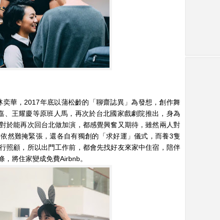
演林奕華，2017年底以蒲松齡的「聊齋誌異」為發想，創作舞
嘉、王耀慶等原班人馬，再次於台北國家戲劇院推出，身為
對於能再次回台北做加演，都感覺興奮又期待，雖然兩人對
依然難掩緊張，還各自有獨創的「求好運」儀式，而養3隻
行照顧，所以出門工作前，都會先找好友來家中住宿，陪伴
將住家變成免費Airbnb。