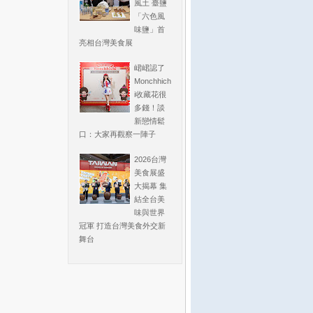
風土 臺鹽
「六色風
味鹽」首
亮相台灣美食展
峮峮認了
Monchhich
i收藏花很
多錢！談
新戀情鬆
口：大家再觀察一陣子
2026台灣
美食展盛
大揭幕 集
結全台美
味與世界
冠軍 打造台灣美食外交新
舞台