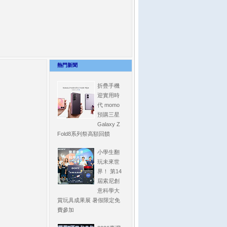
熱門新聞
折疊手機
迎實用時
代 momo
預購三星
Galaxy Z
Fold8系列祭高額回饋
小學生翻
玩未來世
界！ 第14
屆索尼創
意科學大
賞玩具成果展 暑假限定免
費參加