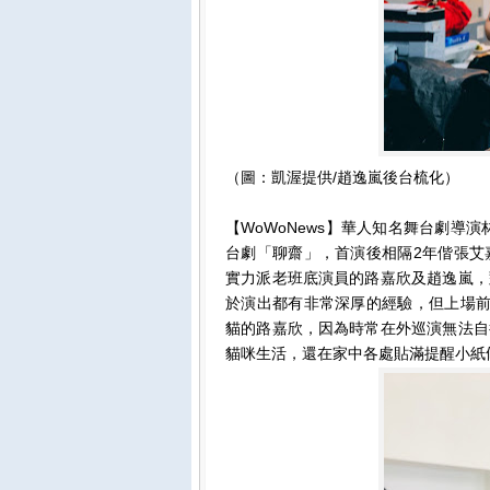
（圖：凱渥提供/趙逸嵐後台梳化）
【WoWoNews】華人知名舞台劇導
台劇「聊齋」，首演後相隔2年偕張艾
實力派老班底演員的路嘉欣及趙逸嵐，
於演出都有非常深厚的經驗，但上場前
貓的路嘉欣，因為時常在外巡演無法自
貓咪生活，還在家中各處貼滿提醒小紙條，