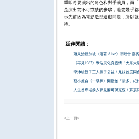
重即將要演出的角色和對手演員，而「
是演出前不可或缺的步驟，過去幾乎都
示先前因為電影造型連戲問題，所以就
待。
延伸閱讀 :
影視娛樂
蕭秉治新加坡《活著 Alive》演唱會 
《再見1987》禾浩辰化身癡情「犬系
李沛綾親子三人攜手公益！兄妹首度同
蔡小虎自《一級棒》開播創「最多」紀錄
人生首專場前夕夢見麥可傑克森！蘇震
<上一頁>