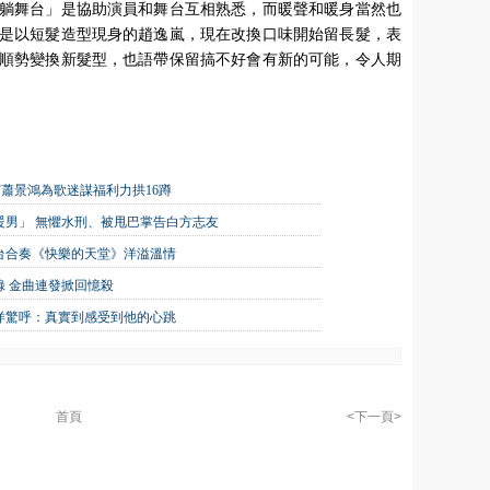
躺舞台」是協助演員和舞台互相熟悉，而暖聲和暖身當然也
是以短髮造型現身的趙逸嵐，現在改換口味開始留長髮，表
順勢變換新髮型，也語帶保留搞不好會有新的可能，令人期
嘉賓蕭景鴻為歌迷謀福利力拱16蹲
大暖男」 無懼水刑、被甩巴掌告白方志友
台合奏《快樂的天堂》洋溢溫情
 金曲連發掀回憶殺
洋驚呼：真實到感受到他的心跳
首頁
<下一頁>