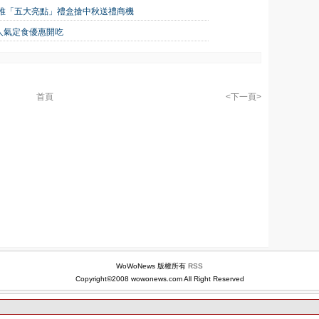
」推「五大亮點」禮盒搶中秋送禮商機
天人氣定食優惠開吃
首頁
<下一頁>
WoWoNews 版權所有
RSS
Copyright©2008 wowonews.com All Right Reserved