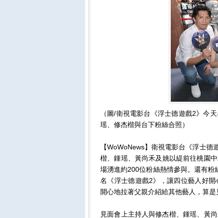
（圖/衛視電影台《浮士德遊戲2》今
瑶、修杰楷與台下粉絲合照）
【WoWoNews】衛視電影台《浮士德
楷、鍾瑶、黃尚禾及姚以緹前往桃園中
場湧進約200位粉絲熱情參與。還有
名《浮士德遊戲2》，讓四位藝人好開
開心地拉著父親介紹給其他藝人，算是
見面會上主持人與修杰楷、鍾瑶、黃尚