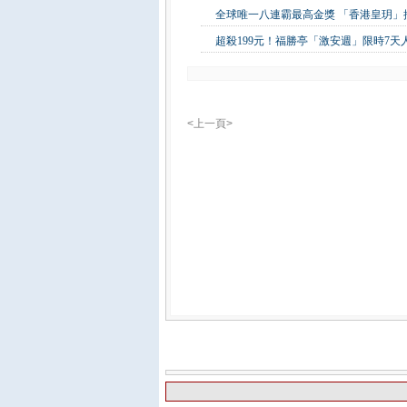
全球唯一八連霸最高金獎 「香港皇玥
超殺199元！福勝亭「激安週」限時7
<上一頁>