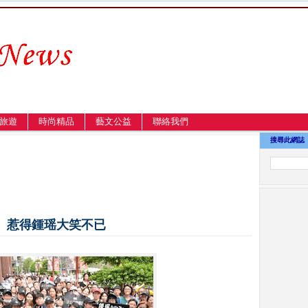
旅遊
時尚精品
藝文公益
聯絡我們
搜尋此網誌
」惹得鍾瑶大笑不已