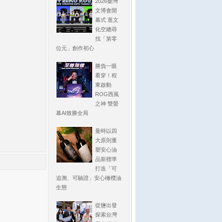
2026臺灣
文博會開
幕式 逛文
化空總尋
找「第零
位元」創作初心
勝負一眼
看穿！程
東啟動
ROG西風
之神 雙螢
幕AI致勝全局
曼時以四
大原則重
塑安心油
品新標準
打造「可
追溯、可驗證」安心橄欖油
生態
從鹽出發
探索台灣