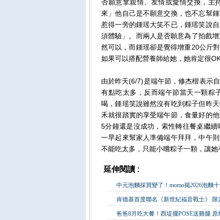
否願意拿親情、友情或愛情交換，主
來」他自己是不願意交換，也不忘幫鍾
惹得一旁的鍾瑶大笑不已，鍾瑶笑說自
須體驗」。而兩人是否願意為了拍戲增
然可以，而鍾瑶卻是覺得增重20公斤
如果可以搭配營養師給她，她肯定很O
由於昨天(6/7)是端午節，修杰楷表
有點吃太多，反而端午節當天一顆粽
喝，鍾瑶笑說雖然沒有吃到粽子但昨天
禾就很踏實的享受端午節，食量好的他
5分鐘還是沒成功，索性轉往餐桌繼續
一早起來幫家人準備端午拜拜，中午則
不能吃太多，只能小嚐粽子一顆，讓她
延伸閱讀 :
生活消費
中元泡麵採買變了！momo揭2026泡麵
肯德基首度聯名《新世紀福音戰士》 限定
爸爸8月吃大餐！西堤擺POSE送雞腿 