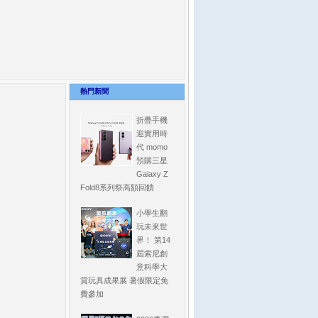
熱門新聞
折疊手機
迎實用時
代 momo
預購三星
Galaxy Z
Fold8系列祭高額回饋
小學生翻
玩未來世
界！ 第14
屆索尼創
意科學大
賞玩具成果展 暑假限定免
費參加