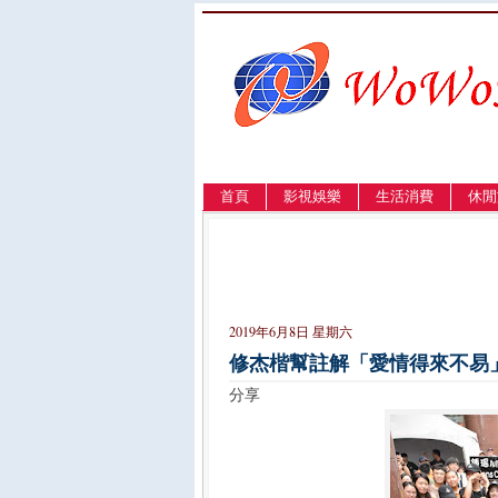
首頁
影視娛樂
生活消費
休閒
LANGUAGE
簡体
English
繁體
2019年6月8日 星期六
修杰楷幫註解「愛情得來不易
分享