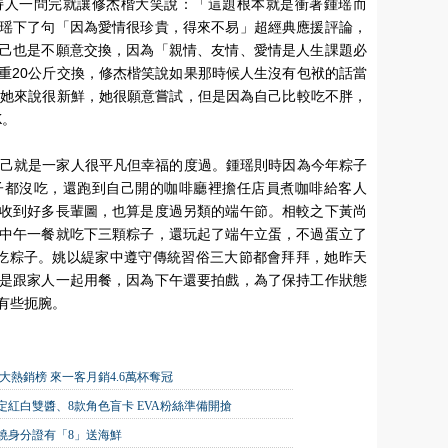
持人一問完就讓修杰楷大笑說：「這題根本就是衝著鍾瑶而
瑶下了句「因為愛情很珍貴，得來不易」超經典應援評論，
己也是不願意交換，因為「親情、友情、愛情是人生課題必
重20公斤交換，修杰楷笑說如果那時候人生沒有包袱的話當
對她來說很新鮮，她很願意嘗試，但是因為自己比較吃不胖，
K。
示自己就是一家人很平凡但幸福的度過。鍾瑶則時因為今年粽子
子都沒吃，還跑到自己開的咖啡廳裡擔任店員煮咖啡給客人
收到好多長輩圖，也算是度過另類的端午節。相較之下黃尚
中午一餐就吃下三顆粽子，還玩起了端午立蛋，不過蛋立了
吃粽子。姚以緹家中遵守傳統習俗三大節都會拜拜，她昨天
是跟家人一起用餐，因為下午還要拍戲，為了保持工作狀態
有些扼腕。
十大熱銷榜 來一客月銷4.6萬杯奪冠
紅白雙醬、8款角色盲卡 EVA粉絲準備開搶
原燒身分證有「8」送海鮮