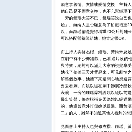
願意拿親情、友情或愛情交換，主持人
他自己是不願意交換，也不忘幫鍾瑶下
一旁的鍾瑶大笑不已，鍾瑶笑說自己也
驗」。而兩人是否願意為了拍戲增重2
以，而鍾瑶卻是覺得增重20公斤對她
可以搭配營養師給她，她肯定很OK。
而主持人與修杰楷、鍾瑶、黃尚禾及姚
在劇中有不少奔跑戲，已看過片段的他
與特效，絕對可以滿足大家的視覺享受
她花了整整三天才背起來，可見劇情之
解整個故事，她接下來還開心地想透露
要去看劇。而姚以緹在劇中飾演冷酷殺
表演，一旁的鍾瑶爆料說姚以緹以前是
爆出笑聲，修杰楷補充因為姚以緹運動
的，他還曾意外打傷姚以緹過。而飾演
二」的人，雖然不知道其他人看到的想
見面會上主持人也與修杰楷、鍾瑶、黃