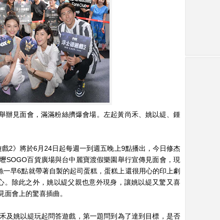
天舉辦見面會，滿滿粉絲擠爆會場。左起黃尚禾、姚以緹、鍾
遊戲2》將於6月24日起每週一到週五晚上9點播出，今日修杰
壢SOGO百貨廣場與台中麗寶渡假樂園舉行宣傳見面會，現
粉絲一早6點就帶著自製的起司蛋糕，蛋糕上還很用心的印上劇
心。除此之外，姚以緹父親也意外現身，讓姚以緹又驚又喜
見面會上的驚喜插曲。
禾及姚以緹玩起問答遊戲，第一題問到為了達到目標，是否