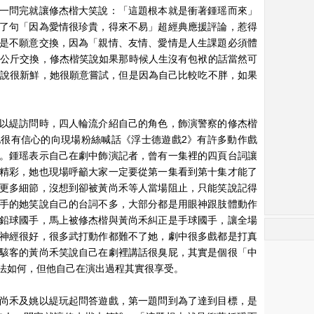
一問完就讓修杰楷大笑說：「這題根本就是衝著鍾瑶而來」
了句「因為愛情很珍貴，得來不易」超經典應援評論，惹得
是不願意交換，因為「親情、友情、愛情是人生課題必須體
0公斤交換，修杰楷笑說如果那時候人生沒有包袱的話當然可
來說很新鮮，她很願意嘗試，但是因為自己比較吃不胖，如果
以緹訪問時，四人輪流介紹自己的角色，飾演警察的修杰楷
很有信心的向現場粉絲喊話《浮士德遊戲2》有許多動作戲
。鍾瑶表示自己在劇中飾演記者，曾有一集裡的四頁台詞讓
精彩，她也現場呼籲大家一定要從第一集看到第十集才能了
更多細節，沒想到卻被黃尚禾等人當場阻止，只能笑說記得
手的她笑說自己的台詞不多，大部分都是用眼神跟肢體動作
鉛球國手，馬上被修杰楷與黃尚禾糾正是手球國手，讓全場
神經很好，很多武打動作都難不了她，劇中很多戲都是打真
駭客的黃尚禾笑說自己在劇裡講話很臭屁，其實是個很「中
法如何，但他自己在演出過程其實很享受。
尚禾及姚以緹玩起問答遊戲，第一題問到為了達到目標，是