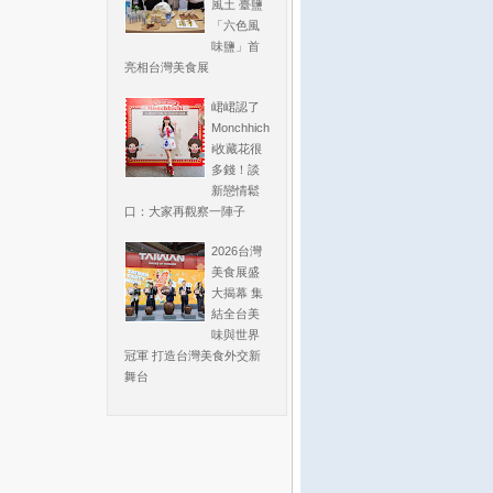
風土 臺鹽
「六色風
味鹽」首
亮相台灣美食展
峮峮認了
Monchhich
i收藏花很
多錢！談
新戀情鬆
口：大家再觀察一陣子
2026台灣
美食展盛
大揭幕 集
結全台美
味與世界
冠軍 打造台灣美食外交新
舞台