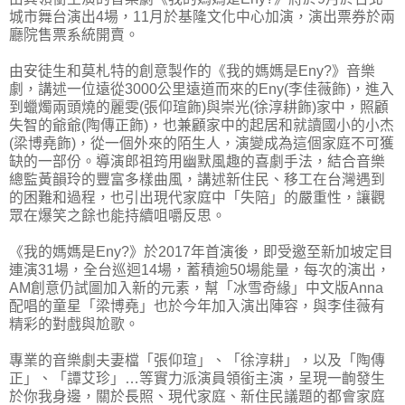
城市舞台演出4場，11月於基隆文化中心加演，演出票券於兩
廳院售票系統開賣。
由安徒生和莫札特的創意製作的《我的媽媽是Eny?》音樂
劇，講述一位遠從3000公里遠道而來的Eny(李佳薇飾)，進入
到蠟燭兩頭燒的麗雯(張仰瑄飾)與崇光(徐淳耕飾)家中，照顧
失智的爺爺(陶傳正飾)，也兼顧家中的起居和就讀國小的小杰
(梁博堯飾)，從一個外來的陌生人，演變成為這個家庭不可獲
缺的一部份。導演郎祖筠用幽默風趣的喜劇手法，結合音樂
總監黃韻玲的豐富多樣曲風，講述新住民、移工在台灣遇到
的困難和過程，也引出現代家庭中「失陪」的嚴重性，讓觀
眾在爆笑之餘也能持續咀嚼反思。
《我的媽媽是Eny?》於2017年首演後，即受邀至新加坡定目
連演31場，全台巡迴14場，蓄積逾50場能量，每次的演出，
AM創意仍試圖加入新的元素，幫「冰雪奇緣」中文版Anna
配唱的童星「梁博堯」也於今年加入演出陣容，與李佳薇有
精彩的對戲與尬歌。
專業的音樂劇夫妻檔「張仰瑄」、「徐淳耕」，以及「陶傳
正」、「譚艾珍」…等實力派演員領銜主演，呈現一齣發生
於你我身邊，關於長照、現代家庭、新住民議題的都會家庭