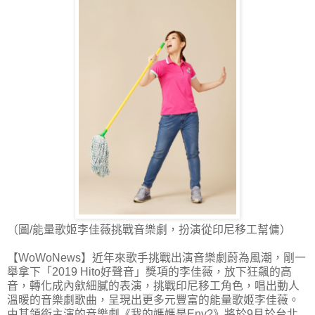
（圖/能量歌姬李佳薇挑戰音樂劇，扮演從印尼移工幫傭）
【WoWoNews】近年來歌手挑戰出演音樂劇蔚為風潮，剛一
舉拿下「2019 Hito好聲音」獎項的李佳薇，放下狂飆的高
音，轉化成內歛細膩的表演，挑戰印尼移工角色，唱出動人
溫暖的音樂劇歌曲，呈現出更多元豐富的能量歌姬李佳薇。
由其領銜主演的音樂劇《我的媽媽是Eny?》將於9月於台北