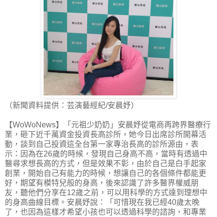
（新聞資料提供：芸演藝經紀/安晨妤）
【WoWoNews】「元祖少奶奶」安晨妤從電商再跨界醫療行
業，砸下近千萬資金投資長高診所，她今日出席診所開幕活
動，談到自己投資這全台第一家專治長高的診所源由，表
示：因為在26歲的時候，發現自己身高不高，當時有透過中
醫尋求想長高的方式，但是效果不彰，由於自己是白手起家
創業，開始自己有能力的時候，想讓自己的各個條件都能更
好，期望有模特兒般的身高，後來認識了許多醫界權威朋
友，聽他們分享在12歲之前，可以用科學的方式達到理想中
的身高曲線目標。安晨妤說：「可惜現在我已經40歲太晚
了，也因為這樣才希望小孩也可以透過科學的諮詢，和專業