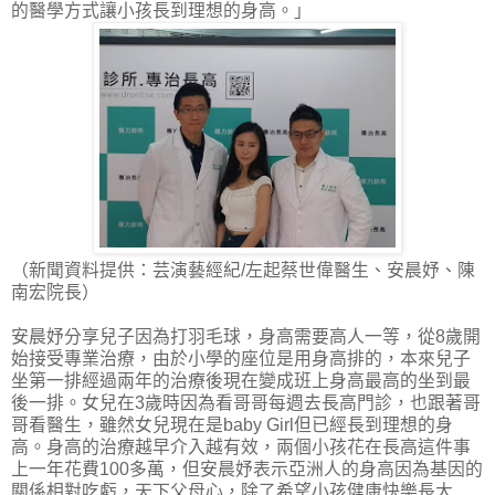
的醫學方式讓小孩長到理想的身高。」
（新聞資料提供：芸演藝經紀/左起蔡世偉醫生、安晨妤、陳
南宏院長）
安晨妤分享兒子因為打羽毛球，身高需要高人一等，從8歲開
始接受專業治療，由於小學的座位是用身高排的，本來兒子
坐第一排經過兩年的治療後現在變成班上身高最高的坐到最
後一排。女兒在3歲時因為看哥哥每週去長高門診，也跟著哥
哥看醫生，雖然女兒現在是baby Girl但已經長到理想的身
高。身高的治療越早介入越有效，兩個小孩花在長高這件事
上一年花費100多萬，但安晨妤表示亞洲人的身高因為基因的
關係相對吃虧，天下父母心，除了希望小孩健康快樂長大