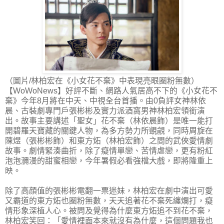
（圖片/林柏宏在《小女花不棄》中表現亮眼圈粉無數）
【WoWoNews】好評不斷、網路人氣居高不下的《小女花不
棄》今年8月將在中天、中視全台首播。由0負評女神林依
晨、古裝劇專門戶張彬彬及實力派酒窩男神林柏宏領銜演
出。故事主要講述「聖女」花不棄（林依晨飾）是唯一能打
開碧羅天寶藏的關鍵人物，為多方勢力所覬覦，同時周旋在
陳煜（張彬彬飾）和東方炻（林柏宏飾）之間的武俠愛情劇
故事。劇情緊湊曲折，除了癡情單戀、苦情虐戀，更有粉紅
泡泡瀰漫的甜蜜相戀，今年暑假必看強檔大戲，即將隆重上
映。
除了高顔值的張彬彬電翻一票迷妹，林柏宏在劇中演出可愛
又霸道的東方炻也圈粉無數，天天追著花不棄死纏爛打，癡
情形象深植人心。被問及覺得為什麼東方炻追不到花不棄，
林柏宏笑回：「愛情裡面本來就沒有為什麼，這個問題我也