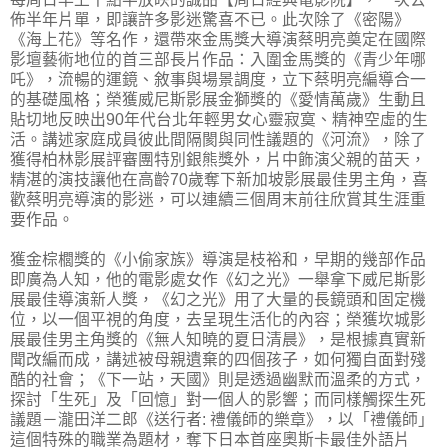
佈半年片單，即讓許多影迷驚喜不已。此次除了《密陽》
《海上花》等名作，還帶來金馬獎大導演蔡明亮奠定在國際
影壇藝術地位的首三部長片作品：入圍金馬獎的《青少年哪
吒》，流暢的運鏡、敘事與場景調度，立下蔡明亮編導合一
的基礎風格；榮獲威尼斯影展金獅獎的《愛情萬歲》生動且
貼切地反映出90年代台北年輕男女心靈寂寞、精神空虛的生
活。講述家庭成員彼此間隔閡與同性議題的《河流》，除了
獲得柏林影展評審團特別銀熊獎外，片中飾演父親的苗天，
精湛的演技讓他在高齡70歲奪下新加坡影展最佳男主角，喜
歡蔡明亮導演的影迷，可以連續三個周末前往欣賞其生涯重
要作品。
獲金棕櫚獎的《小偷家族》導演是枝裕和，早期的幾部作品
即廣為人知，他的電影處女作《幻之光》一舉拿下威尼斯影
展最佳導演新人獎，《幻之光》用了大量的長鏡頭和固定機
位，以一個平視的角度，去呈現生活化的內容；榮獲坎城影
展最佳男主角獎的《無人知曉的夏日清晨》，是根據真實新
聞改編而成，講述被母親遺棄的四個孩子，如何獨自面對殘
酷的社會；《下一站，天國》則是透過幽默而溫柔的方式，
探討「生死」及「回憶」對一個人的影響；而同樣觸探生死
議題－瀧田洋二郎《送行者: 禮儀師的樂章》，以「禮儀師」
這個特殊的職業為題材，奪下日本首座奧斯卡最佳外語片