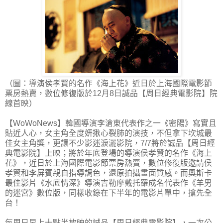
（圖：導演侯孝賢的名作《海上花》近日於上海國際電影節
票房熱賣，數位修復版於12月8日誠品【周日經典電影院】院
線首映）
【WoWoNews】韓國導演李滄東代表作之一《密陽》寫實且
貼近人心，女主角全度妍揪心裂肺的演技，不但拿下坎城最
佳女主角獎，更讓不少影迷淚灑影院，7/7將於誠品【周日經
典電影院】上映；將於年底登場的導演侯孝賢的名作《海上
花》，近日於上海國際電影節票房熱賣，數位修復版邀請侯
孝賢和李屏賓親自指導調色，還原拍攝畫面質感。而奧斯卡
最佳影片《水底情深》導演吉勒摩戴托羅成名代表作《羊男
的迷宮》數位版，同樣收錄在下半年的電影片單中，搶先全
台！
每周日早上十點半放映的誠品【周日經典電影院】，一次公