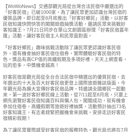
【WoWoNews】交通部觀光局從台灣合法民宿中嚴選出的
「好客民宿」已破1000家，為了讓民眾更加認識台灣民宿的
優質品牌，即日起至8月底推出「好客好鄉民」活動，以好客
民宿知識快問快答的闖關遊戲抽獎活動，邀請民眾來挑戰好
客知識王。7月21日同步在華山文創園區辦理「好客民宿嘉年
匯」活動，讓好客民宿主人和民眾面對面。
「好客好鄉民」趣味挑戰活動除了讓民眾更認識好客民宿
外，還有機會抽好客民宿住宿券，實際體驗好客民宿的特
色。獎品有高CP值的高鐵假期及多項好禮，天天上網查看，
玩的愈多，中獎機會越高！
好客民宿是觀光局從全台合法民宿中精選出的優質民宿，去
年選出的十大及百大好客民宿更登上國際旅遊雜誌版面，今
年觀光局為擴大宣傳好客民宿品牌，特邀請全國鄉民一起動
來，第一波好客好鄉民線上活動，從7/11起至8月底，只要上
網先瀏覽好客民宿知識百科與懶人包，闖關成功，就有機會
參加住宿卷，高鐵假期等旅遊好禮抽獎，活動預計抽出73名
好客知識王，有志者趕緊把握機會來挑戰，安排走訪好客民
宿精彩假期！
為了讓民眾實際感受好客民宿的服務特色，觀光局也將在7月