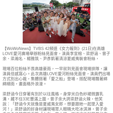
【WoWoNews】TVBS 42頻道《女力報到》(21日)在高雄
LOVE愛河廣場舉辦粉絲見面會，演員李宣榕、梁舒涵、曾子
余、梁瀚名、楊雅筑、尹彥凱著清涼夏威夷裝會粉絲，
現場百位粉絲不畏高雄豪雨，一早就到見面會現場排隊，讓
演員倍感窩心。此次高雄LOVE愛河粉絲見面會，演員們出場
方式別出心裁，集體搭著「愛之船」登場，搭配現場飄著綿
綿細雨，畫面格外浪漫。
梁舒涵今日穿著有別於以往風格，身穿米白色紗裙微露乳
溝，藏不住33E豐滿上圍，曾子余大誇梁舒涵火辣，他笑
說：「舒涵今天就像是夏威夷女郎，想要跟她一起墜入愛
河！」梁舒涵的好身材讓現場眾人眼睛大吃冰淇淋，曾子余