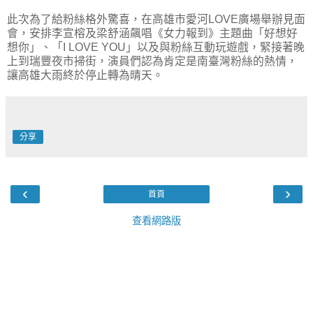
此次為了給粉絲格外驚喜，在高雄市愛河LOVE廣場舉辦見面
會，安排李宣榕及梁舒涵飆唱《女力報到》主題曲「好想好
想你」、「I LOVE YOU」以及與粉絲互動玩遊戲，緊接著晚
上到瑞豐夜市掃街，演員們認為肯定是南臺灣粉絲的熱情，
讓高雄大雨終於停止轉為晴天。
分享
‹
›
首頁
查看網路版