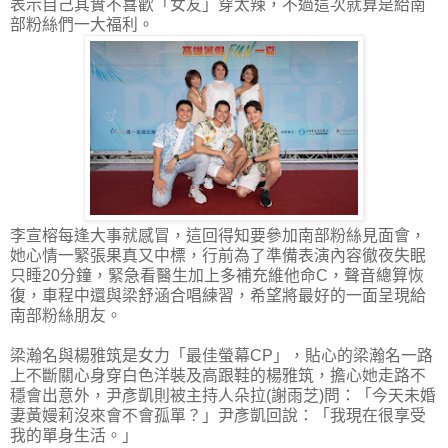
表示自己其實不喜歡「女友」穿太辣，不過這次就算是給南
部粉絲們一大福利。
李宣榕每逢大事就感冒，這回得知要參加南部粉絲見面會，
她心情一緊張果真又中標，行前為了準備表演內容徹夜失眠
只睡20分鐘，緊急看醫生加上多補充維他命C，聲音總算恢
復，車程中還與梁舒涵合唱練習，希望將最好的一面呈現給
南部粉絲朋友。
梁瀚名與楊雅筑是女力「最佳螢幕CP」，貼心的梁瀚名一路
上不斷關心身穿白色洋裝及高跟鞋的楊雅筑，擔心她走路不
穩會出意外，尹彥凱則被主持人朵拉(謝雨芝)問：「今天未婚
妻黃嫚莉沒來會不會孤單？」尹彥凱回說：「我現在很享受
我的單身生活。」