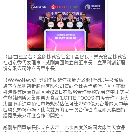
（圖/由左至右：金蘭株式會社金甲基會長、樂天食品株式會
社趙京秀代表理事、威剛集團陳立白董事長、立萬利創新股
份有限公司陳立青董事長）
【WoWoNews】威剛集團近年來致力於跨足發展生技領域，
旗下立萬利創新股份有限公司廣納全球專業夥伴加入，不斷
引進優質健康食品。今(22)日在戰略合作簽約記者會中正式宣
佈與韓國樂天集團樂天食品(LOTTE FOODS)首度合作，兩大
集團聯手進軍預估市場規模估值可達2,500億元台幣的大中華
區幼兒奶粉市場，此次雙方的第一次合作也將是兩大集團持
續開展未來深度合作的開始。
威剛集團董事長陳立白表示，此次首度與韓國大廠樂天食品