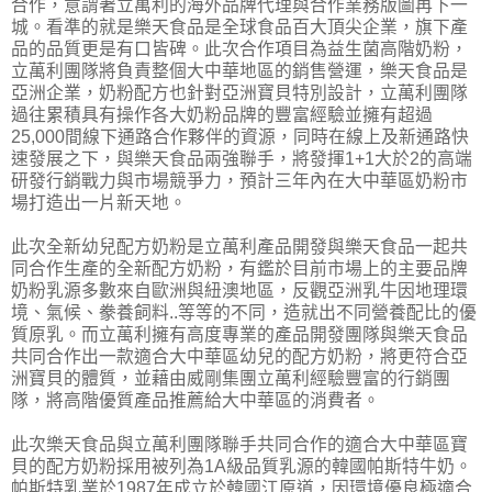
合作，意謂著立萬利的海外品牌代理與合作業務版圖再下一
城。看準的就是樂天食品是全球食品百大頂尖企業，旗下產
品的品質更是有口皆碑。此次合作項目為益生菌高階奶粉，
立萬利團隊將負責整個大中華地區的銷售營運，樂天食品是
亞洲企業，奶粉配方也針對亞洲寶貝特別設計，立萬利團隊
過往累積具有操作各大奶粉品牌的豐富經驗並擁有超過
25,000間線下通路合作夥伴的資源，同時在線上及新通路快
速發展之下，與樂天食品兩強聯手，將發揮1+1大於2的高端
研發行銷戰力與市場競爭力，預計三年內在大中華區奶粉市
場打造出一片新天地。
此次全新幼兒配方奶粉是立萬利產品開發與樂天食品一起共
同合作生產的全新配方奶粉，有鑑於目前市場上的主要品牌
奶粉乳源多數來自歐洲與紐澳地區，反觀亞洲乳牛因地理環
境、氣候、豢養飼料..等等的不同，造就出不同營養配比的優
質原乳。而立萬利擁有高度專業的產品開發團隊與樂天食品
共同合作出一款適合大中華區幼兒的配方奶粉，將更符合亞
洲寶貝的體質，並藉由威剛集團立萬利經驗豐富的行銷團
隊，將高階優質產品推薦給大中華區的消費者。
此次樂天食品與立萬利團隊聯手共同合作的適合大中華區寶
貝的配方奶粉採用被列為1A級品質乳源的韓國帕斯特牛奶。
帕斯特乳業於1987年成立於韓國江原道，因環境優良極適合