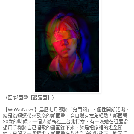
（圖/鄭茵聲【觀落茵】）
【WoWoNews】農曆七月即將「鬼門關」，個性開朗活潑、
總是為週遭帶來歡樂的鄭茵聲，竟自爆有撞鬼經驗！鄭茵聲
20歲的時候，一個人從高雄上台北打拼，有一晚她在租屋處
想用手機將自己唱歌的畫面錄下來，於是把家裡的燈全關
掉，只開了一盞檯燈，鄭茵聲在背後全暗的狀態下，對著手