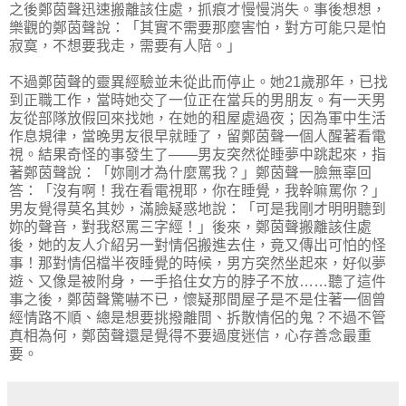
之後鄭茵聲迅速搬離該住處，抓痕才慢慢消失。事後想想，
樂觀的鄭茵聲說：「其實不需要那麼害怕，對方可能只是怕
寂寞，不想要我走，需要有人陪。」
不過鄭茵聲的靈異經驗並未從此而停止。她21歲那年，已找
到正職工作，當時她交了一位正在當兵的男朋友。有一天男
友從部隊放假回來找她，在她的租屋處過夜；因為軍中生活
作息規律，當晚男友很早就睡了，留鄭茵聲一個人醒著看電
視。結果奇怪的事發生了——男友突然從睡夢中跳起來，指
著鄭茵聲說：「妳剛才為什麼罵我？」鄭茵聲一臉無辜回
答：「沒有啊！我在看電視耶，你在睡覺，我幹嘛罵你？」
男友覺得莫名其妙，滿臉疑惑地說：「可是我剛才明明聽到
妳的聲音，對我怒罵三字經！」後來，鄭茵聲搬離該住處
後，她的友人介紹另一對情侶搬進去住，竟又傳出可怕的怪
事！那對情侶檔半夜睡覺的時候，男方突然坐起來，好似夢
遊、又像是被附身，一手掐住女方的脖子不放……聽了這件
事之後，鄭茵聲驚嚇不已，懷疑那間屋子是不是住著一個曾
經情路不順、總是想要挑撥離間、拆散情侶的鬼？不過不管
真相為何，鄭茵聲還是覺得不要過度迷信，心存善念最重
要。