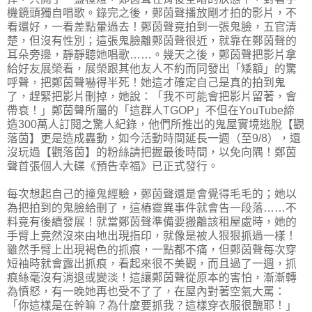
機鏡頭獨自唱歌。錄完之後，鄭茵聲播放剛才拍的影片，不
看還好，一看差點暈過去！鄭茵聲竟拍到一張鬼臉，五官清
楚，但沒有性別；這張鬼臉離鄭茵聲很近，就靠在鄭茵聲的
耳朵旁邊，靜靜聽她唱歌……。幾天之後，鄭茵聲把影片拿
給好友展榮看，展榮跟其他友人不約而同發出「矮額」的驚
呼聲，把鄭茵聲嚇得半死！她這才確定自己是真的拍到鬼
了，趕緊把影片刪掉，她說：「我不可能會把影片留著，會
帶衰！」鄭茵聲所屬的「這群人TGOP」不但在YouTube締
造300萬人訂閱之驚人紀錄，他們所推出的鬼屋實境逃脫【觀
落茵】更是造成轟動，如今活動時間延長一週（至9/8），還
沒玩過【觀落茵】的粉絲請把握最後時間，以免向隅！鄭茵
聲首張個人大碟《預告幸福》已正式發行。
每次想起自己的撞鬼經驗，鄭茵聲還是會覺得毛毛的；她以
為把拍到的鬼臉給刪了，這樁靈異事件就會告一段落……不
料竟有後續發展！就當鄭茵聲準備要搬離該租屋處時，她的
手臂上竟然沒來由地出現指印，就像是被人狠狠抓過一樣！
雖然手臂上出現褐色的抓痕，一點都不痛，但鄭茵聲每次穿
短袖時就會露出抓痕，看起來很不美觀，而且過了一週，抓
痕絲毫沒有消退或變淡！這讓鄭茵聲從原本的害怕，漸漸轉
為憤怒，有一晚她再也受不了了，在屋內對著空氣大罵：
「你這樣是在幹嘛？為什麼要抓我？這樣穿衣服很醜耶！」