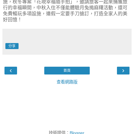
施，秋冬專案「花現幸福隨手拍」，邀請旅客一起來捕獲旅
行的幸福瞬間，中秋入住不僅能體驗月兔搗麻糬活動，還可
免費暢玩多項設施，連假一定要手刀搶訂，打造全家人的美
好回憶！
分享
‹
›
首頁
查看網路版
技術提供：
Blogger
.