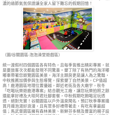
濃的過節氣氛保證讓全家人留下難忘的假期回憶！
（圖/谷關園區-泡泡澡堂遊戲區）
統一渡假村四個園區各有特色，且每季皆推出精彩專案，就
是要旅客次次都能發現不同驚喜。墾丁除了有熱門的海洋嘟
嘟車帶著您遊覽園區美景，海洋主題房更是讓人為之驚豔，
中秋推薦加價參與生態導覽，探索墾丁自然美景，CP值超
高！鹿港園區地理位置優越，鄰近老街及各大廟宇，秋冬
「吃喝玩樂遊鹿港專案」結合觀光工廠，讓您玩樂拍照之餘
還能拿好禮及大啖阿君灶腳套餐，中秋假期吃飽喝足玩透
透，絕對充實！谷關園區以戶外溫泉聞名，預訂秋季專案邊
賞月邊泡湯好浪漫，且有眾多好禮帶著走，有吃有拿最超
值；馬武督園區擁有森林美景、新鮮芬多精及豐富的親子設