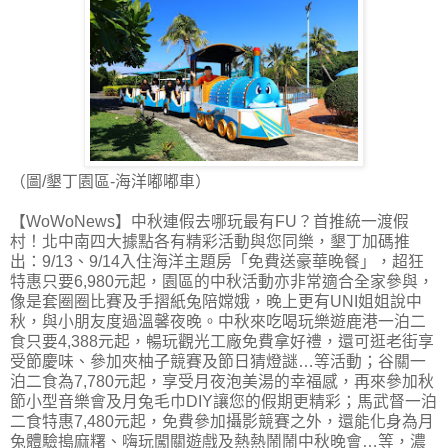
（圖/墾丁園區-海洋嘟嘟車）
【WoWoNews】中秋連假去哪玩最有FU？首推統一渡假
村！北中南四大據點各有精彩活動與您同樂，墾丁加碼推
出：9/13、9/14入住海洋主題房「免費送豪華晚餐」，超狂
特惠只要6,980元起，園區的中秋活動亦非常適合全家參與，
像是套圈圈比賽及手摺紙兔陪嫦娥，晚上更有UNI姐姐說中
秋，與小朋友度過溫馨夜晚。中秋來吃喝玩樂遊鹿港一泊二
食只要4,388元起，暢玩觀光工廠免費拿好禮，還可逛老街享
受節慶味、參加夾柚子競賽及節日猜燈謎…等活動；谷關一
泊二食為7,780元起，享受月夜泡美湯的幸福感，再來參加秋
節小型音樂會及月兔毛巾DIY讓您的假期更精彩；馬武督一泊
二食特惠7,480元起，免費參加攝影競賽之外，還能化身為月
兔體驗搗麻糬、嗨玩闖關遊戲及熱熱鬧鬧中秋晚會…等，濃