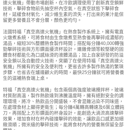
速火氧機」帶動市場創新，在冷飲調理使用了創新真空鎖鮮
技術，擊碎食物前先抽空杯內空氣，在真空狀態下擊碎食
材，延緩食材氧化，減少維生素的流失，打出來的果汁能保
留更多營養且不會分層，顏色更均勻。
法國特福「真空高速火氧機」在熱食製作系統上，擁有電直
火燉煮系統，可將食材由生食燉煮至熟食後再擊碎成濃郁的
湯品，縮短30%整體熱食製作時間；搭配每分鐘40,000轉強
勁擊碎技術與方形鑽面擾流杯設計，連雞骨頭等較堅硬的固
體食材都能化為口感絲滑的液體湯品；加上自家研發的防溢
安全鎖以及自動控火技術，突顯了在使用特福「真空高速火
氧機」所擁有的安全及便利性，更省去許多製作熱湯的繁瑣
步驟，也省去在爐邊顧火的時間，最快25分鐘就可將營養養
生的滋補熱食端上桌。
特福「真空高速火氧機」包含兩個高強度玻璃攪拌杯，玻璃
材質耐高溫，製作熱飲達到沸騰溫度時，擁有絕對安全的調
理環境，將冷、熱飲品分開盛裝，不會混雜沾染不同味道，
在處理食材上顯得更衛生；每分鐘4萬轉高轉速及6葉立體鈍
刀，再搭配上方形鑽面的杯身設計，能創造大渦流高速擊碎
效果，增加食材在杯內碰撞擊碎的效能，讓飲品口感更加細
緻滑順；微米級的擊碎技術，能將食材內的營養無保留全部