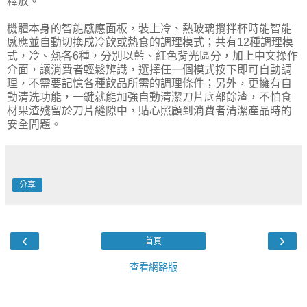
釋放。
機體本身的智能感應面板，裝上冷、熱玻璃攪拌杯時能智能
感應並自動切換成冷飲或熱食的調理模式；共有12種調理模
式，冷、熱各6種，分別以藍、紅色背光區分，加上中文操作
介面，讓消費者輕鬆辨識，選擇任一個模式按下即可自動調
理，不需要記憶各種飲品所需的調理條件；另外，更擁有自
動清洗功能，一鍵就能加強自動清潔刀片底部餘渣，不怕食
材果渣殘留於刀片縫隙中，貼心照顧到消費者清潔產品時的
安全問題。
分享
‹
›
首頁
查看網路版