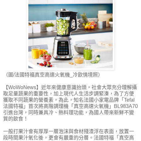
（圖/法國特福真空高速火氧機_冷飲情境照）
【WoWoNews】近年來健康意識抬頭，社會大眾充分理解攝
取足量蔬果的重要性，加上現代人生活步調緊湊，為了方便
獲取不同蔬果的營養素，為此，知名法國小家電品牌「Tefal
法國特福」首次將高階調理機「真空高速火氧機」BL983A70
引進台灣，同時兼具冷、熱料理功能，為國人帶來新鮮不變
質的飲食！
一般打果汁會有厚厚一層泡沫與食材殘渣浮在表面，放置一
段時間果汁氧化後，更會有嚴重的分層。法國特福「真空高