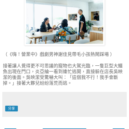
（《嗨！營業中》戲劇男神謝佳見帶毛小孩熱鬧踩場 ）
接著讓人覺得更不可思議的寵物也大駕光臨，一隻巨型大鱷
魚出現在門口，炎亞綸一看到連忙逃開，直接躲在店長吳映
潔的後面。吳映潔受驚嚇大叫：「這個我不行！我手會斷
掉。」接著大夥兒紛紛落荒而逃。
分享