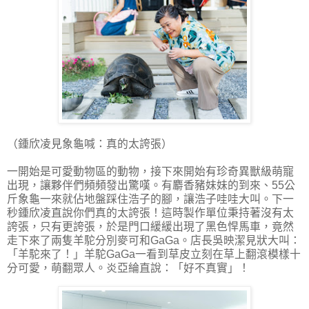
（鍾欣凌見象龜喊：真的太誇張）
一開始是可愛動物區的動物，接下來開始有珍奇異獸級萌寵
出現，讓夥伴們頻頻發出驚嘆。有麝香豬妹妹的到來、55公
斤象龜一來就佔地盤踩住浩子的腳，讓浩子哇哇大叫。下一
秒鍾欣凌直說你們真的太誇張！這時製作單位秉持著沒有太
誇張，只有更誇張，於是門口緩緩出現了黑色悍馬車，竟然
走下來了兩隻羊駝分別麥可和GaGa。店長吳映潔見狀大叫：
「羊駝來了！」羊駝GaGa一看到草皮立刻在草上翻滾模樣十
分可愛，萌翻眾人。炎亞綸直說：「好不真實」！