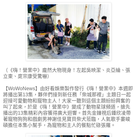
（《嗨！營業中》龐然大物現身！左起吳映潔、炎亞綸、張
立東、庹宗康受驚嚇）
【WoWoNews】由好看娛樂製作發行《嗨！營業中》本週即
將播出第13集，夥伴們接到新任務「柴城那裡」主題日一起
迎接可愛動物和寵物主人！大家一聽到這個主題紛紛興奮的
叫了起來，於是《嗨！營業中》變成了動物星球頻道，搶先
播出的13集精彩內容獲得廣大迴響。首先金鐘視后鍾欣凌帶
著寵物狗狗和戲劇男神謝佳見寶貝柴犬蒞臨，人氣歌手婁峻
碩擔任本集小幫手，為寵物和主人的餐點忙碌張羅。