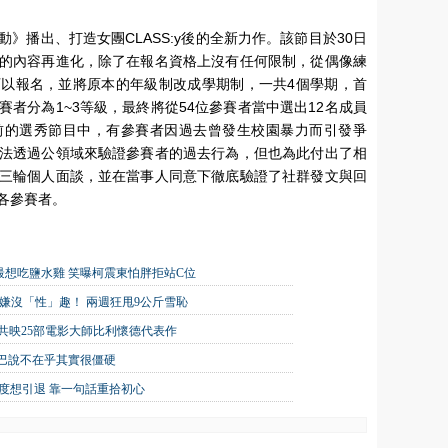
》播出、打造女團CLASS:y後的全新力作。該節目於30日
的內容再進化，除了在報名資格上沒有任何限制，從偶像練
以報名，並將原本的年級制改成學期制，一共4個學期，首
者分為1~3等級，最終將從54位參賽者當中選出12名成員
前的選秀節目中，有參賽者因過去曾發生校園暴力而引發爭
法透過公領域來驗證參賽者的過去行為，但也為此付出了相
三輪個人面談，並在當事人同意下徹底驗證了社群發文與回
各參賽者。
想吃鹽水雞 笑曝柯震東怕胖拒站C位
友嫌沒「性」趣！ 兩週狂甩9公斤雪恥
展開！共映25部電影大師比利懷德代表作
巴說不在乎其實很僵硬
一度想引退 靠一句話重拾初心