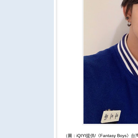
（圖：iQIYI提供/《Fantasy Boy