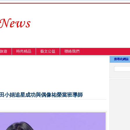
旅遊
時尚精品
藝文公益
聯絡我們
搜尋此網誌
》 開播 田小娟追星成功與偶像祐榮當班導師