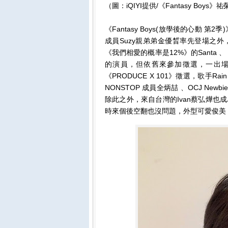
（圖：iQIYI提供/《Fantasy Boy
《Fantasy Boys(放學後的心動 
成員Suzy親弟弟⾦優晳率先登場之外，
《我們相愛的概率是12%》的Santa
的演員，但依舊來參加徵選，一出
《PRODUCE X 101》徵選，歌手Rai
NONSTOP 成員全炳喆 、OCJ N
除此之外，來自台灣的Ivan蔡弘燁也成
時來個後空翻也沒問題，外型可愛俊美