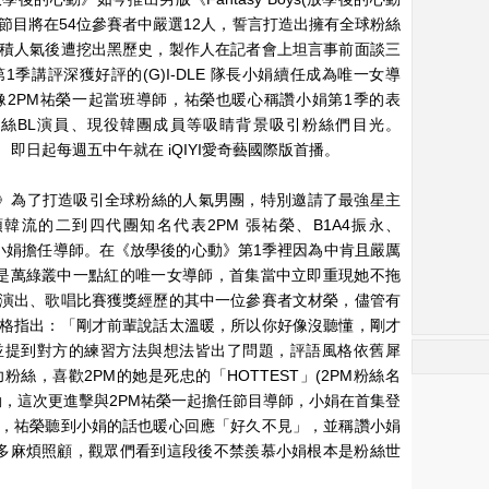
，節目將在54位參賽者中嚴選12人，誓言打造出擁有全球粉絲
積人氣後遭挖出黑歷史，製作人在記者會上坦言事前面談三
季講評深獲好評的(G)I-DLE 隊長小娟續任成為唯一女導
2PM祐榮一起當班導師，祐榮也暖心稱讚小娟第1季的表
絲BL演員、現役韓團成員等吸睛背景吸引粉絲們目光。
2季)》 即日起每週五中午就在 iQIYI愛奇藝國際版首播。
 第2季)》為了打造吸引全球粉絲的人氣男團，特別邀請了最強星主
流的二到四代團知名代表2PM 張祐榮、B1A4振永、
E 隊長小娟擔任導師。在《放學後的心動》第1季裡因為中肯且嚴厲
是萬綠叢中一點紅的唯一女導師，首集當中立即重現她不拖
演出、歌唱比賽獲獎經歷的其中一位參賽者⽂材榮，儘管有
格指出：「剛才前輩說話太溫暖，所以你好像沒聽懂，剛才
並提到對方的練習方法與想法皆出了問題，評語風格依舊犀
絲，喜歡2PM的她是死忠的「HOTTEST」(2PM粉絲名
動，這次更進擊與2PM祐榮一起擔任節目導師，小娟在首集登
，祐榮聽到小娟的話也暖心回應「好久不見」，並稱讚小娟
多麻煩照顧，觀眾們看到這段後不禁羨慕小娟根本是粉絲世