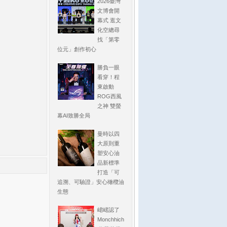
2026臺灣
文博會開
幕式 逛文
化空總尋
找「第零
位元」創作初心
勝負一眼
看穿！程
東啟動
ROG西風
之神 雙螢
幕AI致勝全局
曼時以四
大原則重
塑安心油
品新標準
打造「可
追溯、可驗證」安心橄欖油
生態
峮峮認了
Monchhich