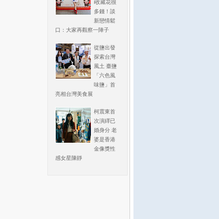
i收藏花很
多錢！談
新戀情鬆
口：大家再觀察一陣子
從鹽出發
探索台灣
風土 臺鹽
「六色風
味鹽」首
亮相台灣美食展
柯震東首
次演繹已
婚身分 老
婆是香港
金像獎性
感女星陳靜