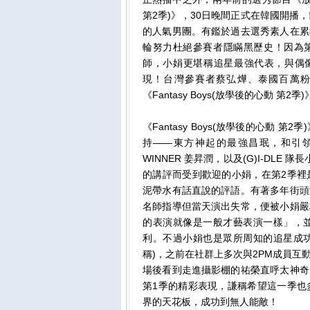
第2季)》，30日晚間正式在韓國開播
的人氣男團。有鑑於過去選秀素人在累
輪努力杜絕參賽者隱瞞黑歷史！因為第1
師，小娟更堪稱追星最強代表，與偶像
現！台灣參賽者蔡弘燁、泰國百萬粉
《Fantasy Boys(放學後的心動 第
《Fantasy Boys(放學後的心動
持——東方神起的最強昌珉，和引領韓
WINNER 姜昇潤，以及(G)I-DL
的講評而受到歡迎的小娟，在第2季裡
泥帶水有話直說的評語。有著多年街頭
名師指導但當天演出失常，便被小娟嚴
的表演就像是一般才藝表演一樣」，
利。不過小娟也是眾所周知的追星成功粉
稱)，之前在社群上多次與2PM成員互
場後看到走進攝影棚的祐榮直呼太神奇
第1季的精彩表現，謙稱希望這一季也
界的天花板，成功到無人能敵！