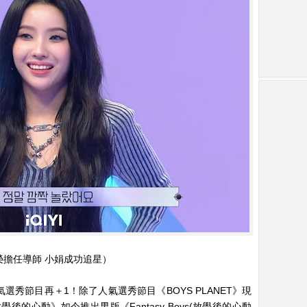
s》祐榮擔任導師 小娟成功追星）
人氣選秀節目再＋1！除了人氣選秀節目《BOYS PLANET》現
的心動》如今推出男版《Fantasy Boys(放學後的心動