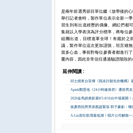
是兩年前選秀節目單位繼《放學後的心動
舉行記者會時，製作單位表示全新一季
習生到有出道經歷的偶像、網紅們都可
集就以入學表演為評分標準，將每位參賽
組團出道，目標進軍全球！有鑑於之
議，製作單位這次更加謹慎，坦言雖無
當多心血，事前對每位參賽者都進行了
覆內容，因此非常信任通過驗證階段的
延伸閱讀 :
影視娛樂
邱士縉來台宣傳《我未許願先吹蠟燭》最
Apink鄭恩地《24小時健身房》遭前男
2026金馬經典影展8/5-8/16台中場
侯彥西拍男男床戲超緊張 郭子豪虧：嘴
A-Lin首吐歌壇最低潮！唱片公司解散