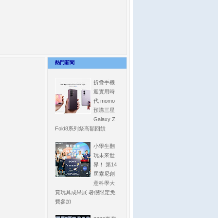
熱門新聞
折疊手機
迎實用時
代 momo
預購三星
Galaxy Z
Fold8系列祭高額回饋
小學生翻
玩未來世
界！ 第14
屆索尼創
意科學大
賞玩具成果展 暑假限定免
費參加