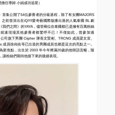
s》祐榮擔任導師 小娟成功追星）
第2季)》首集公開了54位參賽者的分級過程，除了有女團MAJORS
之前曾演出在iQIYI愛奇藝國際版播出過的人氣泰國 BL 劇
 、《我們之間》的YAYA，儘管兩位在泰國都已是擁有百萬粉絲
場就連現場其他參賽者都驚呼不已！不僅如此，曾參加過
n 公司旗下男團 Ciipher 隊長文賢彬、TRCNG 成員梁太宣、
ewbies 成員徐尙佑等已出道的男團成員也都是這次的亮點之一。
為新焦點，出生於 2003 年今年將滿20歲的他韓語流暢，隨
，讓粉絲們期待他接下來的後續表現。