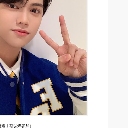
s》台灣選手蔡弘燁參加）