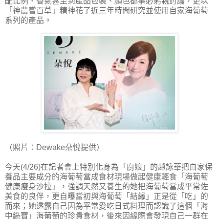
配比例、香氣甚至到產品包裝、顏色都事必躬親討論，更以
「神農嘗百草」精神花了近三年時間研究並使用自家海葡萄
系列的產品。
（照片：Dewake朵悅提供）
今天(4/26)在記者會上特別化身為「廚娘」的趙詠華把自家保
養品主要成分的海葡萄當成食材現場做起健康輕食「海葡萄
健康瘦身沙拉」，強調天然又養生的她把海葡萄當成平常佐
美食的良伴，更自曝當初與海葡萄「結緣」正是從「吃」的
而來；她透露自己因為平常愛吃日式料理而認識了這個「海
中綠寶」海葡萄的珍貴食材，後來因緣際會發現自己一群在