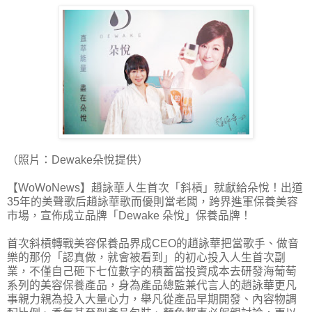
（照片：Dewake朵悅提供）
【WoWoNews】趙詠華人生首次「斜槓」就獻給朵悅！出道
35年的美聲歌后趙詠華歌而優則當老闆，跨界進軍保養美容
市場，宣佈成立品牌「Dewake 朵悅」保養品牌！
首次斜槓轉戰美容保養品界成CEO的趙詠華把當歌手、做音
樂的那份「認真做，就會被看到」的初心投入人生首次副
業，不僅自己砸下七位數字的積蓄當投資成本去研發海葡萄
系列的美容保養產品，身為產品總監兼代言人的趙詠華更凡
事親力親為投入大量心力，舉凡從產品早期開發、內容物調