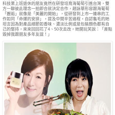
科技業上班退休的朋友竟然在研發培育海葡萄引進台灣，雙
方一聊彼此理念一拍即合就決定合作，趙詠華形容跟海葡萄
「邂逅」就像是「美麗的開始」，從研發到上市一連串的工
作如同「命運的安排」，提及中間辛苦過程，自認龜毛的她
坦言因為對產品細節如香味、濃淡比例或是包裝顏色都有自
己的堅持，來來回回花了4、50次去改，她開玩笑說：「差點
毀掉我跟朋友多年友誼！」