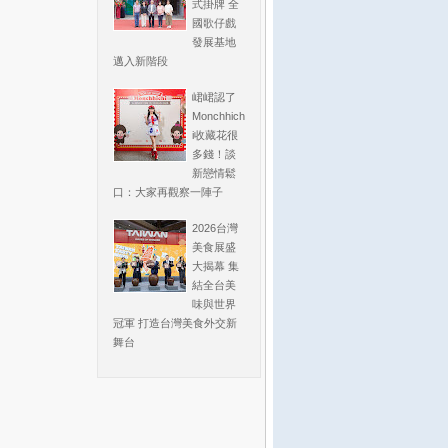
式掛牌 全
國歌仔戲
發展基地
邁入新階段
峮峮認了
Monchhich
i收藏花很
多錢！談
新戀情鬆
口：大家再觀察一陣子
2026台灣
美食展盛
大揭幕 集
結全台美
味與世界
冠軍 打造台灣美食外交新
舞台