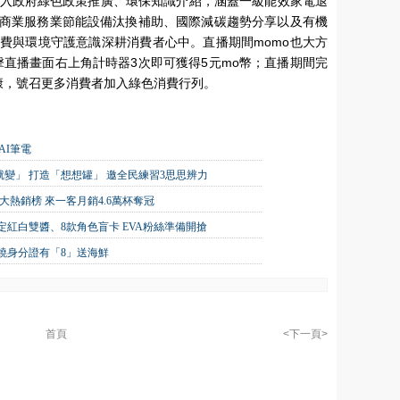
e」直播更融入政府綠色政策推廣、環保知識介紹，涵蓋一級能效家電退
商業服務業節能設備汰換補助、國際減碳趨勢分享以及有機
費與環境守護意識深耕消費者心中。直播期間momo也大方
擊直播畫面右上角計時器3次即可獲得5元mo幣；直播期間完
康，號召更多消費者加入綠色消費行列。
AI筆電
就變」 打造「想想罐」 邀全民練習3思思辨力
十大熱銷榜 來一客月銷4.6萬杯奪冠
紅白雙醬、8款角色盲卡 EVA粉絲準備開搶
原燒身分證有「8」送海鮮
首頁
<下一頁>