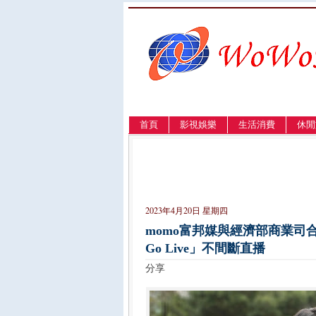
首頁
影視娛樂
生活消費
休閒
LANGUAGE
簡体
English
繁體
2023年4月20日 星期四
momo富邦媒與經濟部商業司合力
Go Live」不間斷直播
分享