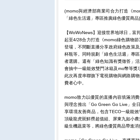
(momo與經濟部商業司合力打造《momo
「綠色生活週」專區推廣綠色優質商品
【WoWoNews】迎接世界地球日，富邦
起至4/28合力打造《momo綠色購物節》
登場，不間斷直播分享政府綠色政策及
杯瓶等。同時規劃「綠色生活週」專區
者選購。還有「綠色知識有獎徵答」活
會抽中一級能效雙門冰箱及mo幣等獎項
此次再度串聯旗下電視購物與網路購物
費者心中。
momo致力以優質的直播內容填滿消
與理念推出「Go Green Go Live」
享環境友善商品，包含TECO一級能
頂級龍虎斑鮮撈超值組、屏東九如小農無
級生機蔬菜等，將綠色優質商品帶進消