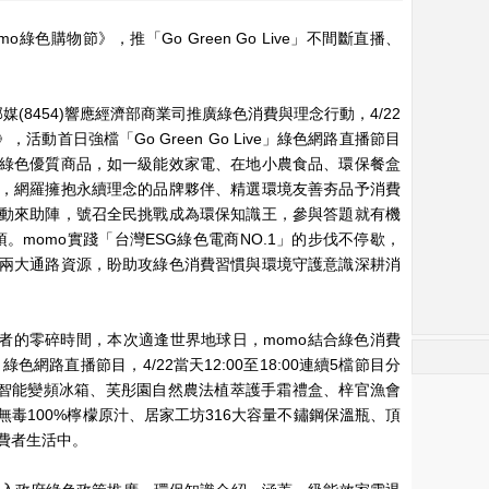
綠色購物節》，推「Go Green Go Live」不間斷直播、
)
媒(8454)響應經濟部商業司推廣綠色消費與理念行動，4/22
，活動首日強檔「Go Green Go Live」綠色網路直播節目
綠色優質商品，如一級能效家電、在地小農食品、環保餐盒
，網羅擁抱永續理念的品牌夥伴、精選環境友善夯品予消費
動來助陣，號召全民挑戰成為環保知識王，參與答題就有機
。momo實踐「台灣ESG綠色電商NO.1」的步伐不停歇，
兩大通路資源，盼助攻綠色消費習慣與環境守護意識深耕消
費者的零碎時間，本次適逢世界地球日，momo結合綠色消費
全日綠色網路直播節目，4/22當天12:00至18:00連續5檔節目分
效智能變頻冰箱、芙彤園自然農法植萃護手霜禮盒、梓官漁會
毒100%檸檬原汁、居家工坊316大容量不鏽鋼保溫瓶、頂
費者生活中。