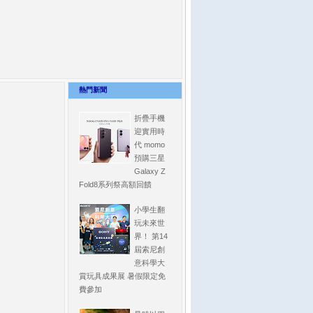
熱門新聞
折疊手機
迎實用時
代 momo
預購三星
Galaxy Z
Fold8系列祭高額回饋
小學生翻
玩未來世
界！ 第14
屆索尼創
意科學大
賞玩具成果展 暑假限定免
費參加