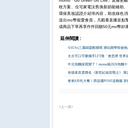
momo「Go Green Go Liv
稅方案、住宅家電汰舊換新節能補助、
環保美妝認證介紹等內容，助攻綠色消
送出mo幣寵愛會員，凡觀看直播並點
成商品下單再享件件回饋50元mo幣好
延伸閱讀 :
生活消費
ASUSx三麗鷗耍酷聯萌 潮玩開學祭搶抱
太古可口可樂攜手LFT推「會思辨 世界
中元泡麵採買變了！momo揭2026泡麵
肯德基首度聯名《新世紀福音戰士》 限定
爸爸8月吃大餐！西堤擺POSE送雞腿 
<上一頁>