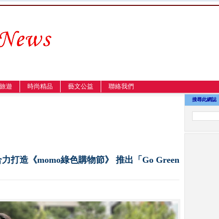
旅遊
時尚精品
藝文公益
聯絡我們
搜尋此網誌
打造《momo綠色購物節》 推出「Go Green