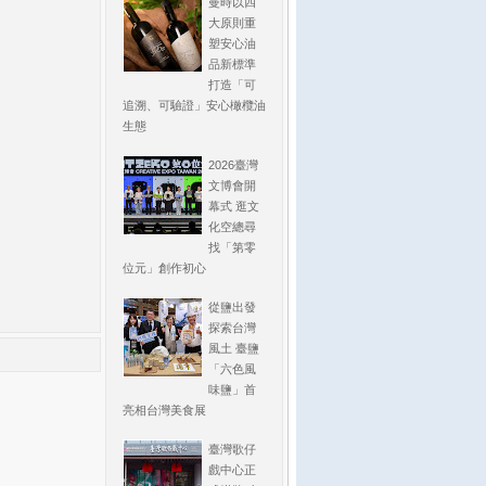
曼時以四
大原則重
塑安心油
品新標準
打造「可
追溯、可驗證」安心橄欖油
生態
2026臺灣
文博會開
幕式 逛文
化空總尋
找「第零
位元」創作初心
從鹽出發
探索台灣
風土 臺鹽
「六色風
味鹽」首
亮相台灣美食展
臺灣歌仔
戲中心正