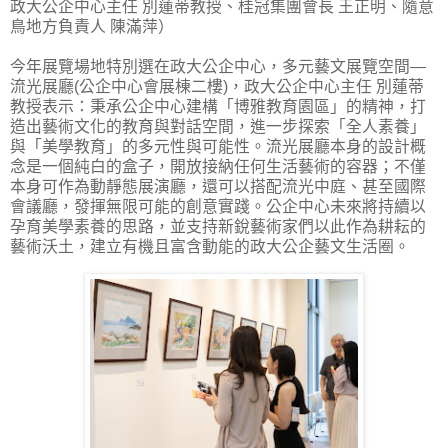
政大公企中心主任 別蓮蒂教授、桂冠集團會長 王正明、隨意
鳥地方負責人 陳滿萍）
今年展覽場地特別選在政大公企中心，多元藝文展覽空間—
流光展廳(公企中心會展棟二樓)，政大公企中心主任 別蓮蒂
教授表示：秉承公企中心建構「博雅教育園區」的精神，打
造出藝術文化的教育與對話空間，進一步探索「全人素養」
與「美學教育」的多元性與可能性。流光展廳本身的設計概
念是一個純白的盒子，開放接納任何生活藝術的容器；不僅
本身可作為動靜態展演廳，還可以搭配流光中庭、甚至國際
會議廳，發揮無限可能的創意實踐。公企中心未來將持續以
孕育美學素養的思路，並支持新銳藝術家們以此作為耕耘的
藝術沃土，建立有機且富含動能的政大公企藝文生活圈。