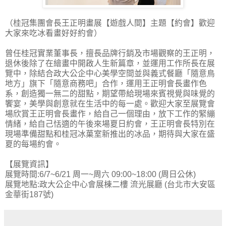
（桂冠集團會長王正明畫展【遊戲人間】主題【約會】歡迎
大家來吃冰看畫好好約會）
曾任桂冠實業董事長，擅長品牌行銷及市場觀察的王正明，
退休後除了在繪畫中開啟人生新篇章，並運用工作所長在展
覽中，除結合政大公企中心美學空間並與義式餐廳「隨意鳥
地方」旗下「隨意商務吧」合作，運用王正明會長畫作色
系，創造獨一無二的甜點，期望帶給現場來賓視覺與味覺的
饗宴，美學與創意就在生活中的每一處。歡迎大家至展覽會
場欣賞王正明會長畫作，給自己一個理由，放下工作的緊繃
情緒，給自己恬適的午後來場夏日約會，王正明會長特別在
現場準備甜點和桂冠冰菓室新推出的冰品，期待與大家在盛
夏的每場約會。
【展覽資訊】
展覽時間:6/7~6/21 周一~周六 09:00~18:00 (周日公休)
展覽地點:政大公企中心會展棟二樓 流光展廳 (台北市大安區
金華街187號)