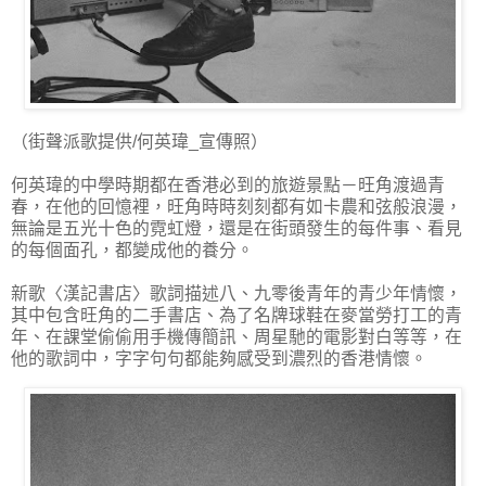
（街聲派歌提供/何英瑋_宣傳照）
何英瑋的中學時期都在香港必到的旅遊景點－旺角渡過青
春，在他的回憶裡，旺角時時刻刻都有如卡農和弦般浪漫，
無論是五光十色的霓虹燈，還是在街頭發生的每件事、看見
的每個面孔，都變成他的養分。
新歌〈漢記書店〉歌詞描述八、九零後青年的青少年情懷，
其中包含旺角的二手書店、為了名牌球鞋在麥當勞打工的青
年、在課堂偷偷用手機傳簡訊、周星馳的電影對白等等，在
他的歌詞中，字字句句都能夠感受到濃烈的香港情懷。