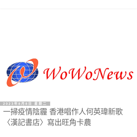
2023年8月8日 星期二
一掃疫情陰霾 香港唱作人何英瑋新歌
〈漢記書店〉寫出旺角卡農