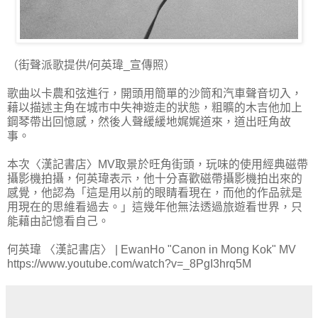
（街聲派歌提供/何英瑋_宣傳照）
歌曲以卡農和弦進行，開頭用簡單的沙筒和汽車聲音切入，
藉以描述主角在城市中失神遊走的狀態，粗曠的木吉他加上
鋼琴帶出回憶感，然後人聲緩緩地娓娓道來，道出旺角故
事。
本次〈漢記書店〉MV取景於旺角街頭，玩味的使用經典磁帶
攝影機拍攝，何英瑋表示，他十分喜歡磁帶攝影機拍出來的
感覺，他認為「這是用以前的眼睛看現在，而他的作品就是
用現在的思維看過去。」這幾年他無法透過旅遊看世界，只
能藉由記憶看自己。
何英瑋 〈漢記書店〉 | EwanHo "Canon in Mong Kok" MV
https://www.youtube.com/watch?v=_8PgI3hrq5M