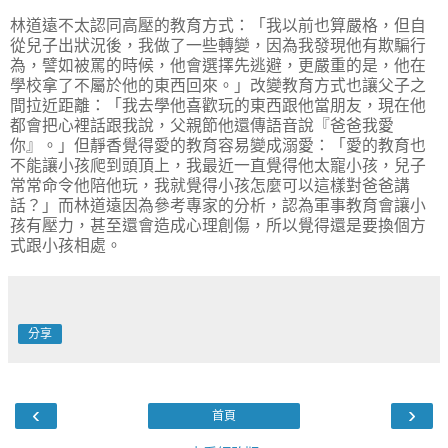
林道遠不太認同高壓的教育方式：「我以前也算嚴格，但自
從兒子出狀況後，我做了一些轉變，因為我發現他有欺騙行
為，譬如被罵的時候，他會選擇先逃避，更嚴重的是，他在
學校拿了不屬於他的東西回來。」改變教育方式也讓父子之
間拉近距離：「我去學他喜歡玩的東西跟他當朋友，現在他
都會把心裡話跟我說，父親節他還傳語音說『爸爸我愛
你』。」但靜香覺得愛的教育容易變成溺愛：「愛的教育也
不能讓小孩爬到頭頂上，我最近一直覺得他太寵小孩，兒子
常常命令他陪他玩，我就覺得小孩怎麼可以這樣對爸爸講
話？」而林道遠因為參考專家的分析，認為軍事教育會讓小
孩有壓力，甚至還會造成心理創傷，所以覺得還是要換個方
式跟小孩相處。
分享
‹
›
首頁