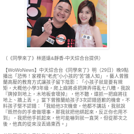
（《同學來了》林道遠&靜香-中天綜合台提供）
【WoWoNews】中天綜合台《同學來了》明（29日）晚9點
播出「恐怖！家裡有“老虎”小小孩的“苦”誰人知」，藝人曾雅
蘭高壓的教育方式讓孩子留下陰影：「小孩子就是要有規
矩，大概他小學3年級，爬上麻將桌把牌弄得亂七八糟，我說
『牌掉到地上，木地板會壞掉』，他不聽，還抓一把麻將往
地上、牆上丟。」當下曾雅蘭給孩子3次認錯道歉的機會，不
料孩子堅不認錯：「我給他3次機會，他都不講話，我就說
『既然你的手會做壞事，那我就把他綁起來，反正你也用不
到』，我把他手抓起來，他可能嚇到就一直哭，但從那次之
後，他真的從來沒丟過東西。」