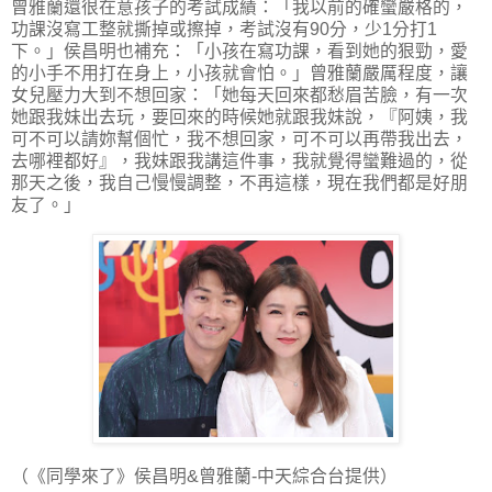
曾雅蘭還很在意孩子的考試成績：「我以前的確蠻嚴格的，
功課沒寫工整就撕掉或擦掉，考試沒有90分，少1分打1
下。」侯昌明也補充：「小孩在寫功課，看到她的狠勁，愛
的小手不用打在身上，小孩就會怕。」曾雅蘭嚴厲程度，讓
女兒壓力大到不想回家：「她每天回來都愁眉苦臉，有一次
她跟我妹出去玩，要回來的時候她就跟我妹說，『阿姨，我
可不可以請妳幫個忙，我不想回家，可不可以再帶我出去，
去哪裡都好』，我妹跟我講這件事，我就覺得蠻難過的，從
那天之後，我自己慢慢調整，不再這樣，現在我們都是好朋
友了。」
（《同學來了》侯昌明&曾雅蘭-中天綜合台提供）