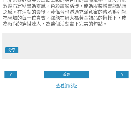
己非常喜歡黃金與琺瑯工藝的結合出的華麗風格，此設計以
敦煌石窟壁畫為靈感，色彩繽紛活潑，能為服裝增畫龍點睛
之感。在活動的最後，黃偉晉也透過充滿意寓的傳承系列祝
福現場的每一位貴賓，都能在周大福黃金飾品的襯托下，成
為時尚的穿搭達人，為整個活動畫下完美的句點。
分享
‹
›
首頁
查看網路版