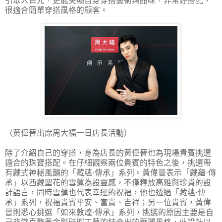
引眾人目光，更能突顯自身穿搭藝術與品味，非常好搭配，
很適合簡單穿搭風格的顧客。
（黃偉晉出席周大福一日店長活動）
除了介紹自己的穿搭，身為店長的黃偉晉也為現場貴賓挑選
適合的珠寶搭配。在仔細觀察兩位貴賓的特色之後，挑選帶
有藏式神秘風韻的「藏蘊·傳承」系列。黃偉晉表示「藏蘊·傳
承」以西藏聖花的雪蓮為設靈感，不僅釋放高雅與珍貴的設
計語言，同時雪蓮也代表幸運的祝福，他也透過「藏蘊·傳
承」系列，祝福貴賓平安、富貴、吉祥；另一位貴賓，黃偉
晉則悉心挑選「如來敦煌·傳承」系列，挑選的原因主要是自