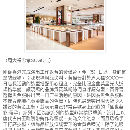
（周大福忠孝SOGO店）
剛從香港完成演出工作返台的黃偉晉，今（5）日以一身帥氣
黑裝登場，引起現場粉絲尖叫。黃偉晉對於周大福SOGO一
日店長活動的造型搭配用心程度，完全比照金曲獎星光大道
規格準備，讓現場的品牌貴賓與粉絲們直呼超有型。黃偉晉
選擇黑色服裝出席一日店長活動的原因，是因為黑色系服裝
不僅最能襯托黃金飾品的色澤，同時也最能突出周大福令人
讚賞的黃金工藝，並表示自己非常喜歡身上配戴的「盛世華
彩·傳承」系列，因為該系列的造型非常精緻華美，設計上以
唐代古白玉蹀躞帶銙作為靈感，充滿文化氣息，而且透過手
工打磨技術，讓飾品綻放低調奢華的金黃色啞光，除了能吸