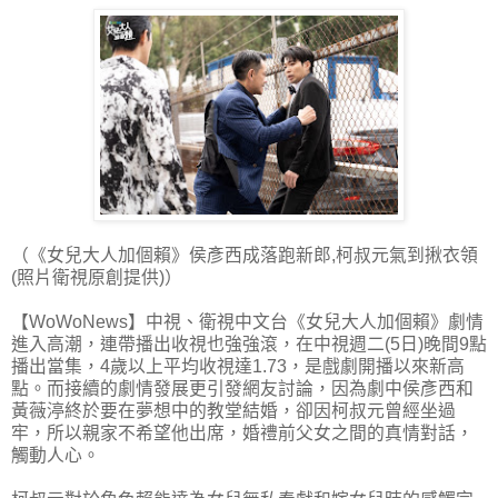
（《女兒大人加個賴》侯彥西成落跑新郎,柯叔元氣到揪衣領
(照片衛視原創提供)）
【WoWoNews】中視、衛視中文台《女兒大人加個賴》劇情
進入高潮，連帶播出收視也強強滾，在中視週二(5日)晚間9點
播出當集，4歲以上平均收視達1.73，是戲劇開播以來新高
點。而接續的劇情發展更引發網友討論，因為劇中侯彥西和
黃薇渟終於要在夢想中的教堂結婚，卻因柯叔元曾經坐過
牢，所以親家不希望他出席，婚禮前父女之間的真情對話，
觸動人心。