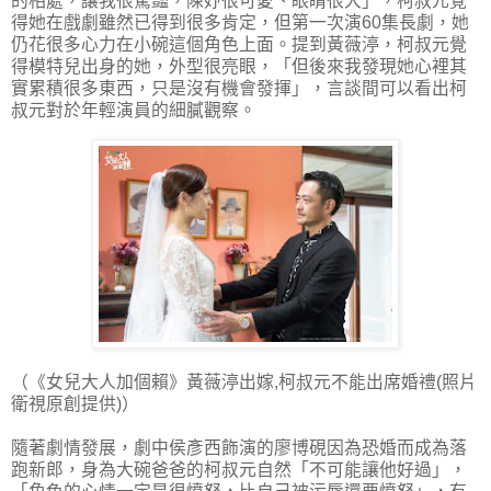
的相處，讓我很驚豔，陳妤很可愛、眼睛很大」，柯叔元覺
得她在戲劇雖然已得到很多肯定，但第一次演60集長劇，她
仍花很多心力在小碗這個角色上面。提到黃薇渟，柯叔元覺
得模特兒出身的她，外型很亮眼，「但後來我發現她心裡其
實累積很多東西，只是沒有機會發揮」，言談間可以看出柯
叔元對於年輕演員的細膩觀察。
（《女兒大人加個賴》黃薇渟出嫁,柯叔元不能出席婚禮(照片
衛視原創提供)）
隨著劇情發展，劇中侯彥西飾演的廖博硯因為恐婚而成為落
跑新郎，身為大碗爸爸的柯叔元自然「不可能讓他好過」，