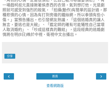
「角色的心情一定是很憤怒，比自己被污辱還要憤怒」，有
一場戲柯叔元直接揪著侯彥西的衣領，氣到想打他，光是劇
照就可感受到強烈的殺氣，「拍攝(動作)有簡單的設計過，那
種悲憤的心情，因為有打到旁邊的鐵絲網，所以拳頭有些小
傷。」當預告播出，也引發網友熱議，「這個逃婚真的讓人
無言，要逃也是大碗」、「鑑定師的確有可能犧牲自己當壞
人取消婚約」、「吵成這樣真的難結」，這段經典的逃婚劇
情將在明(8日)晚於中視、衛視中文台播出。
分享
‹
›
首頁
查看網路版