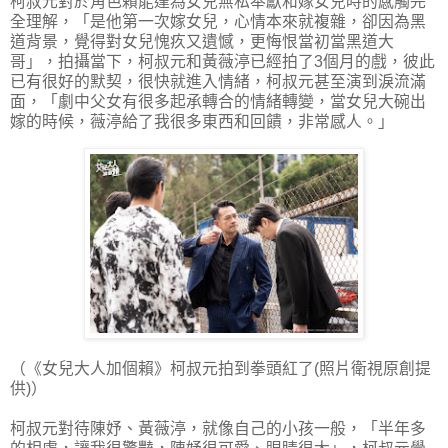
柯叔元對於角色賴能達為女兒無私奉獻和嫁女兒時的感觸完
全理解，「是他第一次嫁女兒，心情本來就複雜，卻因為黑
道背景，覺得對女兒愧疚又遺憾，更悔恨當初當黑道大
哥」，拍攝當下，柯叔元和黃薇渟已經拍了3個月的戲，彼此
已有很好的默契，很快就進入情緒，柯叔元甚至演到淚流滿
面，「劇中父女有很多起承轉合的情緒轉變，當女兒大碗出
嫁的時候，薇渟給了我很多東西和回饋，非常感人。」
（《女兒大人加個賴》柯叔元拍到拳頭紅了(照片衛視原創提
供)）
柯叔元對待陳妤、黃薇渟，就像自己的小孩一般，「半年多