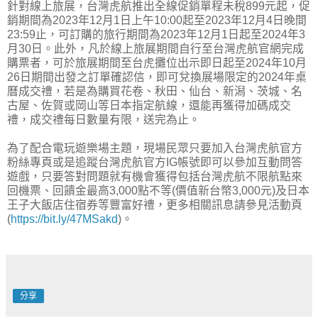
針對線上旅展，台灣虎航推出全線促銷單程未稅899元起，促
銷期間為2023年12月1日上午10:00起至2023年12月4日晚間
23:59止，可訂購的旅行期間為2023年12月1日起至2024年3
月30日。此外，凡於線上旅展期間自行至台灣虎航官網完成
購票者，可於旅展期間至台虎攤位出示即日起至2024年10月
26日期間出發之訂單確認信，即可兌換展場限定的2024年桌
曆成交禮，若是為購買花卷、秋田、仙台、新潟、茨城、名
古屋、佐賀或岡山等日本指定航線，還能再獲得加碼成交
禮，成交禮每日數量有限，送完為止。
為了配合電玩遊樂場主題，現場民眾只要加入台灣虎航官方
粉絲專頁或是追蹤台灣虎航官方IG帳號即可以參加互動問答
遊戲，只要答對問題就有機會獲得包括台灣虎航不限航點來
回機票、回饋金最高3,000點不等(價值新台幣3,000元)及日本
王子大飯店住宿券等豐富好禮，更多相關訊息請參見活動頁
(
https://bit.ly/47MSakd
)。
分享