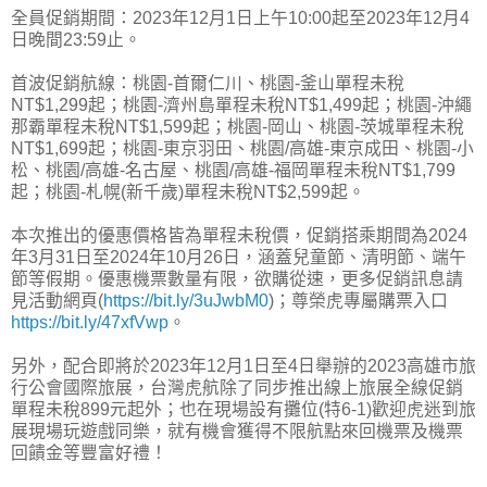
全員促銷期間：2023年12月1日上午10:00起至2023年12月4
日晚間23:59止。
首波促銷航線：桃園-首爾仁川、桃園-釜山單程未稅
NT$1,299起；桃園-濟州島單程未稅NT$1,499起；桃園-沖繩
那霸單程未稅NT$1,599起；桃園-岡山、桃園-茨城單程未稅
NT$1,699起；桃園-東京羽田、桃園/高雄-東京成田、桃園-小
松、桃園/高雄-名古屋、桃園/高雄-福岡單程未稅NT$1,799
起；桃園-札幌(新千歲)單程未稅NT$2,599起。
本次推出的優惠價格皆為單程未稅價，促銷搭乘期間為2024
年3月31日至2024年10月26日，涵蓋兒童節、清明節、端午
節等假期。優惠機票數量有限，欲購從速，更多促銷訊息請
見活動網頁(
https://bit.ly/3uJwbM0
)；尊榮虎專屬購票入口
https://bit.ly/47xfVwp
。
另外，配合即將於2023年12月1日至4日舉辦的2023高雄市旅
行公會國際旅展，台灣虎航除了同步推出線上旅展全線促銷
單程未稅899元起外；也在現場設有攤位(特6-1)歡迎虎迷到旅
展現場玩遊戲同樂，就有機會獲得不限航點來回機票及機票
回饋金等豐富好禮！