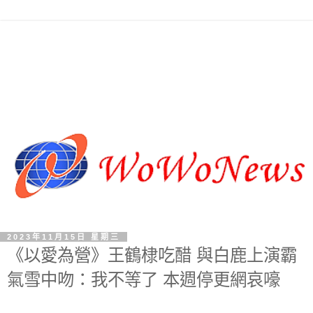
2023年11月15日 星期三
《以愛為營》王鶴棣吃醋 與白鹿上演霸
氣雪中吻：我不等了 本週停更網哀嚎