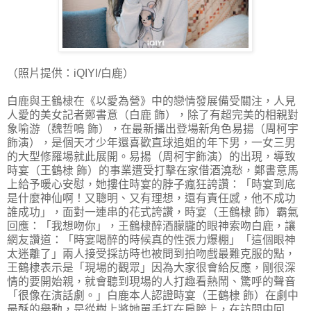
（照片提供：iQIYI/白鹿）
白鹿與王鶴棣在《以愛為營》中的戀情發展備受關注，人見
人愛的美女記者鄭書意（白鹿 飾），除了有超完美的相親對
象喻游（魏哲鳴 飾），在最新播出登場新角色易揚（周柯宇
飾演），是個天才少年還喜歡直球追姐的年下男，一女三男
的大型修羅場就此展開。易揚（周柯宇飾演）的出現，導致
時宴（王鶴棣 飾）的事業遭受打擊在家借酒澆愁，鄭書意馬
上給予暖心安慰，她摟住時宴的脖子瘋狂誇讚：「時宴到底
是什麼神仙啊！又聰明、又有理想，還有責任感，他不成功
誰成功」，面對一連串的花式誇讚，時宴（王鶴棣 飾）霸氣
回應：「我想吻你」，王鶴棣醉酒朦朧的眼神索吻白鹿，讓
網友讚道：「時宴喝醉的時候真的性張力爆棚」「這個眼神
太迷離了」兩人接受採訪時也被問到拍吻戲最難克服的點，
王鶴棣表示是「現場的觀眾」因為大家很會給反應，剛很深
情的要開始親，就會聽到現場的人打趣看熱鬧、驚呼的聲音
「很像在演話劇。」白鹿本人認證時宴（王鶴棣 飾）在劇中
最酥的舉動，是從樹上將她單手扛在肩膀上，在訪問中回