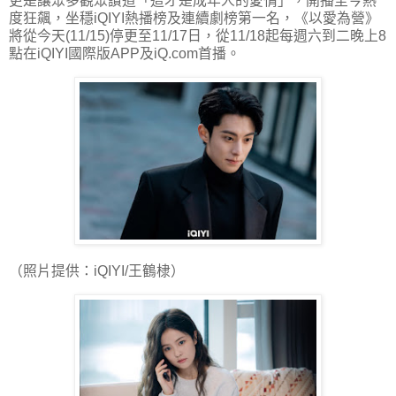
更是讓眾多觀眾讚道「這才是成年人的愛情」，開播至今熱
度狂飆，坐穩iQIYI熱播榜及連續劇榜第一名，《以愛為營》
將從今天(11/15)停更至11/17日，從11/18起每週六到二晚上8
點在iQIYI國際版APP及iQ.com首播。
（照片提供：iQIYI/王鶴棣）