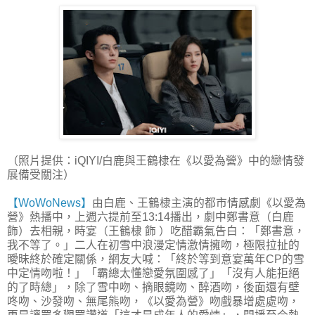
（照片提供：iQIYI/白鹿與王鶴棣在《以愛為營》中的戀情發
展備受關注）
【WoWoNews】
由白鹿、王鶴棣主演的都市情感劇《以愛為
營》熱播中，上週六提前至13:14播出，劇中鄭書意（白鹿
飾）去相親，時宴（王鶴棣 飾 ）吃醋霸氣告白：「鄭書意，
我不等了。」二人在初雪中浪漫定情激情擁吻，極限拉扯的
曖昧終於確定關係，網友大喊：「終於等到意宴萬年CP的雪
中定情吻啦！」「霸總太懂戀愛氛圍感了」「沒有人能拒絕
的了時總」，除了雪中吻、摘眼鏡吻、醉酒吻，後面還有壁
咚吻、沙發吻、無尾熊吻，《以愛為營》吻戲暴增處處吻，