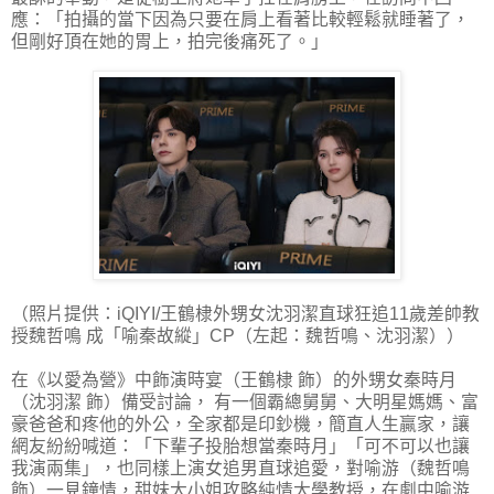
應：「拍攝的當下因為只要在肩上看著比較輕鬆就睡著了，
但剛好頂在她的胃上，拍完後痛死了。」
（照片提供：iQIYI/王鶴棣外甥女沈羽潔直球狂追11歲差帥教
授魏哲鳴 成「喻秦故縱」CP（左起：魏哲鳴、沈羽潔））
在《以愛為營》中飾演時宴（王鶴棣 飾）的外甥女秦時月
（沈羽潔 飾）備受討論， 有一個霸總舅舅、大明星媽媽、富
豪爸爸和疼他的外公，全家都是印鈔機，簡直人生贏家，讓
網友紛紛喊道：「下輩子投胎想當秦時月」「可不可以也讓
我演兩集」，也同樣上演女追男直球追愛，對喻游（魏哲鳴
飾）一見鐘情，甜妹大小姐攻略純情大學教授，在劇中喻游