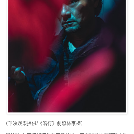
（華映娛樂提供/《潛行》劇照林家棟）