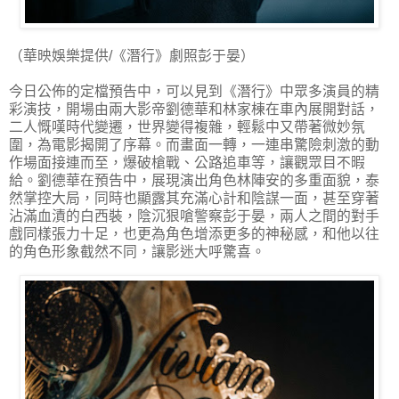
（華映娛樂提供/《潛行》劇照彭于晏）
今日公佈的定檔預告中，可以見到《潛行》中眾多演員的精
彩演技，開場由兩大影帝劉德華和林家棟在車內展開對話，
二人慨嘆時代變遷，世界變得複雜，輕鬆中又帶著微妙氛
圍，為電影揭開了序幕。而畫面一轉，一連串驚險刺激的動
作場面接連而至，爆破槍戰、公路追車等，讓觀眾目不暇
給。劉德華在預告中，展現演出角色林陣安的多重面貌，泰
然掌控大局，同時也顯露其充滿心計和陰謀一面，甚至穿著
沾滿血漬的白西裝，陰沉狠嗆警察彭于晏，兩人之間的對手
戲同樣張力十足，也更為角色增添更多的神秘感，和他以往
的角色形象截然不同，讓影迷大呼驚喜。