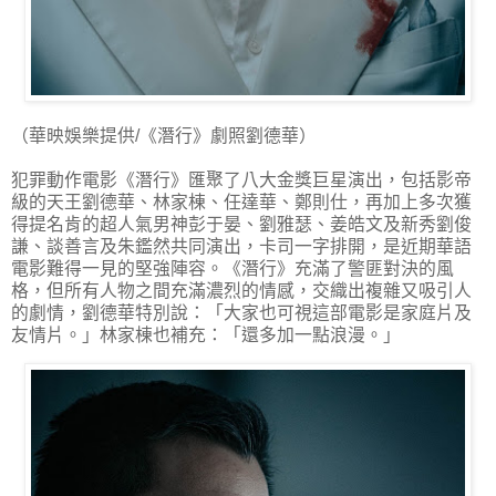
（華映娛樂提供/《潛行》劇照劉德華）
犯罪動作電影《潛行》匯聚了八大金獎巨星演出，包括影帝
級的天王劉德華、林家棟、任達華、鄭則仕，再加上多次獲
得提名肯的超人氣男神彭于晏、劉雅瑟、姜皓文及新秀劉俊
謙、談善言及朱鑑然共同演出，卡司一字排開，是近期華語
電影難得一見的堅強陣容。《潛行》充滿了警匪對決的風
格，但所有人物之間充滿濃烈的情感，交織出複雜又吸引人
的劇情，劉德華特別說：「大家也可視這部電影是家庭片及
友情片。」林家棟也補充：「還多加一點浪漫。」