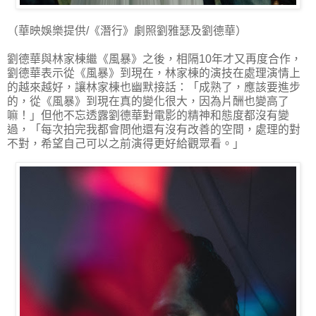
（華映娛樂提供/《潛行》劇照劉雅瑟及劉德華）
劉德華與林家棟繼《風暴》之後，相隔10年才又再度合作，
劉德華表示從《風暴》到現在，林家棟的演技在處理演情上
的越來越好，讓林家棟也幽默接話：「成熟了，應該要進步
的，從《風暴》到現在真的變化很大，因為片酬也變高了
嘛！」但他不忘透露劉德華對電影的精神和態度都沒有變
過，「每次拍完我都會問他還有沒有改善的空間，處理的對
不對，希望自己可以之前演得更好給觀眾看。」