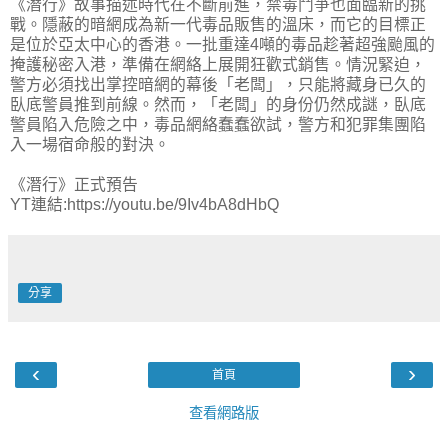
《潛行》故事描述時代在不斷前進，禁毒鬥爭也面臨新的挑
戰。隱蔽的暗網成為新一代毒品販售的溫床，而它的目標正
是位於亞太中心的香港。一批重達4噸的毒品趁著超強颱風的
掩護秘密入港，準備在網絡上展開狂歡式銷售。情況緊迫，
警方必須找出掌控暗網的幕後「老闆」，只能將藏身已久的
臥底警員推到前線。然而，「老闆」的身份仍然成謎，臥底
警員陷入危險之中，毒品網絡蠢蠢欲試，警方和犯罪集團陷
入一場宿命般的對決。
《潛行》正式預告
YT連結:https://youtu.be/9Iv4bA8dHbQ
分享
‹
›
首頁
查看網路版