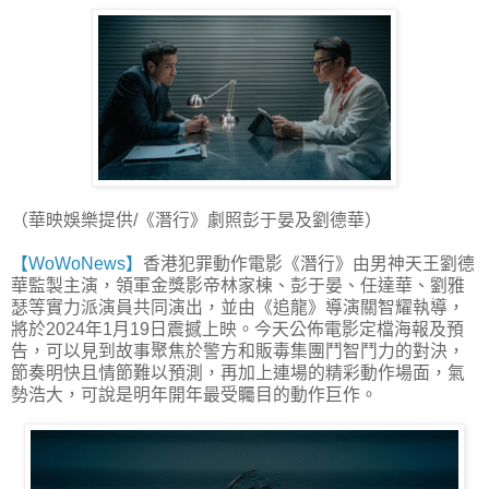
（華映娛樂提供/《潛行》劇照彭于晏及劉德華）
【WoWoNews】
香港犯罪動作電影《潛行》由男神天王劉德
華監製主演，領軍金獎影帝林家棟、彭于晏、任達華、劉雅
瑟等實力派演員共同演出，並由《追龍》導演關智耀執導，
將於2024年1月19日震撼上映。今天公佈電影定檔海報及預
告，可以見到故事聚焦於警方和販毒集團鬥智鬥力的對決，
節奏明快且情節難以預測，再加上連場的精彩動作場面，氣
勢浩大，可說是明年開年最受矚目的動作巨作。