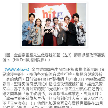
（圖：金曲樂團麋先生做客魏如萱（左3）節目獻紙玫瑰耍浪
漫。（Hit Fm聯播網提供））
【WoWoNews】
金曲樂團麋先生MIXER近來推出新專輯《都
是浪漫害的》，搶佔各大串流音樂排行榜。集搖滾與浪漫於
一身的他們，日前做客Hit Fm聯播網「OH夜DJ」waa魏如萱
節目，聖皓突發奇想用紙巾摺成紙玫瑰撩魏如萱，讓她又驚
又喜；為了即將到來的雙11光棍節，麋先生也貼心在通告忙
碌之間準備「永生玫瑰花」浪漫獻禮幸運歌迷，團員直呼：
「麋先生的歌就像永生花，無時無刻陪伴大家，讓大家再也
不『天生寂寞』！」他們也加碼驚喜公布實體專輯將在11月