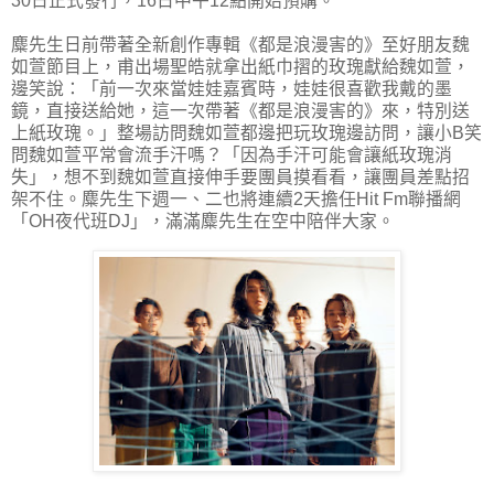
30日正式發行，16日中午12點開始預購。
麋先生日前帶著全新創作專輯《都是浪漫害的》至好朋友魏
如萱節目上，甫出場聖皓就拿出紙巾摺的玫瑰獻給魏如萱，
邊笑說：「前一次來當娃娃嘉賓時，娃娃很喜歡我戴的墨
鏡，直接送給她，這一次帶著《都是浪漫害的》來，特別送
上紙玫瑰。」整場訪問魏如萱都邊把玩玫瑰邊訪問，讓小B笑
問魏如萱平常會流手汗嗎？「因為手汗可能會讓紙玫瑰消
失」，想不到魏如萱直接伸手要團員摸看看，讓團員差點招
架不住。麋先生下週一、二也將連續2天擔任Hit Fm聯播網
「OH夜代班DJ」，滿滿麋先生在空中陪伴大家。