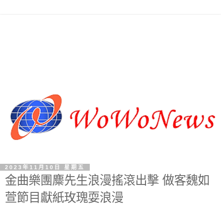
2023年11月10日 星期五
金曲樂團麋先生浪漫搖滾出擊 做客魏如
萱節目獻紙玫瑰耍浪漫