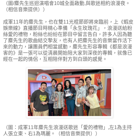
（圖/麋先生巡迴演唱會10城全面啟動,與歌迷相約浪漫夜。
（相信音樂提供））
成軍11年的麋先生，也在雙11光棍節即將來臨前，上《蝦皮
娛樂線》直播節目時精心準備「永生玫瑰花」，浪漫送給粉
絲愛的禮物，粉絲也紛紛在節目中留言告白，許多人因為聽
了麋先生的歌曲結交摯友，也有人把麋先生的音樂當作活下
來的動力，讓團員們相當感動，麋先生形容專輯《都是浪漫
害的》是一張可以從清晨開始陪大家到深夜的專輯，就像已
經在一起的情侶，互相陪伴對方到白頭的感覺。
（圖：成軍11年麋先生浪漫送歌迷「愛的禮物」,左1為主持
人張立東、右1為瑪麗。（相信音樂提供））