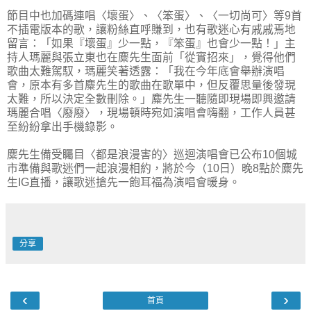
節目中也加碼連唱〈壞蛋〉、〈笨蛋〉、〈一切尚可〉等9首
不插電版本的歌，讓粉絲直呼賺到，也有歌迷心有戚戚焉地
留言：「如果『壞蛋』少一點，『笨蛋』也會少一點！」主
持人瑪麗與張立東也在麋先生面前「從實招來」，覺得他們
歌曲太難駕馭，瑪麗笑著透露：「我在今年底會舉辦演唱
會，原本有多首麋先生的歌曲在歌單中，但反覆思量後發現
太難，所以決定全數刪除。」麋先生一聽隨即現場即興邀請
瑪麗合唱〈廢廢〉，現場頓時宛如演唱會嗨翻，工作人員甚
至紛紛拿出手機錄影。
麋先生備受矚目〈都是浪漫害的〉巡迴演唱會已公布10個城
市準備與歌迷們一起浪漫相約，將於今（10日）晚8點於麋先
生IG直播，讓歌迷搶先一飽耳福為演唱會暖身。
分享
‹
›
首頁