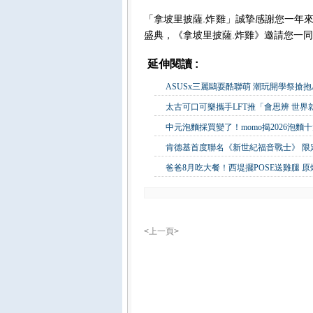
「拿坡里披薩.炸雞」誠摯感謝您一年
盛典，《拿坡里披薩.炸雞》邀請您一
延伸閱讀 :
生活消費
ASUSx三麗鷗耍酷聯萌 潮玩開學祭搶抱
太古可口可樂攜手LFT推「會思辨 世界
中元泡麵採買變了！momo揭2026泡麵
肯德基首度聯名《新世紀福音戰士》 限定
爸爸8月吃大餐！西堤擺POSE送雞腿 
<上一頁>