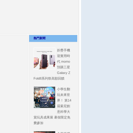
熱門新聞
折疊手機
迎實用時
代 momo
預購三星
Galaxy Z
Fold8系列祭高額回饋
小學生翻
玩未來世
界！ 第14
屆索尼創
意科學大
賞玩具成果展 暑假限定免
費參加