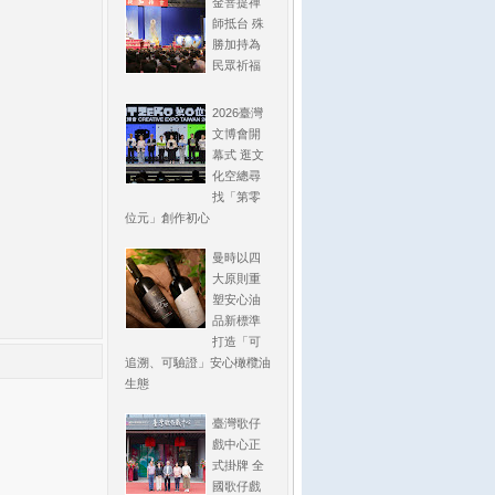
金菩提禪
師抵台 殊
勝加持為
民眾祈福
2026臺灣
文博會開
幕式 逛文
化空總尋
找「第零
位元」創作初心
曼時以四
大原則重
塑安心油
品新標準
打造「可
追溯、可驗證」安心橄欖油
生態
臺灣歌仔
戲中心正
式掛牌 全
國歌仔戲