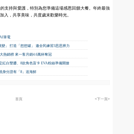
來的支持與愛護，特別為您準備這場感恩回饋大餐。年終最強
同加入，共享美味，共度歲末歡樂時光。
AI筆電
就變」 打造「想想罐」 邀全民練習3思思辨力
十大熱銷榜 來一客月銷4.6萬杯奪冠
紅白雙醬、8款角色盲卡 EVA粉絲準備開搶
原燒身分證有「8」送海鮮
首頁
<下一頁>