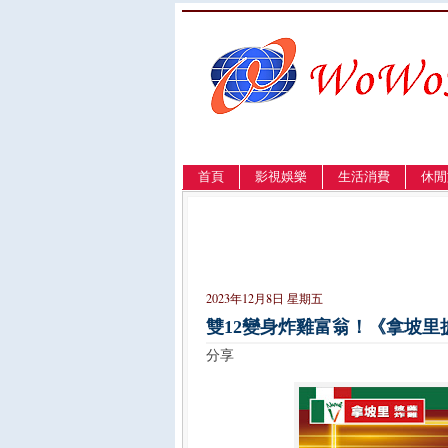
首頁
影視娛樂
生活消費
休閒
LANGUAGE
簡体
English
繁體
2023年12月8日 星期五
雙12變身炸雞富翁！《拿坡里
分享