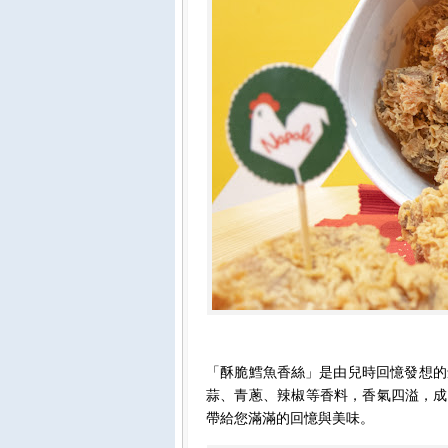
「酥脆鱈魚香絲」是由兒時回憶發想的
蒜、青蔥、辣椒等香料，香氣四溢，成為
帶給您滿滿的回憶與美味。