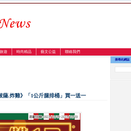
旅遊
時尚精品
藝文公益
聯絡我們
搜尋此網誌
披薩.炸雞》「1公斤腿排桶」買一送一