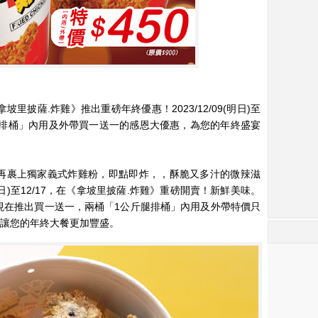
拿坡里披薩.炸雞》推出重磅年終優惠！2023/12/09(明日)至
公斤腿排桶」內用及外帶買一送一的感恩大優惠，為您的年終盛宴
再裹上獨家義式炸雞粉，即點即炸，，酥脆又多汁的微辣滋
(明日)至12/17，在《拿坡里披薩.炸雞》重磅開賣！新鮮美味。
現在推出買一送一，兩桶「1公斤腿排桶」內用及外帶特價只
銷，讓您的年終大餐更加豐盛。