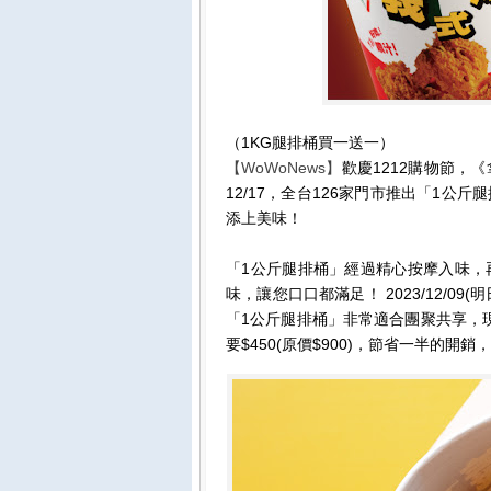
（1KG腿排桶買一送一）
【WoWoNews】
歡慶1212購物節，《
12/17，全台126家門市推出「1
添上美味！
「1公斤腿排桶」經過精心按摩入味，
味，讓您口口都滿足！ 2023/12/09
「1公斤腿排桶」非常適合團聚共享，
要$450(原價$900)，節省一半的開