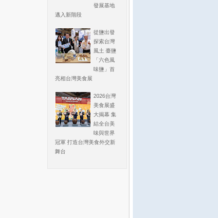
發展基地
邁入新階段
從鹽出發
探索台灣
風土 臺鹽
「六色風
味鹽」首
亮相台灣美食展
2026台灣
美食展盛
大揭幕 集
結全台美
味與世界
冠軍 打造台灣美食外交新
舞台