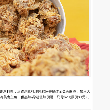
創意料理，這道創意料理將鱈魚香絲炸至金黃酥脆，加入大
美食主角，優惠加碼!超值加價購，只需$29(原價89元)，