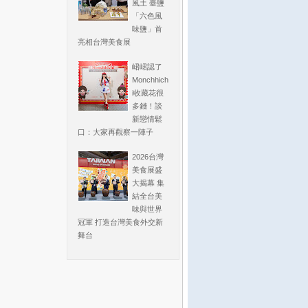
風土 臺鹽
「六色風
味鹽」首
亮相台灣美食展
峮峮認了
Monchhich
i收藏花很
多錢！談
新戀情鬆
口：大家再觀察一陣子
2026台灣
美食展盛
大揭幕 集
結全台美
味與世界
冠軍 打造台灣美食外交新
舞台