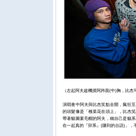
（左起阿夫趁機摸阿跨面(中)胸，比杰可愛嘟
演唱會中阿夫與比杰笑點全開，瘋狂互
的頭髮像是「種菜花在頭上」，比杰笑
帶著貓圖案毛帽的阿夫，稱自己是貓系
在一起真的『卯系』(賺到的台語)」，