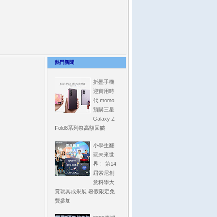
熱門新聞
折疊手機
迎實用時
代 momo
預購三星
Galaxy Z
Fold8系列祭高額回饋
小學生翻
玩未來世
界！ 第14
屆索尼創
意科學大
賞玩具成果展 暑假限定免
費參加