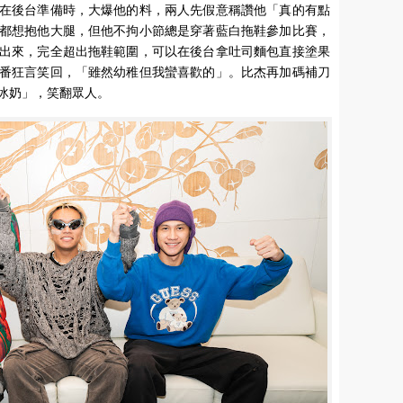
在後台準備時，大爆他的料，兩人先假意稱讚他「真的有點
都想抱他大腿，但他不拘小節總是穿著藍白拖鞋參加比賽，
出來，完全超出拖鞋範圍，可以在後台拿吐司麵包直接塗果
番狂言笑回，「雖然幼稚但我蠻喜歡的」。比杰再加碼補刀
冰奶」，笑翻眾人。