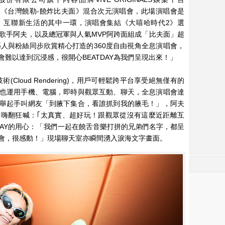
9(二)推出《台灣饒勒-饒炸比夫面》混合次元演唱會，此場演唱會是
」互聯新生活的其中一環，演唱會集結《大嘻哈時代2》選
歌手阿夫，以及總冠軍與人氣MVP阿跨面組成「比夫面」超
藝人與粉絲同步欣賞精心打造的360度自由視角全息演唱會，
難以達到沉浸感，很開心BEATDAY為我們呈現出來！」
(Cloud Rendering)，用戶可輕鬆跨平台享受絕無僅有的
也運用手機、電腦，即時與觀眾互動、聊天，全息演唱會達
舉起手叫網友「到腋下集合，看誰抓到我的腋毛！」，阿夫
嗨翻狂喊：｢太真實、超好玩！跟觀眾從沒有這麼近距離互
DAY的用心：「我們一起在饒舌音樂打拼的兄弟們名字，都呈
會，很感動！」現場聊天室亦瞬間湧入淚海文字畫面。