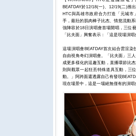
BEATDAY於12/18(一)、12/1
HTC與高雄市政府合力打造「元城市
手，最壯的肌肉棒子比杰、情慾流動系
強陣容於18日演唱會首場開唱，三位
「比夫面」興奮表示：「這是現場演唱會
這場演唱會BEATDAY首次結合雲渲染技術
自由視角奇幻演唱會。「比夫面」三人
成更多樣化的逗趣互動，直播環節比杰
則與觀眾一起狂丟特殊道具互動，三位
動。」阿跨面還透露自己有發現BEAT
現在場景中，這是一場絕無僅有的演唱