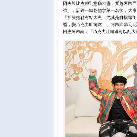
阿夫與比杰聊到意猶未盡，竟趁阿跨面
強」，話鋒一轉虧他拿第一名後，大家
「那雙拖鞋有點太黑，尤其是腳指頭衝
醬，變巧克力吐司吃！」阿跨面聽到此
回應阿跨面：「巧克力吐司還可以配大