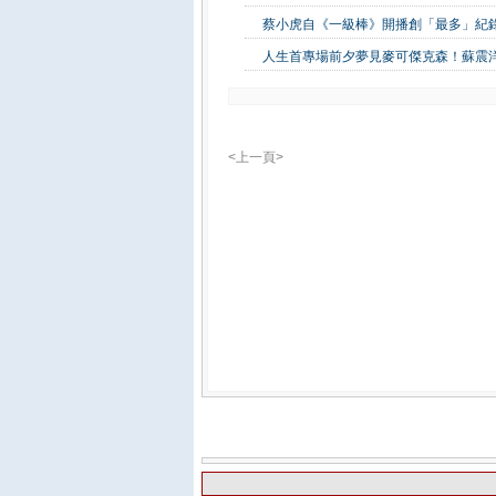
蔡小虎自《一級棒》開播創「最多」紀錄
人生首專場前夕夢見麥可傑克森！蘇震
<上一頁>