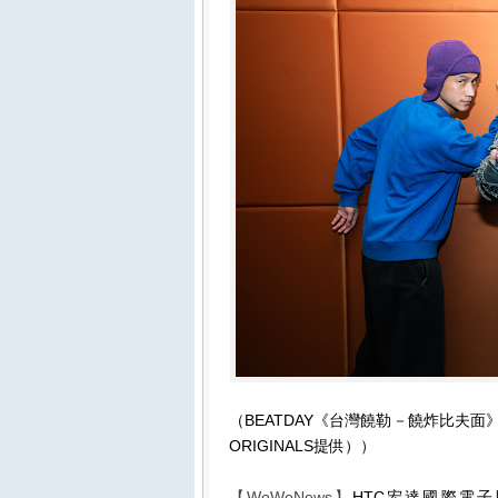
（BEATDAY《台灣饒勒－饒炸比夫面
ORIGINALS提供））
【WoWoNews】
HTC宏達國際電子股