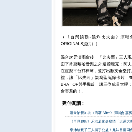
（《台灣饒勒-饒炸比夫面》演唱會三
ORIGINALS提供））
混合次元演唱會後，「比夫面」三人現
面平常聽嘻哈音樂之外還聽龐克；阿夫
在虛擬平台打棒球，並打出數支全壘打。
禮，讓「比夫面」親寫聖誕節卡片，
BRA TOP與手機殼，讓三位成員大
會害羞的！」
延伸閱讀 :
影視娛樂
蕭秉治新加坡《活著 Alive》演唱會 
《再見1987》禾浩辰化身癡情「犬系
李沛綾親子三人攜手公益！兄妹首度同