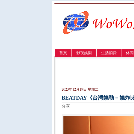
首頁
影視娛樂
生活消費
休閒
LANGUAGE
簡体
English
繁體
2023年12月19日 星期二
BEATDAY《台灣饒勒－饒
分享