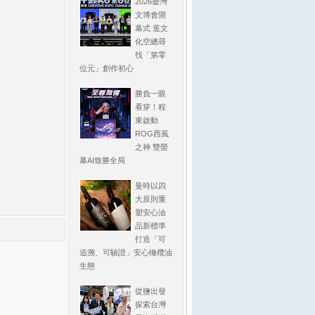
2026臺灣
文博會開
幕式 逛文
化空總尋
找「第零
位元」創作初心
勝負一眼
看穿！程
東啟動
ROG西風
之神 雙螢
幕AI致勝全局
曼時以四
大原則重
塑安心油
品新標準
打造「可
追溯、可驗證」安心橄欖油
生態
從鹽出發
探索台灣