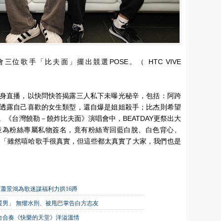
位歌手「比夫面」擺出競選POSE。（ HTC VIVE
身直播，以快問快答揭露三人私下未曝光秘辛，包括：阿跨
透露自己喜歡的女生類型，還自爆是姐姐殺手；比杰則希望
《台灣饒勒－饒炸比夫面》演唱會中，BEATDAY更祭出大
並為粉絲專屬私物簽名，竟有粉絲寄回藍白脫、白色背心、
呼：「雖然嘻哈歌手很真實，但這些都太真實了大家，我們也是
嘉賓蕭景鴻為歌迷謀福利力拱16蹲
大暖男」 無懼水刑、被甩巴掌告白方志友
台合奏《快樂的天堂》洋溢溫情