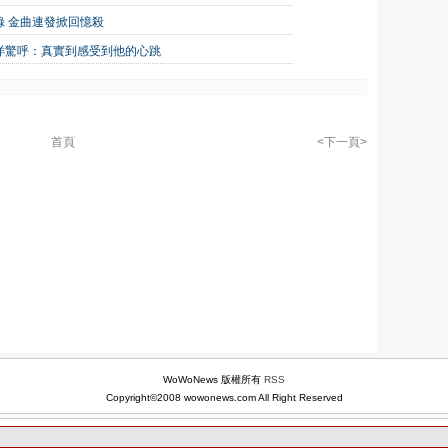
 金曲連發掀回憶殺
洋驚呼：真實到感受到他的心跳
首頁
<下一頁>
WoWoNews 版權所有
RSS
Copyright©2008 wowonews.com All Right Reserved