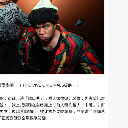
嘴。（ HTC VIVE ORIGINALS提供））
虧，彷彿上演「脫口秀」，兩人揶揄彼此裝扮，阿夫笑比杰
說：「我是把樹種在自己頭上，前人種樹後人『中暑』」而
男友，現場還學貓叫，被比杰虧要吃罐罐，並笑讚「跟貓系
不正經對話讓全場觀眾笑翻。