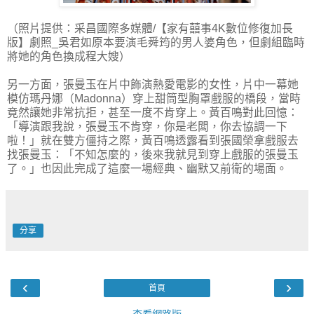
（照片提供：采昌國際多媒體/【家有囍事4K數位修復加長
版】劇照_吳君如原本要演毛舜筠的男人婆角色，但劇組臨時
將她的角色換成程大嫂）
另一方面，張曼玉在片中飾演熱愛電影的女性，片中一幕她
模仿瑪丹娜（Madonna）穿上甜筒型胸罩戲服的橋段，當時
竟然讓她非常抗拒，甚至一度不肯穿上。黃百鳴對此回憶：
「導演跟我說，張曼玉不肯穿，你是老闆，你去協調一下
啦！」就在雙方僵持之際，黃百鳴透露看到張國榮拿戲服去
找張曼玉：「不知怎麼的，後來我就見到穿上戲服的張曼玉
了。」也因此完成了這麼一場經典、幽默又前衛的場面。
分享
‹
›
首頁