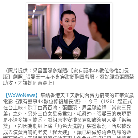
（照片提供：采昌國際多媒體/【家有囍事4K數位修復加長
版】劇照_張曼玉一度不肯穿甜筒胸罩戲服，還好經過張國榮
助攻，才讓她同意穿上）
【WoWoNews】
集結香港天王天后同台賣力搞笑的正宗賀歲
電影《家有囍事4K數位修復加長版》，今日（1/26）起正式
在台上映。除了由黃百鳴、張國榮、周星馳詮釋「常家三兄
弟」之外，另外三位女星吳君如、毛舜筠、張曼玉的表現更
是不遑多讓。據悉，劇組原本安排吳君如飾演男人婆「梁無
雙」，卻因為劇組上演「角色大洗牌」突發狀況，所以被改
成去演黃百鳴的老婆「程大嫂」，讓已經做好角色功課的她