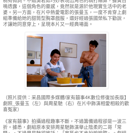
稍有微詞。不過吳君如巧妙表現出角色的精打細算，據黃百
鳴透露，這個角色的靈感，竟然就是源於他現實生活中的老
婆。另一方面，在片中熱愛電影的張曼玉，一度不肯穿上劇
組準備給她的甜筒型胸罩戲服，還好經過張國榮私下勸說，
才讓她同意穿上，呈現本片又一經典場面。
（照片提供：采昌國際多媒體/家有囍事4K數位修復加長版】
劇照_張曼玉（左）與周星馳（右）在片中飾演相愛相殺的歡
喜冤家）
《家有囍事》拍攝過程趣事不斷，不過籌備過程卻是一波三
折。據悉，劇組原本安排周星馳飾演舉止陰柔的二哥「常