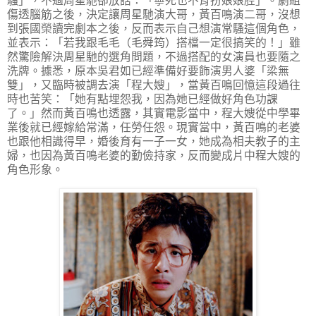
騷」，不過周星馳卻放話：「寧死也不肯扮娘娘腔」。劇組
傷透腦筋之後，決定讓周星馳演大哥，黃百鳴演二哥，沒想
到張國榮讀完劇本之後，反而表示自己想演常騷這個角色，
並表示：「若我跟毛毛（毛舜筠）搭檔一定很搞笑的！」雖
然驚險解決周星馳的選角問題，不過搭配的女演員也要隨之
洗牌。據悉，原本吳君如已經準備好要飾演男人婆「梁無
雙」，又臨時被調去演「程大嫂」，當黃百鳴回憶這段過往
時也苦笑：「她有點埋怨我，因為她已經做好角色功課
了。」然而黃百鳴也透露，其實電影當中，程大嫂從中學畢
業後就已經嫁給常滿，任勞任怨。現實當中，黃百鳴的老婆
也跟他相識得早，婚後育有一子一女，她成為相夫教子的主
婦，也因為黃百鳴老婆的勤儉持家，反而變成片中程大嫂的
角色形象。