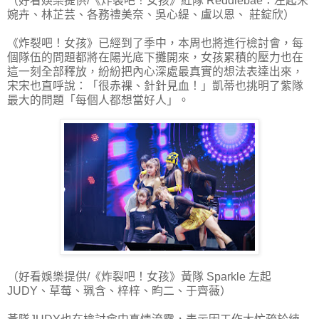
（好看娛樂提供/《炸裂吧！女孩》紅隊 Reddiebae：左起宋
婉卉、林芷芸、各務禮美奈、吳心緹、盧以恩、 莊錠欣）
《炸裂吧！女孩》已經到了季中，本周也將進行檢討會，每
個隊伍的問題都將在陽光底下攤開來，女孩累積的壓力也在
這一刻全部釋放，紛紛把內心深處最真實的想法表達出來，
宋宋也直呼說：「很赤裸、針針見血！」凱蒂也挑明了紫隊
最大的問題「每個人都想當好人」。
（好看娛樂提供/《炸裂吧！女孩》黃隊 Sparkle 左起
JUDY、草莓、珮含、梓梓、畇二、于齊薇）