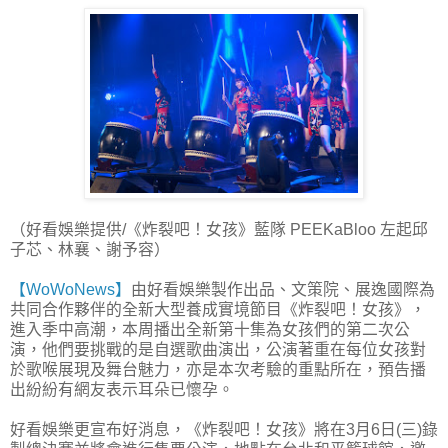
（好看娛樂提供/《炸裂吧！女孩》藍隊 PEEKaBloo 左起邱
子芯、林襄、謝予容）
【WoWoNews】
由好看娛樂製作出品、文策院、展逸國際為
共同合作夥伴的全新大型養成實境節目《炸裂吧！女孩》，
進入季中高潮，本周播出全新第十集為女孩們的第二次公
演，他們要挑戰的是自選歌曲演出，公演著重在每位女孩對
於歌喉展現及舞台魅力，亦是本次考驗的重點所在，預告播
出紛紛有網友表示耳朵已懷孕。
好看娛樂更宣布好消息，《炸裂吧！女孩》將在3月6日(三)錄