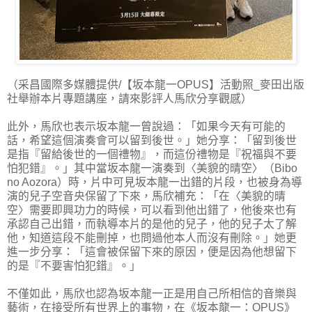
（采昌國際多媒體提供/【坂本龍一OPUS】活動照_麥田出版
社舉辦本片專題講座，請來影評人馬欣分享觀感）
此外，馬欣也表示坂本龍一曾說過：「如果今天有可能的
話，希望這個演奏會可以留到後世。」她分享：「留到後世
是指『留給後世的一個禮物』，而這份禮物是『祝福與不要
怕犯錯』。」其中當坂本龍一演奏到〈美貌的晴空〉（Bibo
no Aozora）時，片中可見坂本龍一出錯的片段，也被身為導
演的兒子空音央保留了下來，馬欣補充：「在〈美貌的晴
空〉需要即興功力的時候，可以看到他出錯了，他後來也有
承認自己出錯，而執導本片的是他的兒子，他的兒子太了解
他，知道這段不能刪掉，也問過他本人而沒有刪除。」她更
進一步分享：「這會被保留下來的原因，便是因為他想留下
的是『不要害怕犯錯』。」
不僅如此，馬欣也認為坂本龍一正是用自己所相信的音樂與
藝術，在接受所有世界上的事物，在《坂本龍一：OPUS》