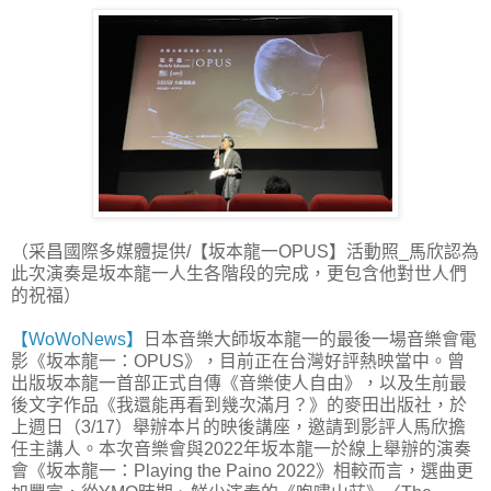
（采昌國際多媒體提供/【坂本龍一OPUS】活動照_馬欣認為
此次演奏是坂本龍一人生各階段的完成，更包含他對世人們
的祝福）
【WoWoNews】
日本音樂大師坂本龍一的最後一場音樂會電
影《坂本龍一：OPUS》，目前正在台灣好評熱映當中。曾
出版坂本龍一首部正式自傳《音樂使人自由》，以及生前最
後文字作品《我還能再看到幾次滿月？》的麥田出版社，於
上週日（3/17）舉辦本片的映後講座，邀請到影評人馬欣擔
任主講人。本次音樂會與2022年坂本龍一於線上舉辦的演奏
會《坂本龍一：Playing the Paino 2022》相較而言，選曲更