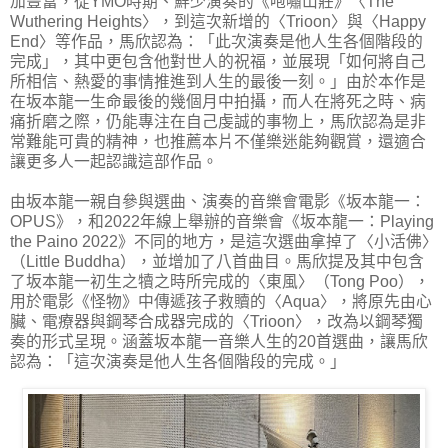
加豐富，從YMO時期、鮮少演奏的《咆嘯山莊》〈The
Wuthering Heights〉，到這次新增的〈Trioon〉與〈Happy
End〉等作品，馬欣認為：「此次演奏是他人生各個階段的
完成」，其中更包含他對世人的祝福，並展現「如何將自己
所相信、熱愛的事情推進到人生的最後一刻。」由於本作是
在坂本龍一生命最後的幾個月中拍攝，而人在將死之時、病
痛折磨之際，仍能專注在自己虔誠的事物上，馬欣認為是非
常難能可貴的精神，也推薦本片不僅樂迷能夠觀賞，還適合
讓更多人一起認識這部作品。
由坂本龍一親自參與選曲、演奏的音樂會電影《坂本龍一：
OPUS》，和2022年線上舉辦的音樂會《坂本龍一：Playing
the Paino 2022》不同的地方，是這次選曲拿掉了〈小活佛〉
（Little Buddha），並增加了八首曲目。馬欣提及其中包含
了坂本龍一初生之犢之時所完成的〈東風〉（Tong Poo），
用於電影《怪物》中傳遞孩子救贖的〈Aqua〉，將原先由心
臟、電療器與鋼琴合成器完成的〈Trioon〉，改為以鋼琴獨
奏的形式呈現。涵蓋坂本龍一音樂人生的20首選曲，讓馬欣
認為：「這次演奏是他人生各個階段的完成。」