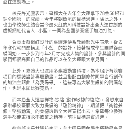
溢在運動場上。
校長許光麃表示，臺體大在去年全大運拿下78金58銀71
銅全國第一的成績，今年將朝衛冕的目標邁進。除此之外，
也由學校師生結合當今最火紅的AI科技設計出全大運首創的
虛擬網紅代言人─小藍，一同為全國參賽選手加油打氣。
負責虛擬網紅設計的臺體運傳系教師郝光中表示，從去
年寒假就開始構思「小藍」的設計，接著組成學生團隊從建
模開始，一步步到今年3月才完成人物的設計，參與設計的同
學們都很高興自己的作品可以在全大運跟大家見面。
此外，臺體大也運用多媒體動畫科技，為本屆所有競賽
項目的標誌設計專屬動畫，並且搭配由劉修竹同學自行創作
的加油主題曲「為我喝采」，這些專為大學生設計的附屬創
作，也是本屆比賽亮點。
而本屆全大運吉祥物-捷駱 (動作敏捷的駱駝)，發想來自
承辦學校臺體大致力提倡的「駱駝精神」，期望把「術德兼
修、堅強勤奮」的美德透過全大運宣揚出去，希望每位參賽
選手都能秉持永不放棄之精神，前往目標踏實邁進。
教育部次長林騰蛟表示，全大運是國內學生運動最高層