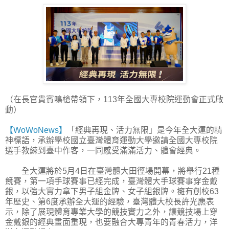
（在長官貴賓鳴槍帶領下，113年全國大專校院運動會正式啟
動）
【WoWoNews】
「經典再現、活力無限」是今年全大運的精
神標語，承辦學校國立臺灣體育運動大學邀請全國大專校院
選手教練到臺中作客，一同感受滿滿活力、體會經典。
全大運將於5月4日在臺灣體大田徑場開幕，將舉行21種
競賽，第一項手球賽事已經完成，臺灣體大手球賽事穿金戴
銀，以強大實力拿下男子組金牌、女子組銀牌。擁有創校63
年歷史、第6度承辦全大運的經驗，臺灣體大校長許光麃表
示，除了展現體育專業大學的競技實力之外，讓競技場上穿
金戴銀的經典畫面重現，也要融合大專青年的青春活力，洋