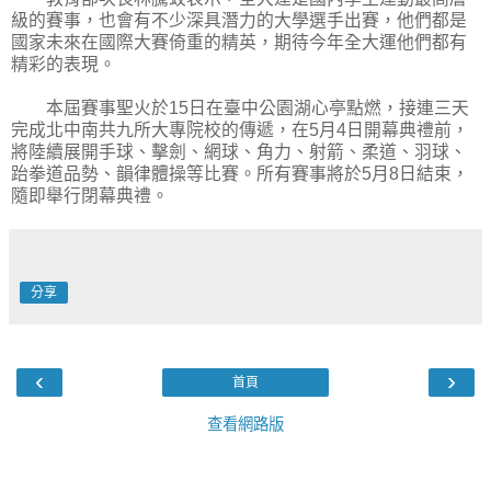
級的賽事，也會有不少深具潛力的大學選手出賽，他們都是
國家未來在國際大賽倚重的精英，期待今年全大運他們都有
精彩的表現。
本屆賽事聖火於15日在臺中公園湖心亭點燃，接連三天
完成北中南共九所大專院校的傳遞，在5月4日開幕典禮前，
將陸續展開手球、擊劍、網球、角力、射箭、柔道、羽球、
跆拳道品勢、韻律體操等比賽。所有賽事將於5月8日結束，
隨即舉行閉幕典禮。
分享
‹
›
首頁
查看網路版