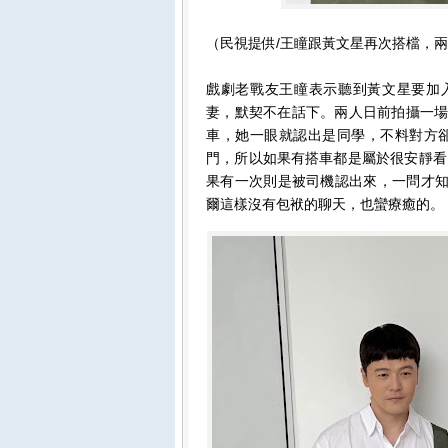
（民視提供/王瞳跟黃文星再次搭檔，
戲劇老戰友王瞳表示聽到黃文星要加
妻，默契不在話下。兩人日前拍攝一場
車，她一眼就認出是同學，不料對方
門，所以如果有搭車都是屬於很安靜看
果有一次則是被司機認出來，一問才知
爾這樣沒有包袱的聊天，也蠻療癒的。