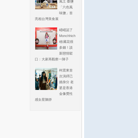
風土 臺鹽
「六色風
味鹽」首
亮相台灣美食展
峮峮認了
Monchhich
i收藏花很
多錢！談
新戀情鬆
口：大家再觀察一陣子
柯震東首
次演繹已
婚身分 老
婆是香港
金像獎性
感女星陳靜