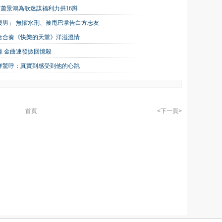
嘉賓蕭景鴻為歌迷謀福利力拱16蹲
大暖男」 無懼水刑、被甩巴掌告白方志友
台合奏《快樂的天堂》洋溢溫情
 金曲連發掀回憶殺
洋驚呼：真實到感受到他的心跳
首頁
<下一頁>