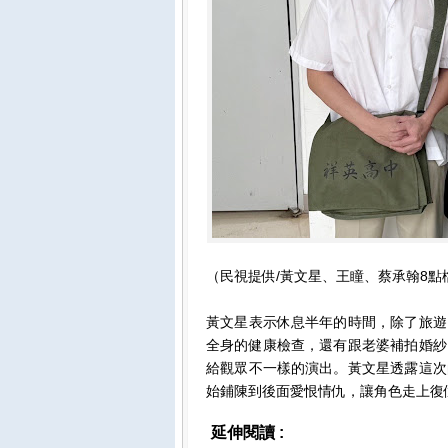
（民視提供/黃文星、王瞳、蔡承翰8
黃文星表示休息半年的時間，除了旅遊
全身的健康檢查，還有跟老婆補拍婚紗
給觀眾不一樣的演出。黃文星透露這次
始鋪陳到後面愛恨情仇，讓角色走上復
延伸閱讀 :
影視娛樂