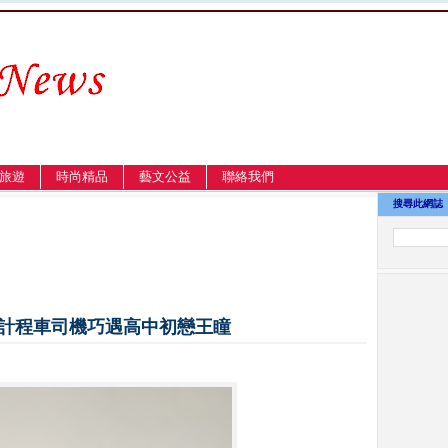
旅遊
時尚精品
藝文公益
聯絡我們
搜尋此網誌
起計程車司機巧遇高中初戀王瞳