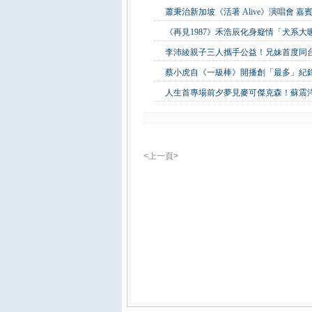
蕭秉治新加坡《活著 Alive》演唱會 
《再見1987》禾浩辰化身癡情「犬系
李沛綾親子三人攜手公益！兄妹首度同
蔡小虎自《一級棒》開播創「最多」紀錄
人生首專場前夕夢見麥可傑克森！蘇震
<上一頁>