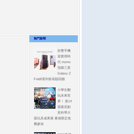
熱門新聞
折疊手機
迎實用時
代 momo
預購三星
Galaxy Z
Fold8系列祭高額回饋
小學生翻
玩未來世
界！ 第14
屆索尼創
意科學大
賞玩具成果展 暑假限定免
費參加