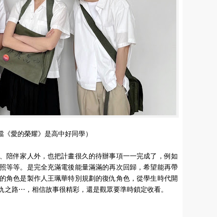
點檔《愛的榮耀》是高中好同學）
、陪伴家人外，也把計畫很久的待辦事項一一完成了，例如
照等等。是完全充滿電後能量滿滿的再次回歸，希望能再帶
的角色是製作人王珮華特別規劃的復仇角色，從學生時代開
仇之路⋯，相信故事很精彩，還是觀眾要準時鎖定收看。