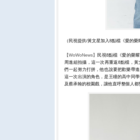
（民視提供/黃文星加入8點檔《愛的
【WoWoNews】
民視8點檔《愛的榮
周進組拍攝，這一次再重返8點檔，黃
們一起努力打拼，他也說要把歡樂帶進
這一次出演的角色，是王瞳的高中同學
及蔡承翰的校園戲，讓他直呼整個人都