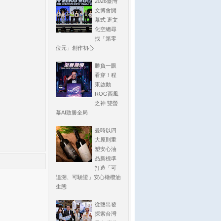
2026臺灣
文博會開
幕式 逛文
化空總尋
找「第零
位元」創作初心
勝負一眼
看穿！程
東啟動
ROG西風
之神 雙螢
幕AI致勝全局
曼時以四
大原則重
塑安心油
品新標準
打造「可
追溯、可驗證」安心橄欖油
生態
從鹽出發
探索台灣