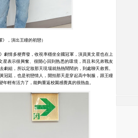
榮耀》，演出王瞳的初戀）
耀》劇情多梗齊發，收視率穩坐全國冠軍，演員黃文星也在上
文星表示很興奮、很開心回到熟悉的環境，而且和兄弟戰友
去劇組，所以定妝那天現場就熱熱鬧鬧的，到處聊天敘舊。
黃冠廷，也是初戀情人，開拍那天是穿起高中制服，跟王瞳
變年輕有活力了，能夠重返校園感覺真的很熱血。