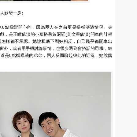
兩人默契十足）
入8點檔蠻開心的，因為兩人在之前更是搭檔演過情侶、夫
戲，是王瞳飾演的小葉搭乘黃冠廷(黃文星飾演)開車的計程
卻怎樣都不承認。她說私底下剛好相反，自己幾乎都開車出
窗外，或者用手機討論事情，也很少遇到會搭話的司機，結
道是8點檔導演的弟弟，兩人反而聊起彼此的近況，她說偶