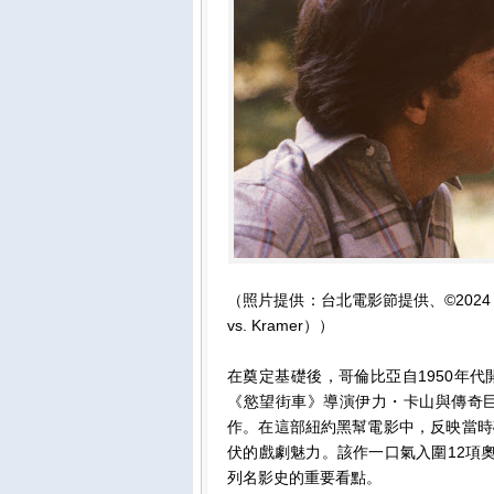
（照片提供：台北電影節提供、©2024 CTMG
vs. Kramer））
在奠定基礎後，哥倫比亞自1950年
《慾望街車》導演伊力・卡山與傳奇
作。在這部紐約黑幫電影中，反映當時
伏的戲劇魅力。該作一口氣入圍12項
列名影史的重要看點。