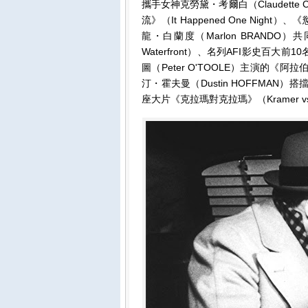
攜手女神克勞黛・考爾白（Claudett
流》（It Happened One Nigh
龍・白蘭度（Marlon BRANDO
Waterfront）、名列AFI影史百大
圖（Peter O'TOOLE）主演的《阿拉伯
汀・霍夫曼（Dustin HOFFMAN）
座大片《克拉瑪對克拉瑪》（Kramer v