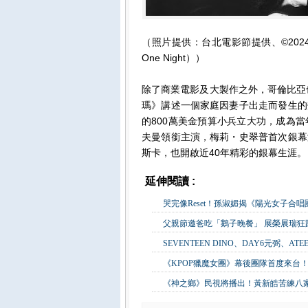
（照片提供：台北電影節提供、©2024 CTMG.
One Night））
除了商業電影及大製作之外，哥倫比亞
瑪》講述一個家庭因妻子出走而發生的
的800萬美金預算小兵立大功，成為
夫曼領銜主演，梅莉・史翠普首次銀幕
斯卡，也開啟近40年精彩的銀幕生涯。
延伸閱讀 :
影視娛樂
哭完像Reset！孫淑媚揭《陽光女子合
父親節邀爸吃「鵝子晚餐」 展榮展瑞
SEVENTEEN DINO、DAY6元弼、A
《KPOP獵魔女團》幕後團隊首度來台！
《神之鄉》民視將播出！黃新皓苦練八