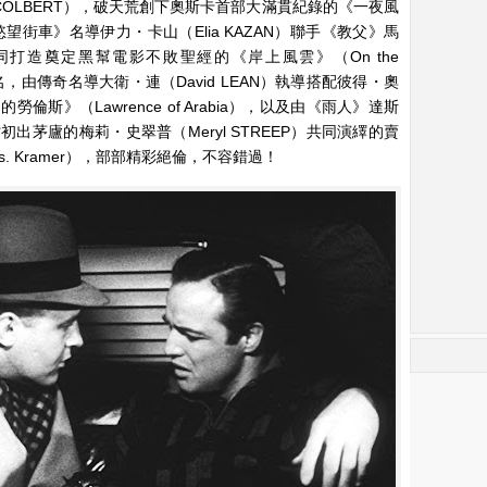
e COLBERT），破天荒創下奧斯卡首部大滿貫紀錄的《一夜風
t）、《慾望街車》名導伊力・卡山（Elia KAZAN）聯手《教父》馬
）共同打造奠定黑幫電影不敗聖經的《岸上風雲》（On the
前10名，由傳奇名導大衛・連（David LEAN）執導搭配彼得・奧
的勞倫斯》（Lawrence of Arabia），以及由《雨人》達斯
搭擋初出茅廬的梅莉・史翠普（Meryl STREEP）共同演繹的賣
s. Kramer），部部精彩絕倫，不容錯過！