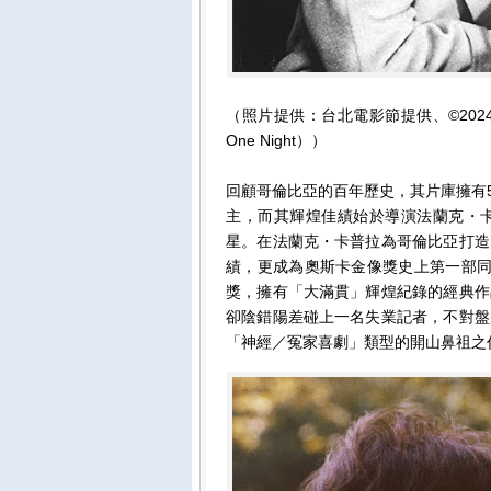
（照片提供：台北電影節提供、©2024 CTMG.
One Night））
回顧哥倫比亞的百年歷史，其片庫擁有5
主，而其輝煌佳績始於導演法蘭克・
星。在法蘭克・卡普拉為哥倫比亞打造
績，更成為奧斯卡金像獎史上第一部同
獎，擁有「大滿貫」輝煌紀錄的經典作
卻陰錯陽差碰上一名失業記者，不對盤
「神經／冤家喜劇」類型的開山鼻祖之