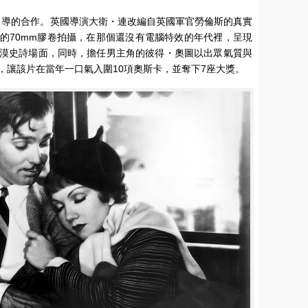
多名導的合作。英國導演大衛・連改編自英國軍官勞倫斯的真實
的70mm膠卷拍攝，在那個還沒有電腦特效的年代裡，呈現
漠史詩場面，同時，擔任男主角的彼得・奧圖以出眾氣質與
，讓該片在當年一口氣入圍10項奧斯卡，並奪下7座大獎。