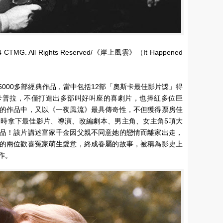
 All Rights Reserved/《岸上風雲》（It Happened
000多部經典作品，當中包括12部「奧斯卡最佳影片獎」得
卡普拉，不僅打造出多部叫好叫座的喜劇片，也捧紅多位巨
的作品中，又以《一夜風流》最具傳奇性，不但獲得票房佳
時拿下最佳影片、導演、改編劇本、男主角、女主角5項大
品！該片講述富家千金因父親不同意她的戀情而離家出走，
的兩位歡喜冤家萌生愛意，終成眷屬的故事，被稱為影史上
作。