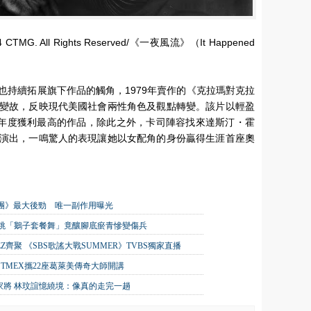
 All Rights Reserved/《一夜風流》（It Happened
也持續拓展旗下作品的觸角，1979年賣作的《克拉瑪對克拉
變故，反映現代美國社會兩性角色及觀點轉變。該片以輕盈
當年度獲利最高的作品，除此之外，卡司陣容找來達斯汀・霍
演出，一鳴驚人的表現讓她以女配角的身份贏得生涯首座奧
唱團》最大後勁 唯一副作用曝光
狂跳「鵝子套餐舞」竟釀腳底瘀青慘變傷兵
TEEZ齊聚 《SBS歌謠大戰SUMMER》TVBS獨家直播
TMEX攜22座葛萊美傳奇大師開講
家將 林玟誼憶繞境：像真的走完一趟