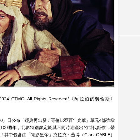
TMG. All Rights Reserved/《阿拉伯的勞倫斯》
（10）日公布「經典再出發：哥倫比亞百年光華」單元4部強檔
100週年，北影特別鎖定於其不同時期產出的世代鉅作，帶
中包含由「電影皇帝」克拉克・蓋博（Clark GABLE）