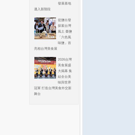
發展基地
邁入新階段
從鹽出發
探索台灣
風土 臺鹽
「六色風
味鹽」首
亮相台灣美食展
2026台灣
美食展盛
大揭幕 集
結全台美
味與世界
冠軍 打造台灣美食外交新
舞台