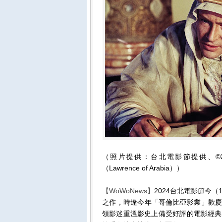
（照片提供：台北電影節提供、©2024 C
（Lawrence of Arabia））
【WoWoNews】
2024台北電影節今
之作，時逢今年「哥倫比亞影業」歡慶
領影迷重溫影史上備受好評的電影經典！其