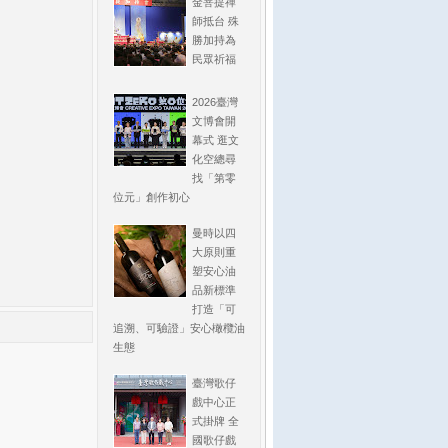
金菩提禪
師抵台 殊
勝加持為
民眾祈福
2026臺灣
文博會開
幕式 逛文
化空總尋
找「第零
位元」創作初心
曼時以四
大原則重
塑安心油
品新標準
打造「可
追溯、可驗證」安心橄欖油
生態
臺灣歌仔
戲中心正
式掛牌 全
國歌仔戲