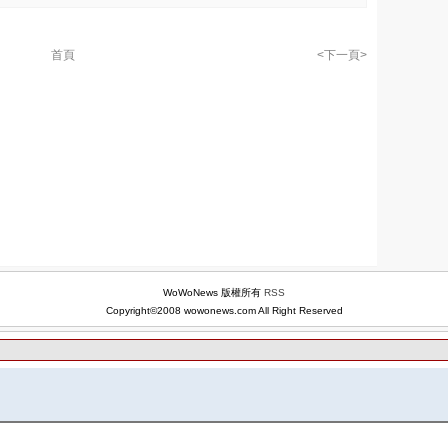
首頁
<下一頁>
WoWoNews 版權所有
RSS
Copyright©2008 wowonews.com All Right Reserved