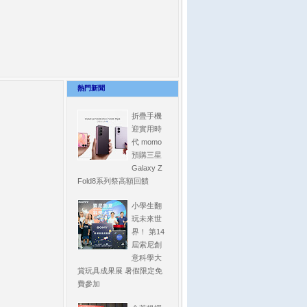
熱門新聞
折疊手機
迎實用時
代 momo
預購三星
Galaxy Z
Fold8系列祭高額回饋
小學生翻
玩未來世
界！ 第14
屆索尼創
意科學大
賞玩具成果展 暑假限定免
費參加