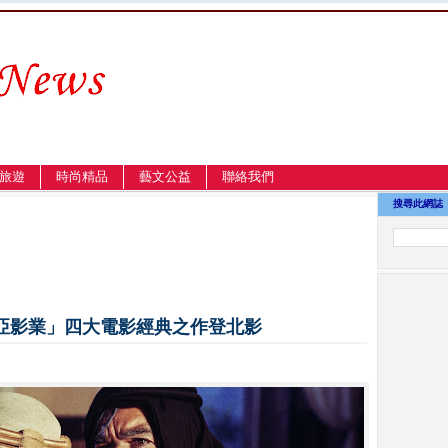
旅遊
時尚精品
藝文公益
聯絡我們
搜尋此網誌
亞影業」四大電影經典之作登北影