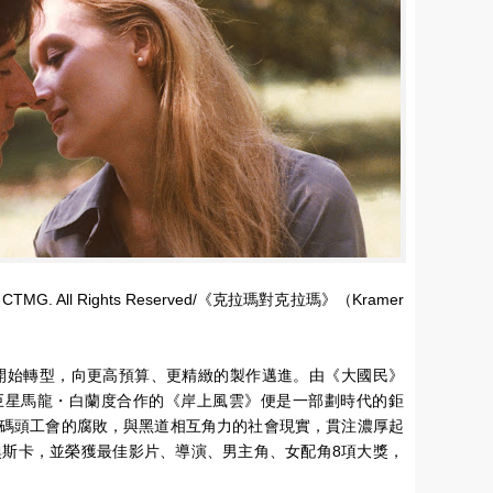
. All Rights Reserved/《克拉瑪對克拉瑪》（Kramer
代開始轉型，向更高預算、更精緻的製作邁進。由《大國民》
巨星馬龍・白蘭度合作的《岸上風雲》便是一部劃時代的鉅
碼頭工會的腐敗，與黑道相互角力的社會現實，貫注濃厚起
奧斯卡，並榮獲最佳影片、導演、男主角、女配角8項大獎，