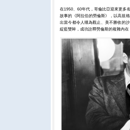
在1950、60年代，哥倫比亞迎來更
故事的《阿拉伯的勞倫斯》，以高規格
出當今都令人嘆為觀止、美不勝收的沙
綻藍雙眸，成功詮釋勞倫斯的複雜內在