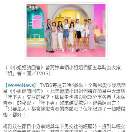
（《小姐姐請回答》曾莞婷率領小姐姐們週五準時為大家
「姐」答。圖／TVBS）
【WoWoNews】
TVBS每週五晚間9點，全新戀愛型談話節
目《小姐姐請回答》，此集邀請小姐姐們將在節目中大爆與
「年下男」交往的秘辛，節目中也將與觀眾分享各自「永保
青春」的秘密。「年下男」越來越受歡迎，曾莞婷直言：
「只要是人，都會迷戀青春的肉體吧？但年紀到了一個階段
後，都好！」
楊雅筑在節目中分享她與年下男交往的經歷時，提到年輕弟