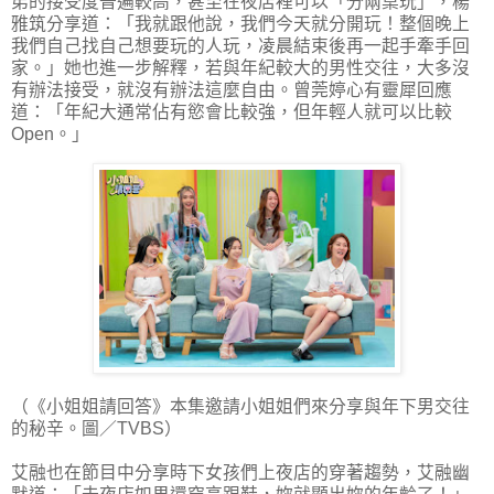
弟的接受度普遍較高，甚至在夜店裡可以「分兩桌玩」，楊
雅筑分享道：「我就跟他說，我們今天就分開玩！整個晚上
我們自己找自己想要玩的人玩，凌晨結束後再一起手牽手回
家。」她也進一步解釋，若與年紀較大的男性交往，大多沒
有辦法接受，就沒有辦法這麼自由。曾莞婷心有靈犀回應
道：「年紀大通常佔有慾會比較強，但年輕人就可以比較
Open。」
（《小姐姐請回答》本集邀請小姐姐們來分享與年下男交往
的秘辛。圖／TVBS）
艾融也在節目中分享時下女孩們上夜店的穿著趨勢，艾融幽