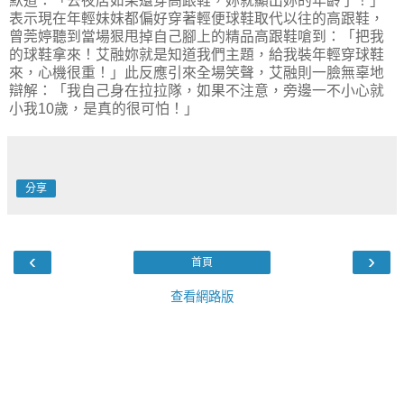
默道：「去夜店如果還穿高跟鞋，妳就顯出妳的年齡了！」
表示現在年輕妹妹都偏好穿著輕便球鞋取代以往的高跟鞋，
曾莞婷聽到當場狠甩掉自己腳上的精品高跟鞋嗆到：「把我
的球鞋拿來！艾融妳就是知道我們主題，給我裝年輕穿球鞋
來，心機很重！」此反應引來全場笑聲，艾融則一臉無辜地
辯解：「我自己身在拉拉隊，如果不注意，旁邊一不小心就
小我10歲，是真的很可怕！」
分享
‹
›
首頁
查看網路版