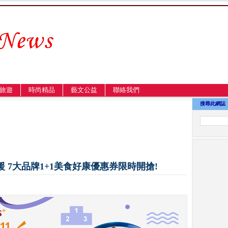
旅遊
時尚精品
藝文公益
聯絡我們
搜尋此網誌
援 7大品牌1+1美食好康優惠券限時開搶!