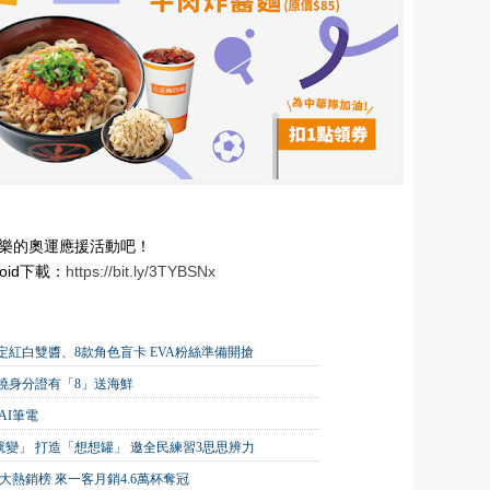
歡樂的奧運應援活動吧！
roid下載：
https://bit.ly/3TYBSNx
紅白雙醬、8款角色盲卡 EVA粉絲準備開搶
原燒身分證有「8」送海鮮
AI筆電
就變」 打造「想想罐」 邀全民練習3思思辨力
十大熱銷榜 來一客月銷4.6萬杯奪冠