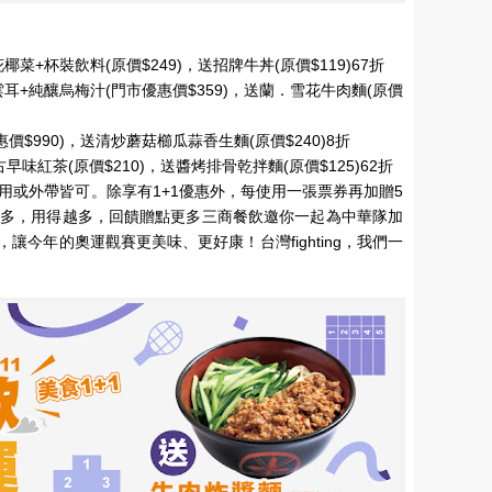
+杯裝飲料(原價$249)，送招牌牛丼(原價$119)67折
+純釀烏梅汁(門市優惠價$359)，送蘭．雪花牛肉麵(原價
價$990)，送清炒蘑菇櫛瓜蒜香生麵(原價$240)8折
早味紅茶(原價$210)，送醬烤排骨乾拌麵(原價$125)62折
用，內用或外帶皆可。除享有1+1優惠外，每使用一張票券再加贈5
越多，用得越多，回饋贈點更多三商餐飲邀你一起為中華隊加
今年的奧運觀賽更美味、更好康！台灣fighting，我們一