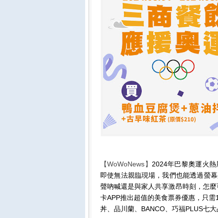
【WoWoNews】
2024年巴黎奧運火
即使無法親臨現場，我們也能透過螢幕
聲吶喊還是與家人共享激昂時刻，怎麼可以
卡APP推出超值的美食票券優惠，只
丼、品川蘭、BANCO、巧福PLUS七