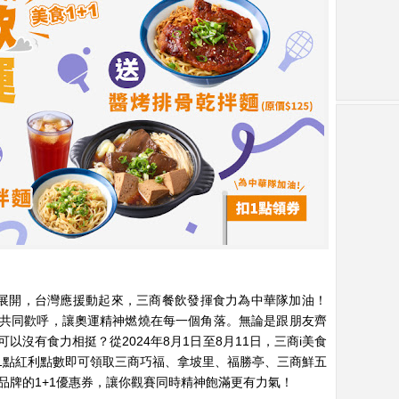
熱展開，台灣應援動起來，三商餐飲發揮食力為中華隊加油！
共同歡呼，讓奧運精神燃燒在每一個角落。無論是跟朋友齊
沒有食力相挺？從2024年8月1日至8月11日，三商i美食
需1點紅利點數即可領取三商巧福、拿坡里、福勝亭、三商鮮五
大品牌的1+1優惠券，讓你觀賽同時精神飽滿更有力氣！