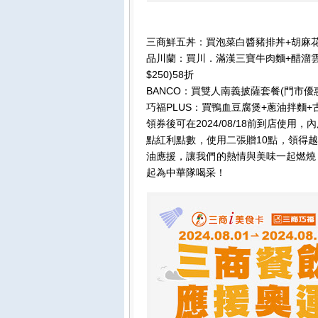
三商鮮五丼：買泡菜白醬豬排丼+胡麻花椰菜
品川蘭：買川．滿漢三寶牛肉麵+醋溜雲耳
$250)58折
BANCO：買雙人南義披薩套餐(門市優惠
巧福PLUS：買鴨血豆腐煲+蔥油拌麵+古
領券後可在2024/08/18前到店使
點紅利點數，使用二張贈10點，領得
油應援，讓我們的熱情與美味一起燃燒，讓
起為中華隊喝采！