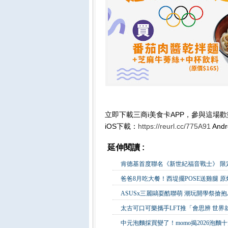
立即下載三商i美食卡APP，參與這場
iOS下載：
https://reurl.cc/775A91
And
延伸閱讀 :
生活消費
肯德基首度聯名《新世紀福音戰士》 限定
爸爸8月吃大餐！西堤擺POSE送雞腿 
ASUSx三麗鷗耍酷聯萌 潮玩開學祭搶抱
太古可口可樂攜手LFT推「會思辨 世界
中元泡麵採買變了！momo揭2026泡麵