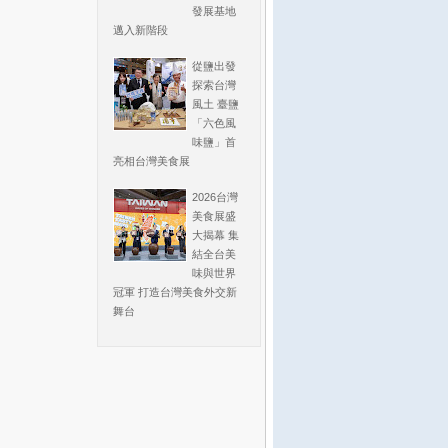
發展基地
邁入新階段
從鹽出發
探索台灣
風土 臺鹽
「六色風
味鹽」首
亮相台灣美食展
2026台灣
美食展盛
大揭幕 集
結全台美
味與世界
冠軍 打造台灣美食外交新
舞台