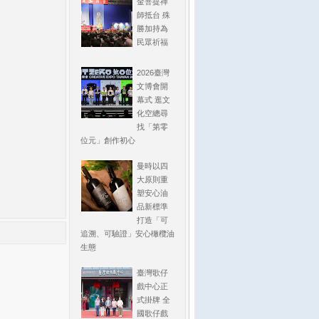
金菩提禪
師抵台 殊
勝加持為
民眾祈福
2026臺灣
文博會開
幕式 逛文
化空總尋
找「第零
位元」創作初心
曼時以四
大原則重
塑安心油
品新標準
打造「可
追溯、可驗證」安心橄欖油
生態
臺灣歌仔
戲中心正
式掛牌 全
國歌仔戲