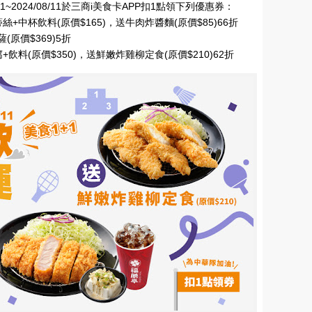
1~2024/08/11於三商i美食卡APP扣1點領下列優惠券：
中杯飲料(原價$165)，送牛肉炸醬麵(原價$85)66折
(原價$369)5折
料(原價$350)，送鮮嫩炸雞柳定食(原價$210)62折