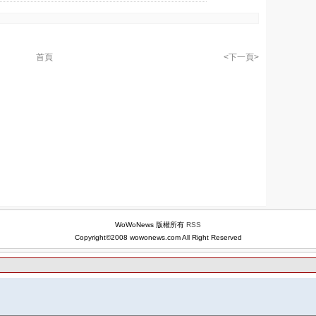
首頁
<下一頁>
WoWoNews 版權所有
RSS
Copyright©2008 wowonews.com All Right Reserved