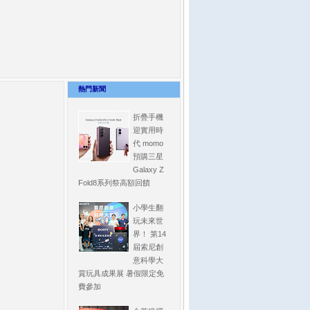
熱門新聞
折疊手機
迎實用時
代 momo
預購三星
Galaxy Z
Fold8系列祭高額回饋
小學生翻
玩未來世
界！ 第14
屆索尼創
意科學大
賞玩具成果展 暑假限定免
費參加