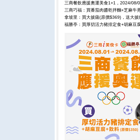
三商餐飲應援奧運美食1+1，2024/08/0
三商巧福：買番茄肉醬乾拌麵+芝麻牛蒡絲+
拿坡里：買大披薩(原價$369)，送大披薩
福勝亭：買厚切活力豬排定食+胡麻豆腐+飲