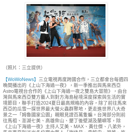
（照片：三立提供）
【WoWoNews】
三立電視再度跨國合作，三立都會台每週四
晚間播出的《上山下海過一夜》，新一季推出與馬來西亞
Astro電視台合作的《上山下海過一夜之雙島大冒險》，由台
灣與馬來西亞雙方藝人到對方海島秘境深度探索與生活的實
境節目，聯手打造2024夏日最高規格的內容，除了前往馬來
西亞的瓜雪一探世界最大螢火蟲群聚地，更走進世界八大奇
景之一「姆魯國家公園」親眼見證百萬隻蝙。台灣部分則前
往馬祖、澎湖七美、高雄柴山、墾丁後壁湖及蘭嶼等，除
《上山下海過一夜》主持人艾美、MAX、黃仕傑、八弟外，