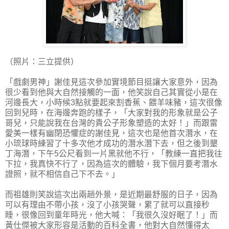
（照片：三立提供）
「戲劇男神」謝佳見這次參加實境節目挺讓大家意外，因為
很少看到他與大自然接觸的一面，他笑說自己其實從小是在
河邊長大，小時候3點就要起來割香蕉、餵羊味豬，這次很像
回到兒時，在海邊奔跑的樣子，「大家對我的形象就是公子
哥兒，只能說我在台灣的貴公子形象塑造的太好！」而跟雷
愛美一樣有幽閉恐懼症的謝佳見，這次也是他首次潛水，在
小琉球時練習了十多次他才成功的潛水潛下去，但之後到墾
丁海潛，下午5公尺看到一片黑就他不行，「教練一直把我往
下拉，我真快不行了，因為這次的體驗，我下個月要考潛水
證照，就不相信自己下不去。」
而祖雄則笑說這次出兩趟外景，是近期最舒服的日子，因為
可以有理由不帶小孩，沒了小孩哭聲，累了就可以直接秒
睡，很像回到童年時光，他大喊：「我很久沒好眠了！」而
黃仕傑被大家形容是活動的百科全書，他對大自然懂得太