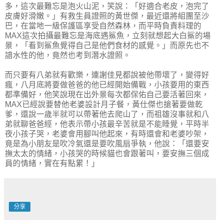
多，這次最難忘是泡火山泥，笑說：「好適合老皮，泡完了
皮膚好滑嫩。」有救生員證照的黃世傑，最近還將組團至沙
巴，在當地一級保護區享受自然森林，而平時負責料理的
MAX這次拍攝最難忘是海底遇鯊魚，立刻就想起大白鯊的場
景，「看到鯊魚覺得自己是他們食材的感覺。」而原先也不
諳水性的他，竟然也考到潛水證照。
而只要有八弟就有歡樂，連謝佳見都說被他帶壞了，變得好
瘋，八月底將要做爸爸的他已經開始備戰，小孩要用的東西
都準備好，他笑說現在出外景每次都保佑自己要活著回來，
MAX已經說要替他老婆設計月子餐，黃仕傑也搶著要做乾
爹，還說一歲半就可以帶著他去爬山了，而祖雄沒事就和八
弟就聊爸爸經，他表示帶小孩最辛苦就是不能睡覺，平時半
夜小孩子哭，老婆會用腳叫他起來，有時還會和老婆吵架，
竟是為小朋友是吹冷氣還是要吹風扇爭執，他說：「還要安
撫太太的情緒，小孩哭的時候貓也會跟著叫，要安撫三個成
員的情緒，實在有點累！」
分享