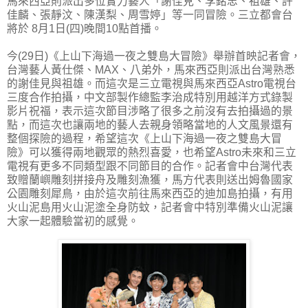
馬來西亞則派出多位實力藝人「謝佳見、李銘忠、祖雄、許
佳麟、張靜汶、陳漢梨、周雪婷」等一同冒險。三立都會台
將於 8月1日(四)晚間10點首播。
今(29日)《上山下海過一夜之雙島大冒險》舉辦首映記者會，
台灣藝人黃仕傑、MAX、八弟外，馬來西亞則派出台灣熟悉
的謝佳見與祖雄。而這次是三立電視與馬來西亞Astro電視台
三度合作拍攝，中文部製作總監李治成特別用越洋方式錄製
影片祝福，表示這次節目涉略了很多之前沒有去拍攝過的景
點，而這次也讓兩地的藝人去親身領略當地的人文風景還有
整個探險的過程，希望這次《上山下海過一夜之雙島大冒
險》可以獲得兩地觀眾的熱烈喜愛，也希望Astro未來和三立
電視有更多不同類型跟不同節目的合作。記者會中台灣代表
致贈蘭嶼雕刻拼接舟及雕刻漁獲，馬方代表則送出姆魯國家
公園雕刻犀鳥，由於這次前往馬來西亞的迪加島拍攝，有用
火山泥島用火山泥塗全身防蚊，記者會中特別準備火山泥讓
大家一起體驗當初的感覺。