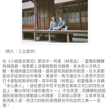
（照片：三立提供）
在《小姐姐去哪兒》節目中，阿喜（林育品）、愛雅和粿粿
與胡祖葳，每集都上演著極致對決戲碼，有冰與火冷熱之
戰、新潮與復古的衝撞、還有道地與創新的創意，在大家都
能信手捻來的台中美食、美景中，再次端出令人意想不到的
打卡景點和新奇料理。其中阿喜（林育品）和愛雅兩人自稱
「冰山美人」，卻在節目中忍不住敗在美味又可口的特色冰
品上，難以保持冷峻形象而ㄍㄧㄥ 不住笑意；而粿粿和胡祖
葳則是展現出運動甜心的樣貌，又是爬山賞景、又是享受溫
泉泡美人湯，用活力四射的表現將台中的自然之美一一呈
現。