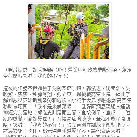
（照片提供：好看娛樂/《嗨！營業中》體驗垂降任務，莎莎
全程閉眼哭喊：我真的不行！）
這次的任務不但體驗了消防基礎訓練，郭泓志、姚元浩、吳
映潔、莎莎、乱彈阿翔、張立東，還挑戰高空垂降，藉此了
解到救災英雄執勤辛勞和危險。小幫手大元 體驗救難高空任
務時嚇壞問：「我不是來做菜嗎？」乱彈阿翔展現過人運動
神經完美落地，郭泓志則是頭上腳下直接倒吊，直呼：「碰
趴的感覺，腳好燙喔！」有懼高症的莎莎，全程不敢睜開眼
睛，哭喊：「我真的不行！」張立東則在訓練平衡動作時，
該邊被繩子卡住，姚元浩伸手幫壓屁股，讓他哀痛大喊：