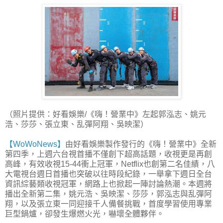
（照片提供：好看娛樂/《嗨！營業中》左起郭泓志、姚元
浩、莎莎、張立東、乱彈阿翔、吳映潔）
【WoWoNews】
由好看娛樂製作發行的《嗨！營業中》全新
第四季，上週六台視首播不僅創下超高話題，收視更是再創
高峰，有效收視15-44衝上冠軍，Netflix也創第二名佳績，八
大電視台週日首播也突破以往時段紀錄，一舉拿下週日全台
資訊綜藝類收視冠軍，網路上也掀起一陣討論熱潮。本週將
播出全新第二集，姚元浩、吳映潔、莎莎，郭泓志與乱彈阿
翔，以及張立東一同迎接千人備餐挑戰，首度學習使用專業
巨型鍋爐，卻發生爆燃火光，嚇壞全體夥伴。