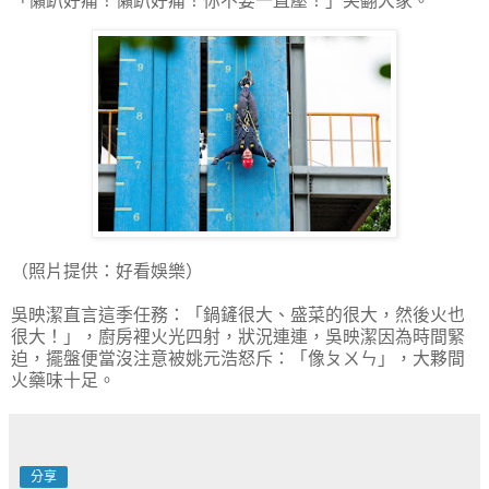
「懶趴好痛！懶趴好痛！你不要一直壓！」笑翻大家。
（照片提供：好看娛樂）
吳映潔直言這季任務：「鍋鏟很大、盛菜的很大，然後火也
很大！」，廚房裡火光四射，狀況連連，吳映潔因為時間緊
迫，擺盤便當沒注意被姚元浩怒斥：「像ㄆㄨㄣ」，大夥間
火藥味十足。
分享