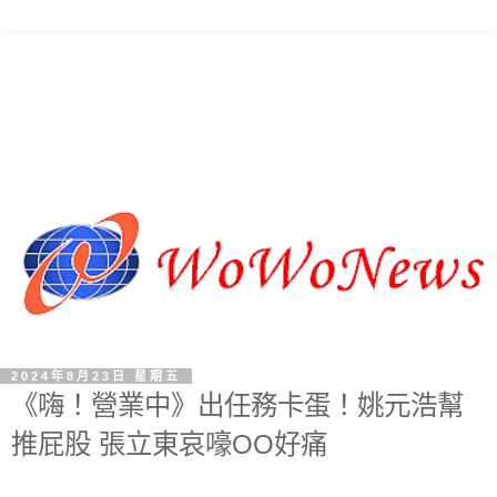
2024年8月23日 星期五
《嗨！營業中》出任務卡蛋！姚元浩幫
推屁股 張立東哀嚎OO好痛