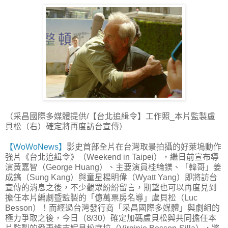
（采昌國際多媒體提供/【台北追緝令】工作照_本片監製盧
貝松（右）確定將再度訪台宣傳）
【WoWoNews】
影史首部全片在台灣取景拍攝的好萊塢動作
強片《台北追緝令》（Weekend in Taipei），繼日前宣布導
演黃嘉智（George Huang）、主要演員桂綸鎂、「韓哥」姜
成鎬（Sung Kang）與童星楊明偉（Wyatt Yang）即將訪台
宣傳的消息之後，不少觀眾紛紛留言，期望也可以再度見到
擔任本片編劇暨監製的「億萬票房名導」盧貝松（Luc
Besson）！而經過台灣發行商「采昌國際多媒體」與劇組的
極力爭取之後，今日（8/30）確定加碼盧貝松與共同擔任本