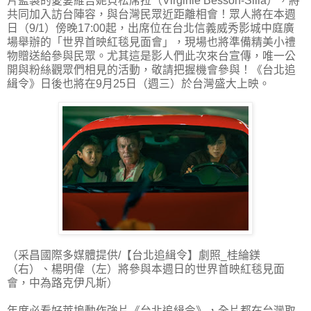
片監製的愛妻維吉妮貝松席拉（Virginie Besson-Silla），將
共同加入訪台陣容，與台灣民眾近距離相會！眾人將在本週
日（9/1）傍晚17:00起，出席位在台北信義威秀影城中庭廣
場舉辦的「世界首映紅毯見面會」，現場也將準備精美小禮
物贈送給參與民眾。尤其這是影人們此次來台宣傳，唯一公
開與粉絲觀眾們相見的活動，敬請把握機會參與！《台北追
緝令》日後也將在9月25日（週三）於台灣盛大上映。
（采昌國際多媒體提供/【台北追緝令】劇照_桂綸鎂
（右）、楊明偉（左）將參與本週日的世界首映紅毯見面
會，中為路克伊凡斯）
年度必看好萊塢動作強片《台北追緝令》，全片都在台灣取