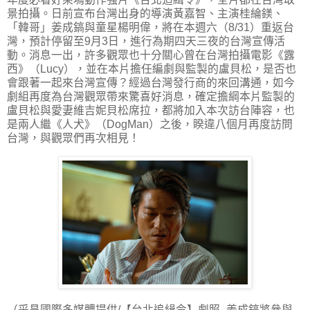
景拍攝。日前宣布台灣出身的導演黃嘉智、主演桂綸鎂、
「韓哥」姜成鎬與童星楊明偉，將在本週六（8/31）重返台
灣，預計停留至9月3日，進行為期四天三夜的台灣宣傳活
動。消息一出，許多觀眾也十分關心曾在台灣拍攝電影《露
西》（Lucy），並在本片擔任編劇與監製的盧貝松，是否也
會跟著一起來台灣宣傳？經過台灣發行商的來回溝通，如今
劇組再度為台灣觀眾帶來驚喜好消息，確定擔綱本片監製的
盧貝松與愛妻維吉妮貝松席拉，都將加入本次訪台陣容，也
是兩人繼《人犬》（DogMan）之後，睽違八個月再度訪問
台灣，與觀眾們再次相見！
（采昌國際多媒體提供/【台北追緝令】劇照_姜成鎬將參與