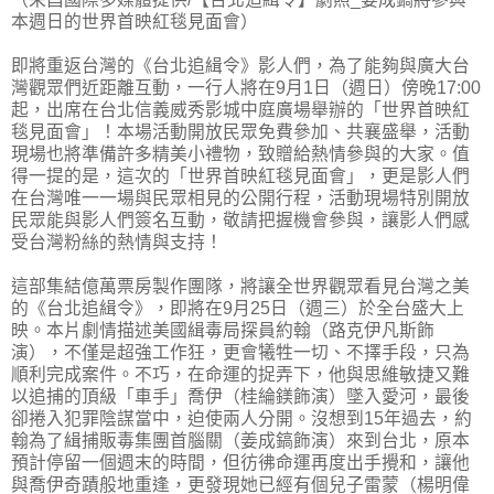
本週日的世界首映紅毯見面會）
即將重返台灣的《台北追緝令》影人們，為了能夠與廣大台
灣觀眾們近距離互動，一行人將在9月1日（週日）傍晚17:00
起，出席在台北信義威秀影城中庭廣場舉辦的「世界首映紅
毯見面會」！本場活動開放民眾免費參加、共襄盛舉，活動
現場也將準備許多精美小禮物，致贈給熱情參與的大家。值
得一提的是，這次的「世界首映紅毯見面會」，更是影人們
在台灣唯一一場與民眾相見的公開行程，活動現場特別開放
民眾能與影人們簽名互動，敬請把握機會參與，讓影人們感
受台灣粉絲的熱情與支持！
這部集結億萬票房製作團隊，將讓全世界觀眾看見台灣之美
的《台北追緝令》，即將在9月25日（週三）於全台盛大上
映。本片劇情描述美國緝毒局探員約翰（路克伊凡斯飾
演），不僅是超強工作狂，更會犧牲一切、不擇手段，只為
順利完成案件。不巧，在命運的捉弄下，他與思維敏捷又難
以追捕的頂級「車手」喬伊（桂綸鎂飾演）墜入愛河，最後
卻捲入犯罪陰謀當中，迫使兩人分開。沒想到15年過去，約
翰為了緝捕販毒集團首腦關（姜成鎬飾演）來到台北，原本
預計停留一個週末的時間，但彷彿命運再度出手攪和，讓他
與喬伊奇蹟般地重逢，更發現她已經有個兒子雷蒙（楊明偉