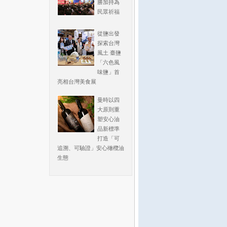
勝加持為
民眾祈福
從鹽出發
探索台灣
風土 臺鹽
「六色風
味鹽」首
亮相台灣美食展
曼時以四
大原則重
塑安心油
品新標準
打造「可
追溯、可驗證」安心橄欖油
生態