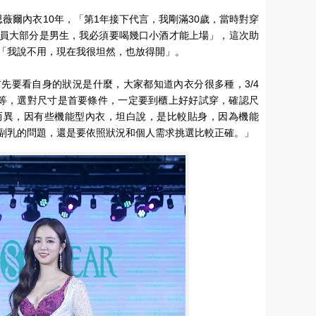
薇爾內衣10年，「第1年接下代言，我剛滿30歲，當時對穿
員大部分是男生，我必須要喝幾口小酒才能上場」，這次助
「我說不用，現在我很坦然，也放得開」。
先要看自身的狀況是什麼，大家都知道內衣分很多種，3/4
等，選對尺寸是首要條件，一定要到櫃上好好試穿，確認尺
而異，因有些機能型內衣，坦白說，是比較貼身，因為機能
副乳的問題，還是要依照狀況和個人需求挑選比較正確。」