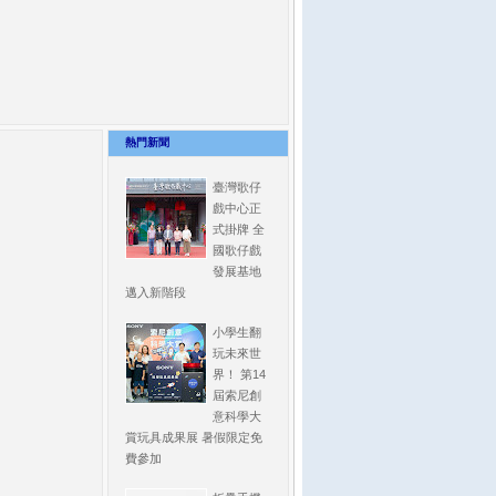
熱門新聞
臺灣歌仔
戲中心正
式掛牌 全
國歌仔戲
發展基地
邁入新階段
小學生翻
玩未來世
界！ 第14
屆索尼創
意科學大
賞玩具成果展 暑假限定免
費參加