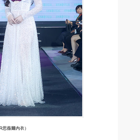
AR思薇爾內衣）