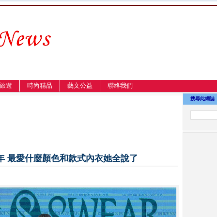
旅遊
時尚精品
藝文公益
聯絡我們
搜尋此網誌
0年 最愛什麼顏色和款式內衣她全說了