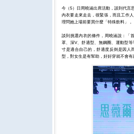
今（5）日周曉涵出席活動，談到代言思
內衣要走來走去，很緊張，而且工作人
理問她上場前要買什麼「特殊飲料」，
談到挑選內衣的條件，周曉涵說：「首
罩、深V、舒適型、無鋼圈、運動型等
寸是適合自己的，舒適度反倒是因人
型，對女生是有幫助，好好穿就不會有