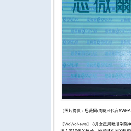
（照片提供：思薇爾/周曉涵代言SWE
【WoWoNews】
8月女星周曉涵剛滿4
邁入第10年的日子，她展現不同的風