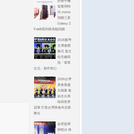
折疊手機
迎實用時
代 momo
預購三星
Galaxy Z
Fold8系列祭高額回饋
2026臺灣
文博會開
幕式 逛文
化空總尋
找「第零
位元」創作初心
2026台灣
美食展盛
大揭幕 集
結全台美
味與世界
冠軍 打造台灣美食外交新
舞台
金菩提禪
師抵台 殊