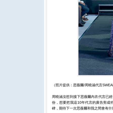
（照片提供：思薇爾/周曉涵代言SWE
周曉涵沒想到接下思薇爾內衣代言已經
份，想要把我這10年代言的廣告剪成
碑，期待下一次思薇爾和我之間會有什