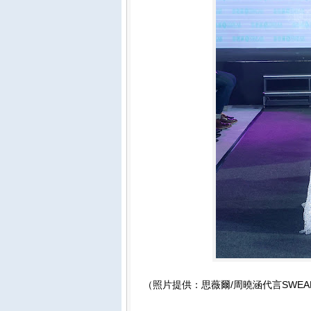
（照片提供：思薇爾/周曉涵代言SWE