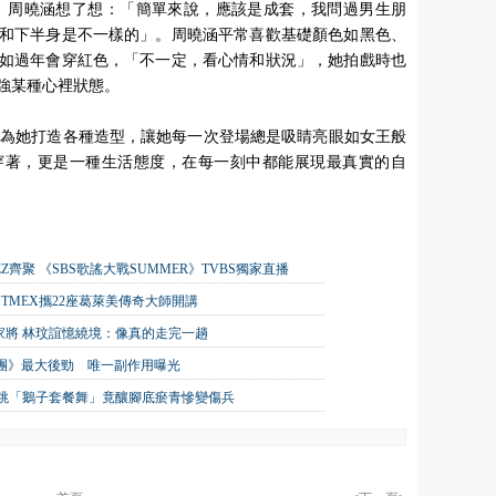
 周曉涵想了想：「簡單來說，應該是成套，我問過男生朋
和下半身是不一樣的」。周曉涵平常喜歡基礎顏色如黑色、
如過年會穿紅色，「不一定，看心情和狀況」，她拍戲時也
強某種心裡狀態。
心為她打造各種造型，讓她每一次登場總是吸睛亮眼如女王般
穿著，更是一種生活態度，在每一刻中都能展現最真實的自
TEEZ齊聚 《SBS歌謠大戰SUMMER》TVBS獨家直播
TMEX攜22座葛萊美傳奇大師開講
家將 林玟誼憶繞境：像真的走完一趟
唱團》最大後勁 唯一副作用曝光
狂跳「鵝子套餐舞」竟釀腳底瘀青慘變傷兵