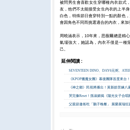
被問男生會喜歡女生穿哪種內衣款式，
友，他們不太能接受女生內衣的上半身
白色，特殊節日會穿特別一點的顏色，
會因角色不同而挑選適合的內衣，來加
周曉涵表示，10年來，思薇爾總是精
氣場強大，她認為，內衣不僅是一種
己。
延伸閱讀 :
影視娛樂
SEVENTEEN DINO、DAY6元弼、A
《KPOP獵魔女團》幕後團隊首度來台！
《神之鄉》民視將播出！黃新皓苦練八
哭完像Reset！孫淑媚揭《陽光女子合
父親節邀爸吃「鵝子晚餐」 展榮展瑞