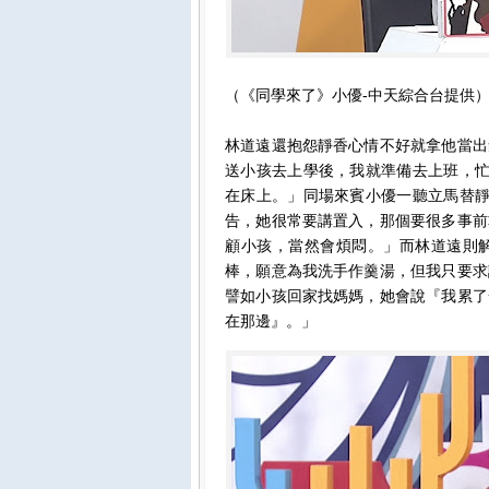
（《同學來了》小優-中天綜合台提供
林道遠還抱怨靜香心情不好就拿他當出
送小孩去上學後，我就準備去上班，忙
在床上。」同場來賓小優一聽立馬替靜
告，她很常要講置入，那個要很多事前
顧小孩，當然會煩悶。」而林道遠則
棒，願意為我洗手作羹湯，但我只要求
譬如小孩回家找媽媽，她會說『我累了
在那邊』。」