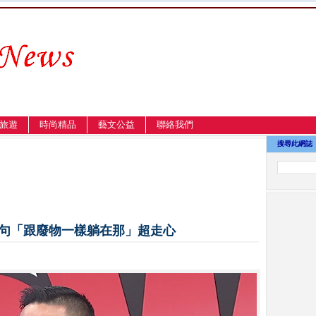
旅遊
時尚精品
藝文公益
聯絡我們
搜尋此網誌
一句「跟廢物一樣躺在那」超走心