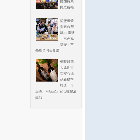
勝加持為
民眾祈福
從鹽出發
探索台灣
風土 臺鹽
「六色風
味鹽」首
亮相台灣美食展
曼時以四
大原則重
塑安心油
品新標準
打造「可
追溯、可驗證」安心橄欖油
生態