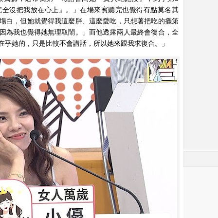
完全沒把我放在心上』。」在場來賓聽完也覺得有點莫名其
場白，但她就覺得我這麼胖、這麼愛吃，只想著把吃的擺第
因為我也覺得她無理取鬧。」而他透露兩人最終會復合，全
在乎她的，只是比較不會講話，所以她來跟我求復合。」