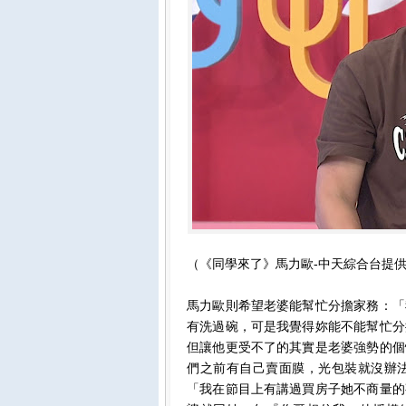
（《同學來了》馬力歐-中天綜合台提
馬力歐則希望老婆能幫忙分擔家務：「
有洗過碗，可是我覺得妳能不能幫忙分
但讓他更受不了的其實是老婆強勢的個
們之前有自己賣面膜，光包裝就沒辦
「我在節目上有講過買房子她不商量的