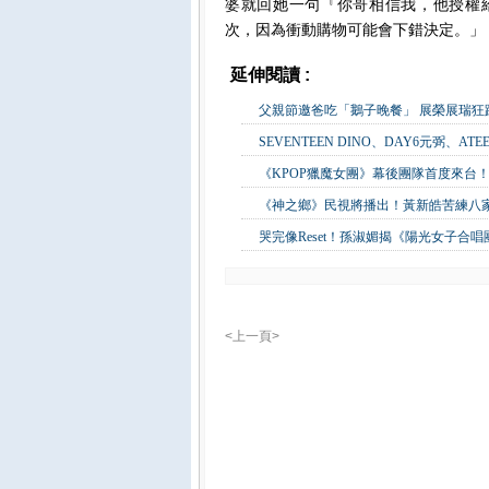
婆就回她一句『你哥相信我，他授權
次，因為衝動購物可能會下錯決定。」
延伸閱讀 :
影視娛樂
父親節邀爸吃「鵝子晚餐」 展榮展瑞
SEVENTEEN DINO、DAY6元弼、A
《KPOP獵魔女團》幕後團隊首度來台！
《神之鄉》民視將播出！黃新皓苦練八
哭完像Reset！孫淑媚揭《陽光女子合
<上一頁>