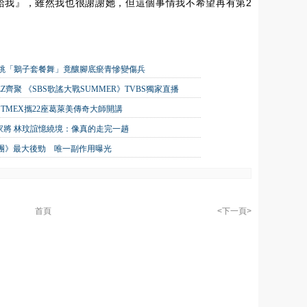
給我』，雖然我也很謝謝她，但這個事情我不希望再有第2
狂跳「鵝子套餐舞」竟釀腳底瘀青慘變傷兵
TEEZ齊聚 《SBS歌謠大戰SUMMER》TVBS獨家直播
TMEX攜22座葛萊美傳奇大師開講
家將 林玟誼憶繞境：像真的走完一趟
唱團》最大後勁 唯一副作用曝光
首頁
<下一頁>