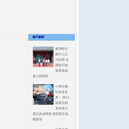
熱門新聞
臺灣歌仔
戲中心正
式掛牌 全
國歌仔戲
發展基地
邁入新階段
小學生翻
玩未來世
界！ 第14
屆索尼創
意科學大
賞玩具成果展 暑假限定免
費參加