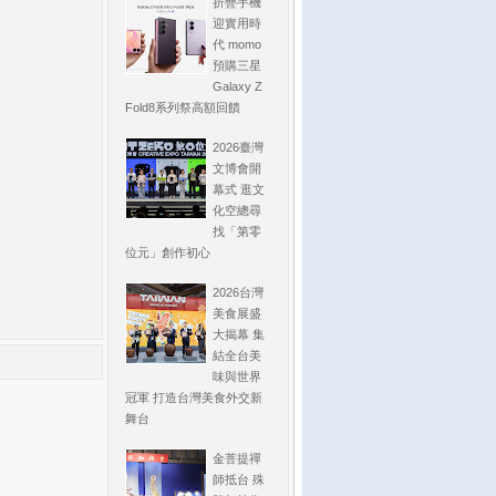
折疊手機
迎實用時
代 momo
預購三星
Galaxy Z
Fold8系列祭高額回饋
2026臺灣
文博會開
幕式 逛文
化空總尋
找「第零
位元」創作初心
2026台灣
美食展盛
大揭幕 集
結全台美
味與世界
冠軍 打造台灣美食外交新
舞台
金菩提禪
師抵台 殊