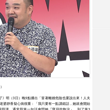
供）
了》明（3日）晚9點播出「冒著離婚危險也要說出來！人夫
老婆靜香疑心病很重：「我只要有一點講錯話，她就會開始
跟我講，通常我第一句話會問她『寶貝吃飽沒』，到了第3