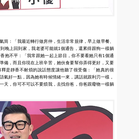
）
氣筒：「我最近轉行做房仲，生活非常規律，早上做早餐、
到晚上回到家，我老婆可能就1個通告，還累得跟狗一樣躺
香抱不平：「我常跟她一起上節目，你不要看她只有1個通
準備，而且你現在上班辛苦，她伙食要幫你弄得更好，又要
解釋是靜香不耐煩的說話態度讓他聽了很受傷：「她真的很
語氣好一點，因為她有時候情緒一來，講話就跟利刃一樣，
一天，你可不可以不要煩我，去找你爸，你爸跟廢物一樣躺