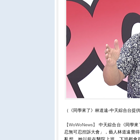
（《同學來了》林道遠-中天綜合台提
【WoWoNews】
中天綜合台《同學來
忍無可忍控訴大會」，藝人林道遠覺得
亂想，她以前在醫院上班，下班都會