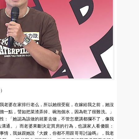
供）
我老婆在家排行老么，所以她很受寵，在嫁給我之前，她沒
擔一點，譬如把菜渣弄掉、碗泡個水，因為乾了很難洗。」
性：「她認為該做的就要去做，不管怎麼講都攔不了，像我
法溝通。」而老婆果斷決定買房的行為，也讓家人看傻眼：
事情，我妹跟她說『大嫂，你都不用跟哥哥討論嗎』，我老