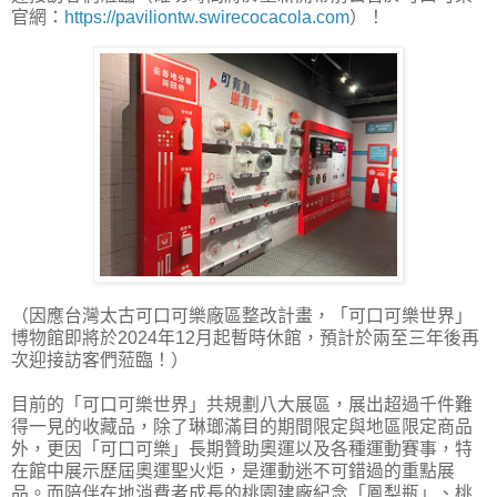
官網：
https://paviliontw.swirecocacola.com
）！
（因應台灣太古可口可樂廠區整改計畫，「可口可樂世界」
博物館即將於2024年12月起暫時休館，預計於兩至三年後再
次迎接訪客們蒞臨！）
目前的「可口可樂世界」共規劃八大展區，展出超過千件難
得一見的收藏品，除了琳瑯滿目的期間限定與地區限定商品
外，更因「可口可樂」長期贊助奧運以及各種運動賽事，特
在館中展示歷屆奧運聖火炬，是運動迷不可錯過的重點展
品。而陪伴在地消費者成長的桃園建廠紀念「鳳梨瓶」、桃