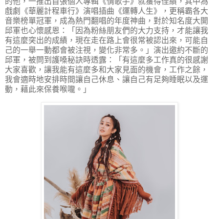
的他，一推出首張個人專輯《情歌手》就獲得佳績，其中為
戲劇《華麗計程車行》演唱插曲《運轉人生》，更稱霸各大
音樂榜單冠軍，成為熱門翻唱的年度神曲，對於知名度大開
邱軍也心懷感恩：「因為粉絲朋友們的大力支持，才能讓我
有這麼突出的成績，現在走在路上會很常被認出來，可能自
己的一舉一動都會被注視，變化非常多。」演出邀約不斷的
邱軍，被問到護嗓秘訣時透露：「有這麼多工作真的很感謝
大家喜歡，讓我能有這麼多和大家見面的機會，工作之餘，
我會適時地安排時間讓自己休息、讓自己有足夠睡眠以及運
動，藉此來保養喉嚨。」