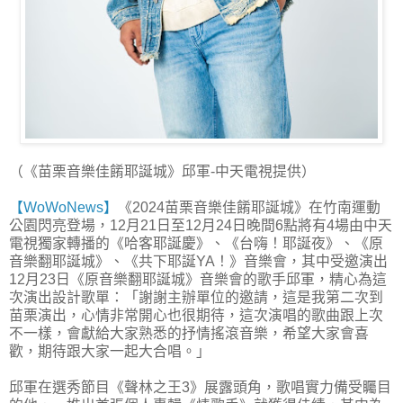
（《苗栗音樂佳餚耶誕城》邱軍-中天電視提供）
【WoWoNews】
《2024苗栗音樂佳餚耶誕城》在竹南運動
公園閃亮登場，12月21日至12月24日晚間6點將有4場由中天
電視獨家轉播的《哈客耶誕慶》、《台嗨！耶誕夜》、《原
音樂翻耶誕城》、《共下耶誕YA！》音樂會，其中受邀演出
12月23日《原音樂翻耶誕城》音樂會的歌手邱軍，精心為這
次演出設計歌單：「謝謝主辦單位的邀請，這是我第二次到
苗栗演出，心情非常開心也很期待，這次演唱的歌曲跟上次
不一樣，會獻給大家熟悉的抒情搖滾音樂，希望大家會喜
歡，期待跟大家一起大合唱。」
邱軍在選秀節目《聲林之王3》展露頭角，歌唱實力備受矚目