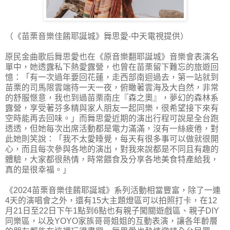
（《苗栗音樂佳餚耶誕城》舞思愛-中天電視提供）
原民金曲歌后舞思愛也在《原音樂翻耶誕城》音樂會表演名
單中，她透露私下熱愛露營，也曾在苗栗留下難忘的旅遊回
憶：「有一次過年要回花蓮，走西部南迴過去，第一站就到
苗栗的司馬限雲端待一天一夜，俯瞰著雲海及大自然，非常
的舒服愜意，我也到過苗栗南庄『森之奧』，夢幻的森林系
露營，享受著芬多精與家人朋友一起同樂，很希望接下來有
空時能再去回味。」而舞思愛近期的演出行程可說是全台跑
透透，但她每次出席活動都是電力滿滿，沒有一絲疲倦，對
此她則笑說：「我不太愛睡覺，每天有很多事可以做就很開
心，而且每次參與各地的演出，對我來說都是不同且有趣的
體驗，大家都很熱情，時常餵食及分享各地美食特產給我，
真的是很幸福。」
《2024苗栗音樂佳餚耶誕城》系列活動相當豐富，除了一連
4天的演唱會之外，還有15大主題燈區可以拍照打卡，在12
月21日至22日下午1點到6點也有親子闖關遊戲區、親子DIY
同樂區，以及YOYO家族哥哥姐姐的互動表演，讓各年齡層