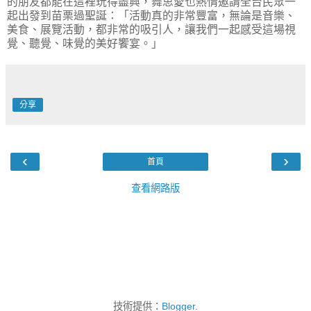
的朋友都能在這裡玩得盡興，舞思愛也熱情邀請全台民眾一
起出發到苗栗過聖誕：「活動真的非常豐富，無論是音樂、
美食、展覽活動，都非常的吸引人，讓我們一起感受這場視
覺、聽覺、味覺的美好饗宴。」
分享
‹
›
首頁
查看網路版
技術提供：
Blogger
.