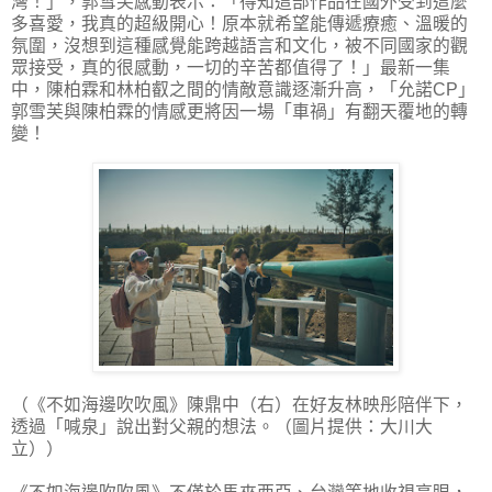
灣！」，郭雪芙感動表示：「得知這部作品在國外受到這麼
多喜愛，我真的超級開心！原本就希望能傳遞療癒、溫暖的
氛圍，沒想到這種感覺能跨越語言和文化，被不同國家的觀
眾接受，真的很感動，一切的辛苦都值得了！」最新一集
中，陳柏霖和林柏叡之間的情敵意識逐漸升高，「允諾CP」
郭雪芙與陳柏霖的情感更將因一場「車禍」有翻天覆地的轉
變！
（《不如海邊吹吹風》陳鼎中（右）在好友林映彤陪伴下，
透過「喊泉」說出對父親的想法。（圖片提供：大川大
立））