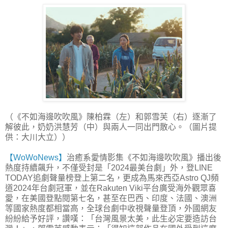
（《不如海邊吹吹風》陳柏霖（左）和郭雪芙（右）逐漸了
解彼此，奶奶洪慧芳（中）與兩人一同出門散心。（圖片提
供：大川大立））
【WoWoNews】
治癒系愛情影集《不如海邊吹吹風》播出後
熱度持續飆升，不僅受封是「2024最美台劇」外，登LINE
TODAY追劇聲量榜登上第二名，更成為馬來西亞Astro QJ頻
道2024年台劇冠軍，並在Rakuten Viki平台廣受海外觀眾喜
愛，在美國登點閱第七名，甚至在巴西、印度、法國、澳洲
等國家熱度都相當高，全球台劇中收視聲量登頂，外國網友
紛紛給予好評，讚嘆：「台灣風景太美，此生必定要造訪台