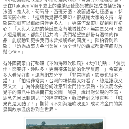
《不如海邊吹吹風》不僅於馬來西亞、台灣等地收視亮眼，
更在Rakuten Viki平臺上的佳績促使影集被翻譯成包括德語、
法語、義大利、葡萄牙、西班牙語、波蘭語等七種語言，郭
雪芙開心說：「這讓我覺得很夢幻。很感謝大家的支持，希
望這部劇可以繼續陪伴更多人！」導演何潤東則提到創作初
心：「人與人之間的情感是沒有地域性的，無論是父母、戀
人還是朋友，都能引起共鳴。我們希望這部帶有溫情的作
品，能感動到更多我們未曾接觸過的國度。」陳柏霖則希
望：「透過故事與金門美景，讓全世界的觀眾都能療癒與放
鬆心情。」
有外國觀眾自行整理《不如海邊吹吹風》4大推坑點：「氣氛
佳、節奏好、趣味多，更期待演員間的化學反應！」希望更
多人看見好劇。還有網友分享：「非常療癒，節奏也很不
錯！」「拍得非常美，台灣的親情戲太好看了，總是讓我又
哭又笑！」海外劇迷紛紛注意到金門特色景點，飾演馬念先
兒子的陳鼎中透過南石滬公園「喊泉」說出對父親的不滿，
馬念先因此聽到兒子的隔空喊話，觀眾看到之後直呼：「喊
泉真是太酷了！」期待《不如海邊吹吹風》成功將金門的美
景與故事溫度帶到全世界。