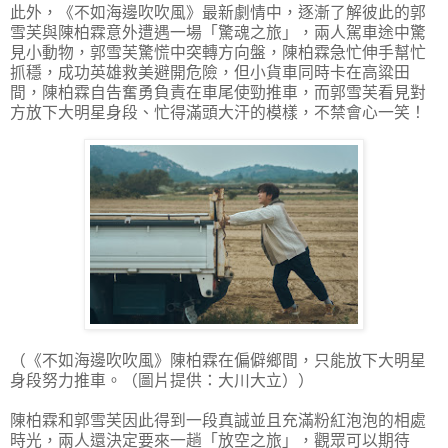
此外，《不如海邊吹吹風》最新劇情中，逐漸了解彼此的郭
雪芙與陳柏霖意外遭遇一場「驚魂之旅」，兩人駕車途中驚
見小動物，郭雪芙驚慌中突轉方向盤，陳柏霖急忙伸手幫忙
抓穩，成功英雄救美避開危險，但小貨車同時卡在高粱田
間，陳柏霖自告奮勇負責在車尾使勁推車，而郭雪芙看見對
方放下大明星身段、忙得滿頭大汗的模樣，不禁會心一笑！
（《不如海邊吹吹風》陳柏霖在偏僻鄉間，只能放下大明星
身段努力推車。（圖片提供：大川大立））
陳柏霖和郭雪芙因此得到一段真誠並且充滿粉紅泡泡的相處
時光，兩人還決定要來一趟「放空之旅」，觀眾可以期待