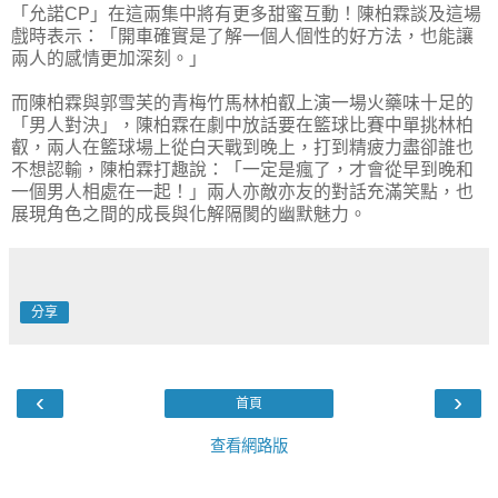
「允諾CP」在這兩集中將有更多甜蜜互動！陳柏霖談及這場
戲時表示：「開車確實是了解一個人個性的好方法，也能讓
兩人的感情更加深刻。」
而陳柏霖與郭雪芙的青梅竹馬林柏叡上演一場火藥味十足的
「男人對決」，陳柏霖在劇中放話要在籃球比賽中單挑林柏
叡，兩人在籃球場上從白天戰到晚上，打到精疲力盡卻誰也
不想認輸，陳柏霖打趣說：「一定是瘋了，才會從早到晚和
一個男人相處在一起！」兩人亦敵亦友的對話充滿笑點，也
展現角色之間的成長與化解隔閡的幽默魅力。
分享
‹
›
首頁
查看網路版