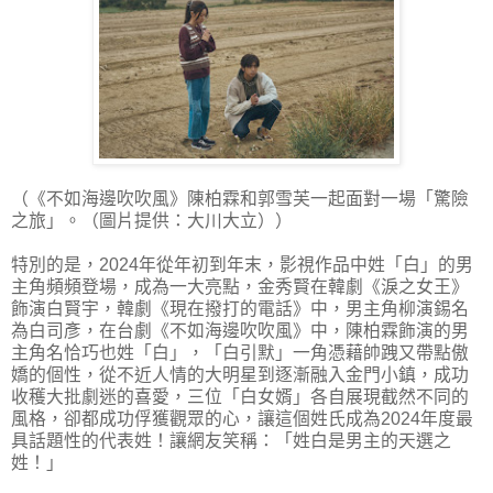
（《不如海邊吹吹風》陳柏霖和郭雪芙一起面對一場「驚險
之旅」。（圖片提供：大川大立））
特別的是，2024年從年初到年末，影視作品中姓「白」的男
主角頻頻登場，成為一大亮點，金秀賢在韓劇《淚之女王》
飾演白賢宇，韓劇《現在撥打的電話》中，男主角柳演錫名
為白司彥，在台劇《不如海邊吹吹風》中，陳柏霖飾演的男
主角名恰巧也姓「白」，「白引默」一角憑藉帥跩又帶點傲
嬌的個性，從不近人情的大明星到逐漸融入金門小鎮，成功
收穫大批劇迷的喜愛，三位「白女婿」各自展現截然不同的
風格，卻都成功俘獲觀眾的心，讓這個姓氏成為2024年度最
具話題性的代表姓！讓網友笑稱：「姓白是男主的天選之
姓！」