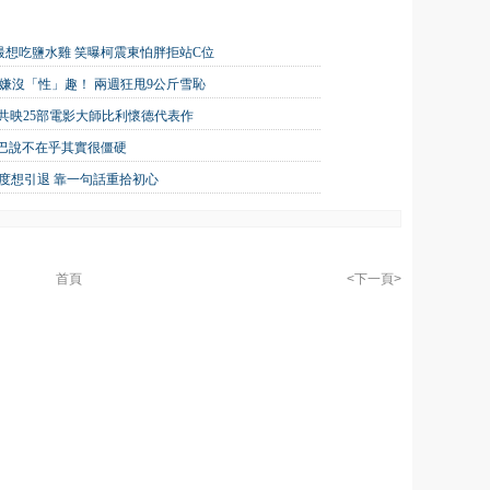
想吃鹽水雞 笑曝柯震東怕胖拒站C位
友嫌沒「性」趣！ 兩週狂甩9公斤雪恥
展開！共映25部電影大師比利懷德代表作
巴說不在乎其實很僵硬
一度想引退 靠一句話重拾初心
首頁
<下一頁>