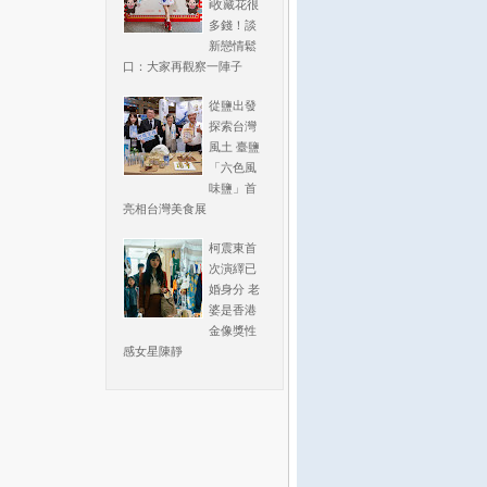
i收藏花很
多錢！談
新戀情鬆
口：大家再觀察一陣子
從鹽出發
探索台灣
風土 臺鹽
「六色風
味鹽」首
亮相台灣美食展
柯震東首
次演繹已
婚身分 老
婆是香港
金像獎性
感女星陳靜