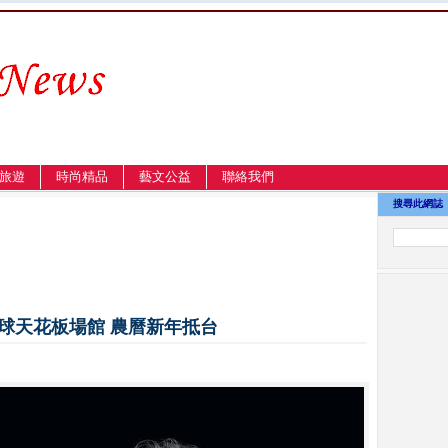
旅遊
時尚精品
藝文公益
聯絡我們
搜尋此網誌
球天花板場館 農曆新年抵台