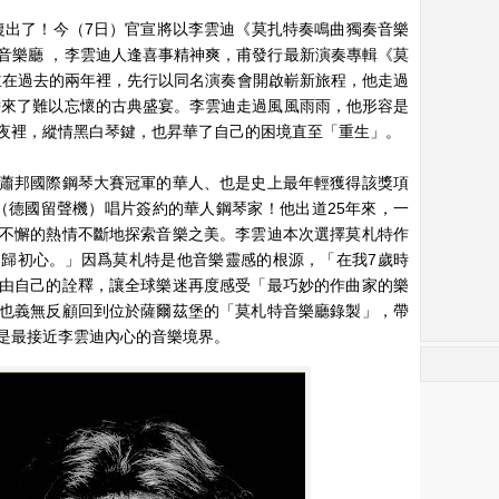
復出了！今（7日）官宣將以李雲迪《莫扎特奏鳴曲獨奏音樂
音樂廳 ，李雲迪人逢喜事精神爽，甫發行最新演奏專輯《莫
並在過去的兩年裡，先行以同名演奏會開啟嶄新旅程，他走過
眾帶來了難以忘懷的古典盛宴。李雲迪走過風風雨雨，他形容是
夜裡，縱情黑白琴鍵，也昇華了自己的困境直至「重生」。
蕭邦國際鋼琴大賽冠軍的華人、也是史上最年輕獲得該獎項
（德國留聲機）唱片簽約的華人鋼琴家！他出道25年來，一
不懈的熱情不斷地探索音樂之美。李雲迪本次選擇莫札特作
歸初心。」因爲莫札特是他音樂靈感的根源，「在我7歲時
由自己的詮釋，讓全球樂迷再度感受「最巧妙的作曲家的樂
也義無反顧回到位於薩爾茲堡的「莫札特音樂廳錄製」，帶
是最接近李雲迪內心的音樂境界。