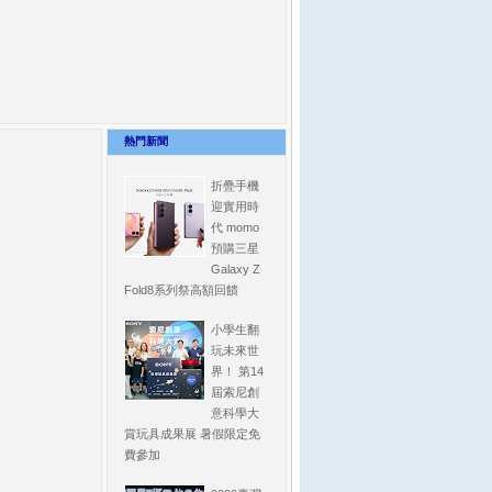
熱門新聞
折疊手機
迎實用時
代 momo
預購三星
Galaxy Z
Fold8系列祭高額回饋
小學生翻
玩未來世
界！ 第14
屆索尼創
意科學大
賞玩具成果展 暑假限定免
費參加