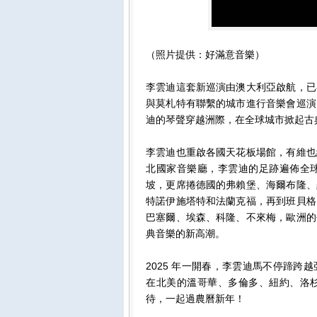
（照片提供：好滿意音樂）
李雲迪這套新巡演由澳大利亞啟航，已
與莫札特有聯繫的城市進行音樂會巡演
迪的琴聲穿越洲際，在全球城市掀起古
李雲迪也重啟各國天花板場館，有維也
北國家音樂廳，李雲迪的足跡遍佈全
坡，更席捲德國的弗賴堡、海爾布隆、
特諾伊施塔特和法蘭克福，再到班貝格
巴塞爾、埃森、科隆、不來梅，歐洲的
典音樂的新高潮。
2025 年一開春，李雲迪馬不停蹄
在北美的溫哥華、多倫多、紐約、洛
待，一起過農曆新年！