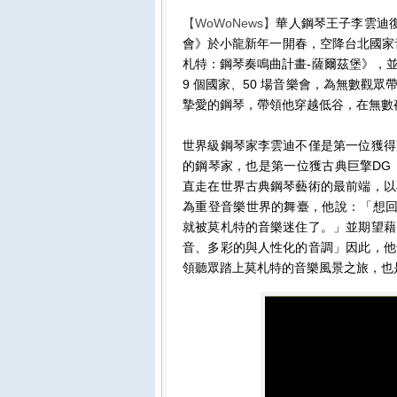
【WoWoNews】
華人鋼琴王子李雲迪
會》於小龍新年一開春，空降台北國家
札特：鋼琴奏鳴曲計畫-薩爾茲堡》，
9 個國家、50 場音樂會，為無數觀
摯愛的鋼琴，帶領他穿越低谷，在無數
世界級鋼琴家李雲迪不僅是第一位獲得
的鋼琴家，也是第一位獲古典巨擎DG
直走在世界古典鋼琴藝術的最前端，以
為重登音樂世界的舞臺，他說：「想回
就被莫札特的音樂迷住了。」並期望藉
音、多彩的與人性化的音調」因此，他
領聽眾踏上莫札特的音樂風景之旅，也