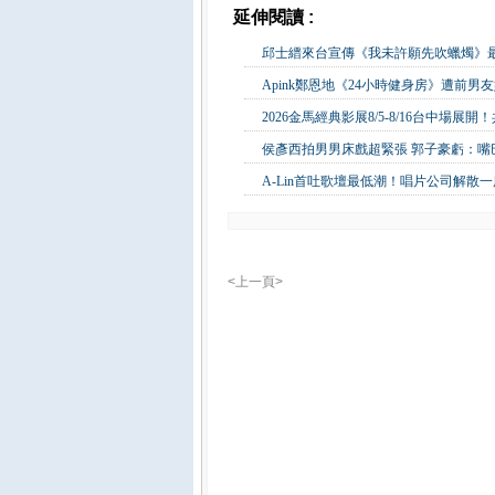
延伸閱讀 :
影視娛樂
邱士縉來台宣傳《我未許願先吹蠟燭》最
Apink鄭恩地《24小時健身房》遭前男
2026金馬經典影展8/5-8/16台中場
侯彥西拍男男床戲超緊張 郭子豪虧：嘴
A-Lin首吐歌壇最低潮！唱片公司解散
<上一頁>