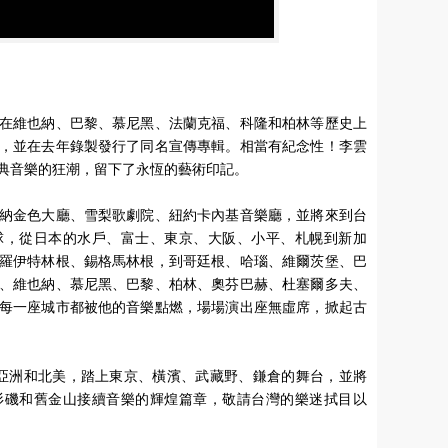
在維也納、巴黎、慕尼黑、法蘭克福、科隆和柏林等歷史上
，並在去年錄製發行了同名宣傳專輯。相當有紀念性！李雲
典音樂的狂潮，留下了永恆的藝術印記。
納金色大廳、雪梨歌劇院、紐約卡內基音樂廳，並將來到台
球，從日本的水戶、富士、東京、大阪、小平、札幌到新加
羅伊特林根、錫格馬林根，到哥廷根、哈瑙、維爾茨堡、巴
、維也納、慕尼黑、巴黎、柏林、奧芬巴赫、杜塞爾多夫、
每一座城市都被他的音樂點燃，場場演出座無虛席，掀起古
跨越亞洲和北美，踏上東京、橫濱、武藏野、鎌倉的舞台，並將
杉磯和舊金山接續音樂的輝煌篇章，敬請台灣的樂迷拭目以