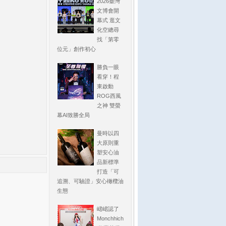
2026臺灣
文博會開
幕式 逛文
化空總尋
找「第零
位元」創作初心
勝負一眼
看穿！程
東啟動
ROG西風
之神 雙螢
幕AI致勝全局
曼時以四
大原則重
塑安心油
品新標準
打造「可
追溯、可驗證」安心橄欖油
生態
峮峮認了
Monchhich