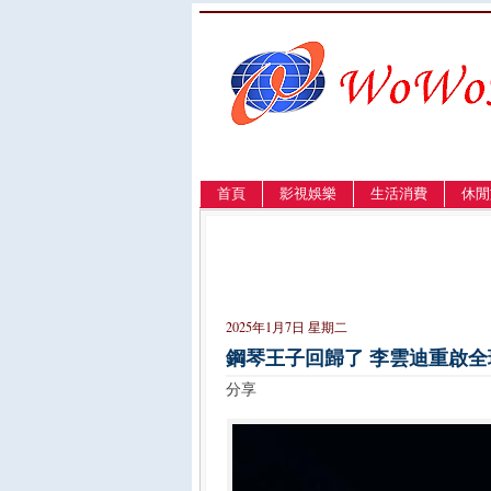
首頁
影視娛樂
生活消費
休閒
LANGUAGE
簡体
English
繁體
2025年1月7日 星期二
鋼琴王子回歸了 李雲迪重啟全
分享