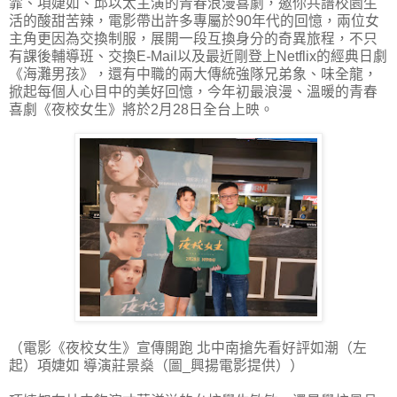
霏、項婕如、邱以太主演的青春浪漫喜劇，邀你共譜校園生
活的酸甜苦辣，電影帶出許多專屬於90年代的回憶，兩位女
主角更因為交換制服，展開一段互換身分的奇異旅程，不只
有課後輔導班、交換E-Mail以及最近剛登上Netflix的經典日劇
《海灘男孩》，還有中職的兩大傳統強隊兄弟象、味全龍，
掀起每個人心目中的美好回憶，今年初最浪漫、溫暖的青春
喜劇《夜校女生》將於2月28日全台上映。
（電影《夜校女生》宣傳開跑 北中南搶先看好評如潮（左
起）項婕如 導演莊景燊（圖_興揚電影提供））