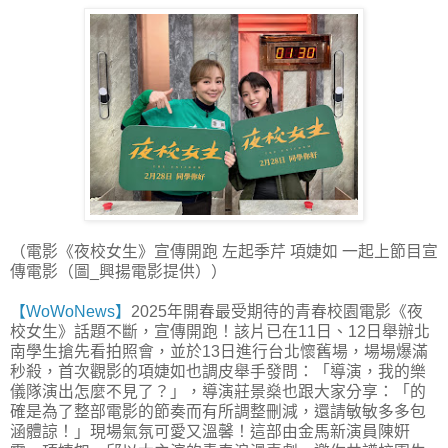
（電影《夜校女生》宣傳開跑 左起季芹 項婕如 一起上節目宣
傳電影（圖_興揚電影提供））
【WoWoNews】
2025年開春最受期待的青春校園電影《夜
校女生》話題不斷，宣傳開跑！該片已在11日、12日舉辦北
南學生搶先看拍照會，並於13日進行台北懷舊場，場場爆滿
秒殺，首次觀影的項婕如也調皮舉手發問：「導演，我的樂
儀隊演出怎麼不見了？」，導演莊景燊也跟大家分享：「的
確是為了整部電影的節奏而有所調整刪減，還請敏敏多多包
涵體諒！」現場氣氛可愛又溫馨！這部由金馬新演員陳姸