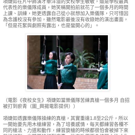
項婕如在片中飾演才華洋溢的女校學生敏敏，還是學校最具
代表性的樂儀隊成員，她笑稱開拍前就花了一個多月的時間
上課、訓練，她更透露自己從小就想加入樂儀隊，只可惜因
為念護校沒有參加，雖然電影最後沒有收錄她的演出畫面，
「但是花絮與劇照有露出，也是蠻開心的」。
（電影《夜校女生》項婕如當樂儀隊苦練真槍一個多月 自招
被打到瘀青（圖_興揚電影提供））
項婕如透露樂儀隊操練的真槍，其實重達1.8至2公斤，所以
一開始要先用木槍練習，為了培養感情，每天都練習各種不
同的槍法、力道和動作，練習旋槍的時候都很怕會被掉下來