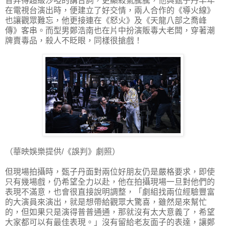
音弄得超級沙啞的講台詞，更顯殺氣騰騰，他與甄子丹早年
在電視台演出時，便建立了好交情，兩人合作的《導火線》
也讓觀眾難忘，他更接連在《怒火》及《天龍八部之喬峰
傳》客串。而型男鄭浩南也在片中扮演販毒大老闆，穿著潮
牌賣毒品，殺人不眨眼，同樣很搶戲！
（華映娛樂提供/《誤判》劇照）
但現場拍攝時，甄子丹面對兩位好朋友仍是嚴格要求，即使
只有幾場戲，仍希望全力以赴，他在拍攝現場一旦對他們的
表現不滿意，也會很直接說明調整，「劇組找兩位經驗豐富
的大演員來演出，就是想帶給觀眾大驚喜，雖然是來幫忙
的，但如果只是演得普普通通，那就沒有太大意義了，希望
大家都可以有最佳表現。」沒有留給老友面子的表達，讓鄭