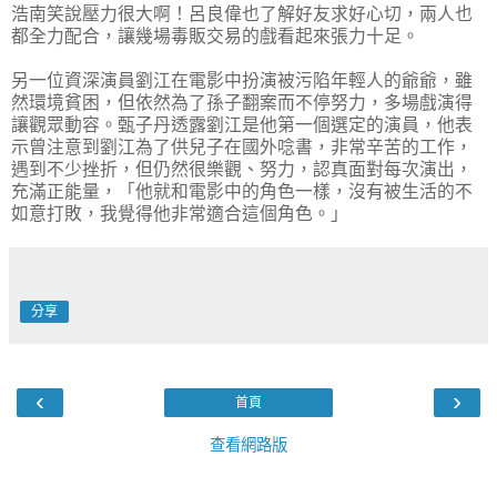
浩南笑說壓力很大啊！呂良偉也了解好友求好心切，兩人也
都全力配合，讓幾場毒販交易的戲看起來張力十足。
另一位資深演員劉江在電影中扮演被污陷年輕人的爺爺，雖
然環境貧困，但依然為了孫子翻案而不停努力，多場戲演得
讓觀眾動容。甄子丹透露劉江是他第一個選定的演員，他表
示曾注意到劉江為了供兒子在國外唸書，非常辛苦的工作，
遇到不少挫折，但仍然很樂觀、努力，認真面對每次演出，
充滿正能量，「他就和電影中的角色一樣，沒有被生活的不
如意打敗，我覺得他非常適合這個角色。」
分享
‹
›
首頁
查看網路版