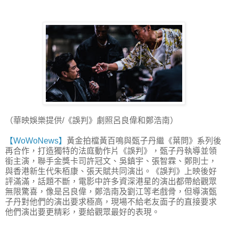
（華映娛樂提供/《誤判》劇照呂良偉和鄭浩南）
【WoWoNews】
黃金拍檔黃百鳴與甄子丹繼《葉問》系列後
再合作，打造獨特的法庭動作片《誤判》，甄子丹執導並領
銜主演，聯手金獎卡司許冠文、吳鎮宇、張智霖、鄭則士，
與香港新生代朱栢康、張天賦共同演出。《誤判》上映後好
評滿滿，話題不斷，電影中許多資深港星的演出都帶給觀眾
無限驚喜，像是呂良偉，鄭浩南及劉江等老戲骨，但導演甄
子丹對他們的演出要求極高，現場不給老友面子的直接要求
他們演出要更精彩，要給觀眾最好的表現。