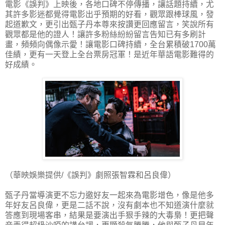
電影《誤判》上映後，各地口碑不停傳播，讓話題持續，尤
其許多影迷都覺得電影出乎預期的好看，觀眾跟棒球風，發
起道歉文，更引出甄子丹本尊來按讚更回應留言，笑說所有
觀眾都是他的證人！讓許多粉絲紛紛留言告知已有多刷計
畫，頻頻向偶像示愛！讓電影口碑持續，全台累積破1700萬
佳績，更有一天登上全台票房冠軍！是近年華語電影難得的
好成績。
（華映娛樂提供/《誤判》劇照張智霖和呂良偉）
甄子丹當導演更不忘力邀好友一起來為電影增色，像是他多
年好友呂良偉，更是二話不說，沒有劇本也不知道演什麼就
答應到現場客串，結果是要演出手狠手辣的大毒梟！更把聲